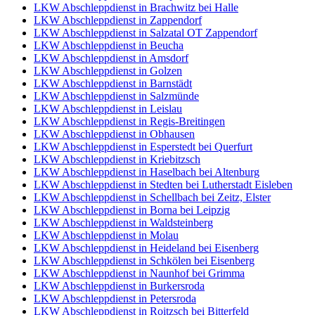
LKW Abschleppdienst in Brachwitz bei Halle
LKW Abschleppdienst in Zappendorf
LKW Abschleppdienst in Salzatal OT Zappendorf
LKW Abschleppdienst in Beucha
LKW Abschleppdienst in Amsdorf
LKW Abschleppdienst in Golzen
LKW Abschleppdienst in Barnstädt
LKW Abschleppdienst in Salzmünde
LKW Abschleppdienst in Leislau
LKW Abschleppdienst in Regis-Breitingen
LKW Abschleppdienst in Obhausen
LKW Abschleppdienst in Esperstedt bei Querfurt
LKW Abschleppdienst in Kriebitzsch
LKW Abschleppdienst in Haselbach bei Altenburg
LKW Abschleppdienst in Stedten bei Lutherstadt Eisleben
LKW Abschleppdienst in Schellbach bei Zeitz, Elster
LKW Abschleppdienst in Borna bei Leipzig
LKW Abschleppdienst in Waldsteinberg
LKW Abschleppdienst in Molau
LKW Abschleppdienst in Heideland bei Eisenberg
LKW Abschleppdienst in Schkölen bei Eisenberg
LKW Abschleppdienst in Naunhof bei Grimma
LKW Abschleppdienst in Burkersroda
LKW Abschleppdienst in Petersroda
LKW Abschleppdienst in Roitzsch bei Bitterfeld