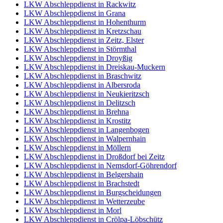
LKW Abschleppdienst in Rackwitz
LKW Abschleppdienst in Grana
LKW Abschleppdienst in Hohenthurm
LKW Abschleppdienst in Kretzschau
LKW Abschleppdienst in Zeitz, Elster
LKW Abschleppdienst in Störmthal
LKW Abschleppdienst in Droyßig
LKW Abschleppdienst in Dreiskau-Muckern
LKW Abschleppdienst in Braschwitz
LKW Abschleppdienst in Albersroda
LKW Abschleppdienst in Neukieritzsch
LKW Abschleppdienst in Delitzsch
LKW Abschleppdienst in Brehna
LKW Abschleppdienst in Krostitz
LKW Abschleppdienst in Langenbogen
LKW Abschleppdienst in Walpernhain
LKW Abschleppdienst in Möllern
LKW Abschleppdienst in Droßdorf bei Zeitz
LKW Abschleppdienst in Nemsdorf-Göhrendorf
LKW Abschleppdienst in Belgershain
LKW Abschleppdienst in Brachstedt
LKW Abschleppdienst in Burgscheidungen
LKW Abschleppdienst in Wetterzeube
LKW Abschleppdienst in Morl
LKW Abschleppdienst in Crölpa-Löbschütz