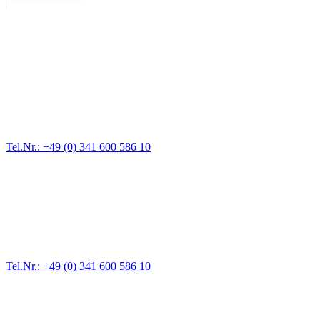
Abschlepp- und Bergungsdienst
Für jede Gewichtsklasse steht das passende Einsatzfahrzeug bereit,
vom Kleinkraftrad über PKW bis zu LKW und Reisebussen. Auch
Zufahrten und Parkhäuser sind für uns kein Problem.
Tel.Nr.: +49 (0) 341 600 586 10
Pannendienst für LKW + PKW
Ein Reifen ist platt, der Wagen springt nicht an – Pannen gibt es
immer wieder. Kleine Pannen beheben wir gleich vor Ort und
größere Reparaturen übernehmen wir in unserer Werkstatt.
Tel.Nr.: +49 (0) 341 600 586 10
Werkstatt für LKW + PKW