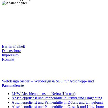
Postanschrift
Ernst-Thälmann-Str. 61
06679 Hohenmölsen
Kontaktdaten
Tel. Nr.: +49 (0) 341 600 586 10
Mobile: +49 (0) 170 415 73 72
Rechtliches
Barrierefreiheit
Datenschutz
Impressum
Kontakt
Internet
E-Mail: deha-bergedienst@gmx.de
Internet: www.autoservice-deha.de
Webdesign Siebert – Webdesign & SEO für Abschlepp- und
Pannendienste
LKW Abschleppdienst in Nebra (Unstrut)
Abschleppdienst und Pannenhilfe in Prittitz und Umgebung
Abschleppdienst und Pannenhilfe in Döbris und Umgebung
Abschleppdienst und Pannenhilfe in Goseck und Umgebung