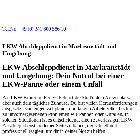
Egal ob Motor oder Bremsen - unsere langjährige Erfahrung und
modernste Prüftechnik machen uns zu Experten in allen Bereichen
der Fahrzeugmechanik. Selbstverständlich erhalten Sie jedes
Ersatzteil in Erstausrüster-Qualität.
Tel.Nr.: +49 (0) 341 600 586 10
LKW Abschleppdienst in Markranstädt und
Umgebung
LKW Abschleppdienst in Markranstädt
und Umgebung: Dein Notruf bei einer
LKW-Panne oder einem Unfall
Als LKW-Fahrer im Fernverkehr ist die Straße dein Arbeitsplatz,
aber auch dein tägliches Zuhause. Du bist vielen Herausforderungen
ausgesetzt, von engen Zeitplänen und langen Arbeitszeiten bis hin
zu unvorhergesehenen Problemen wie Pannen oder Unfällen. In
solchen Situationen ist es entscheidend, einen zuverlässigen LKW
Abschleppdienst an deiner Seite zu haben, der schnell und
professionell reagiert, um dir in deiner Not zu helfen.