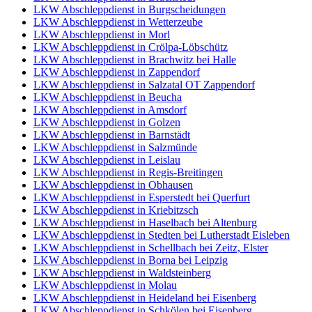
LKW Abschleppdienst in Burgscheidungen
LKW Abschleppdienst in Wetterzeube
LKW Abschleppdienst in Morl
LKW Abschleppdienst in Crölpa-Löbschütz
LKW Abschleppdienst in Brachwitz bei Halle
LKW Abschleppdienst in Zappendorf
LKW Abschleppdienst in Salzatal OT Zappendorf
LKW Abschleppdienst in Beucha
LKW Abschleppdienst in Amsdorf
LKW Abschleppdienst in Golzen
LKW Abschleppdienst in Barnstädt
LKW Abschleppdienst in Salzmünde
LKW Abschleppdienst in Leislau
LKW Abschleppdienst in Regis-Breitingen
LKW Abschleppdienst in Obhausen
LKW Abschleppdienst in Esperstedt bei Querfurt
LKW Abschleppdienst in Kriebitzsch
LKW Abschleppdienst in Haselbach bei Altenburg
LKW Abschleppdienst in Stedten bei Lutherstadt Eisleben
LKW Abschleppdienst in Schellbach bei Zeitz, Elster
LKW Abschleppdienst in Borna bei Leipzig
LKW Abschleppdienst in Waldsteinberg
LKW Abschleppdienst in Molau
LKW Abschleppdienst in Heideland bei Eisenberg
LKW Abschleppdienst in Schkölen bei Eisenberg