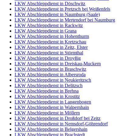
LKW Abschleppdienst in Döschwitz
LKW Abschleppdienst in Pretzsch bei Weißenfels
LKW Abschleppdienst in Naumburg (Saale)
LKW Abschleppdienst in Mertendorf bei Naumburg
LKW Abschleppdienst in Rackwitz
LKW Abschleppdienst in Grana
LKW Abschleppdienst in Hohenthurm
LKW Abschleppdienst in Kretzschau
LKW Abschleppdienst in Zeitz, Elster
LKW Abschleppdienst in Störmthal
LKW Abschleppdienst in Droyßig
LKW Abschleppdienst in Dreiskau-Muckern
LKW Abschleppdienst in Braschwitz
LKW Abschleppdienst in Albersroda
LKW Abschleppdienst in Neukieritzsch
LKW Abschleppdienst in Delitzsch
LKW Abschleppdienst in Brehna
LKW Abschleppdienst in Krostitz
LKW Abschleppdienst in Langenbogen
LKW Abschleppdienst in Walpernhain
LKW Abschleppdienst in Möllern
LKW Abschleppdienst in Droßdorf bei Zeitz
LKW Abschleppdienst in Nemsdorf-Göhrendorf
LKW Abschleppdienst in Belgershain
LKW Abschleppdienst in Brachstedt