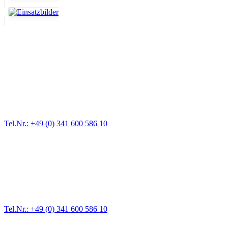
Abschlepp- und Bergungsdienst
Für jede Gewichtsklasse steht das passende Einsatzfahrzeug bereit,
vom Kleinkraftrad über PKW bis zu LKW und Reisebussen. Auch
Zufahrten und Parkhäuser sind für uns kein Problem.
Tel.Nr.: +49 (0) 341 600 586 10
Pannendienst für LKW + PKW
Ein Reifen ist platt, der Wagen springt nicht an – Pannen gibt es
immer wieder. Kleine Pannen beheben wir gleich vor Ort und
größere Reparaturen übernehmen wir in unserer Werkstatt.
Tel.Nr.: +49 (0) 341 600 586 10