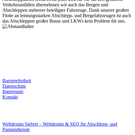
Verkehrsunfällen übernehmen wir auch das Bergen und
Abschleppen mehrerer beteiligter Fahrzeuge. Dank unserer großen
Flotte an leistungsstarken Abschlepp- und Bergefahrzeugen ist auch
das Abschleppen großer Busse und LKWs kein Problem für uns.
Postanschrift
Ernst-Thälmann-Str. 61
06679 Hohenmölsen
Kontaktdaten
Tel. Nr.: +49 (0) 341 600 586 10
Mobile: +49 (0) 170 415 73 72
Rechtliches
Barrierefreiheit
Datenschutz
Impressum
Kontakt
Internet
E-Mail: deha-bergedienst@gmx.de
Internet: www.autoservice-deha.de
Webdesign Siebert – Webdesign & SEO für Abschlepp- und
Pannendienste