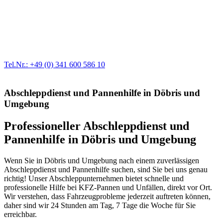
Werkstatt für LKW + PKW
Egal ob Motor oder Bremsen - unsere langjährige Erfahrung und
modernste Prüftechnik machen uns zu Experten in allen Bereichen
der Fahrzeugmechanik. Selbstverständlich erhalten Sie jedes
Ersatzteil in Erstausrüster-Qualität.
Tel.Nr.: +49 (0) 341 600 586 10
Abschleppdienst und Pannenhilfe in Döbris und
Umgebung
Professioneller Abschleppdienst und
Pannenhilfe in Döbris und Umgebung
Wenn Sie in Döbris und Umgebung nach einem zuverlässigen
Abschleppdienst und Pannenhilfe suchen, sind Sie bei uns genau
richtig! Unser Abschleppunternehmen bietet schnelle und
professionelle Hilfe bei KFZ-Pannen und Unfällen, direkt vor Ort.
Wir verstehen, dass Fahrzeugprobleme jederzeit auftreten können,
daher sind wir 24 Stunden am Tag, 7 Tage die Woche für Sie
erreichbar.