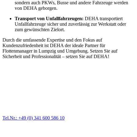
sondern auch PKWs, Busse und andere Fahrzeuge werden
von DEHA geborgen.
Transport von Unfallfahrzeugen:
DEHA transportiert
Unfallfahrzeuge sicher und zuverlässig zur Werkstatt oder
zum gewünschten Zielort.
Durch die umfassende Expertise und den Fokus auf
Kundenzufriedenheit ist DEHA der ideale Partner für
Flottenmanager in Lumpzig und Umgebung. Setzen Sie auf
Sicherheit und Professionalität – setzen Sie auf DEHA!
Abschlepp- und Bergungsdienst
Für jede Gewichtsklasse steht das passende Einsatzfahrzeug bereit,
vom Kleinkraftrad über PKW bis zu LKW und Reisebussen. Auch
Zufahrten und Parkhäuser sind für uns kein Problem.
Tel.Nr.: +49 (0) 341 600 586 10
Pannendienst für LKW + PKW