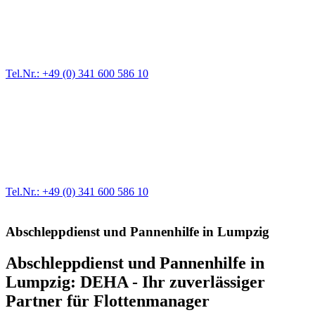
Ein Reifen ist platt, der Wagen springt nicht an – Pannen gibt es
immer wieder. Kleine Pannen beheben wir gleich vor Ort und
größere Reparaturen übernehmen wir in unserer Werkstatt.
Tel.Nr.: +49 (0) 341 600 586 10
Werkstatt für LKW + PKW
Egal ob Motor oder Bremsen - unsere langjährige Erfahrung und
modernste Prüftechnik machen uns zu Experten in allen Bereichen
der Fahrzeugmechanik. Selbstverständlich erhalten Sie jedes
Ersatzteil in Erstausrüster-Qualität.
Tel.Nr.: +49 (0) 341 600 586 10
Abschleppdienst und Pannenhilfe in Lumpzig
Abschleppdienst und Pannenhilfe in
Lumpzig: DEHA - Ihr zuverlässiger
Partner für Flottenmanager