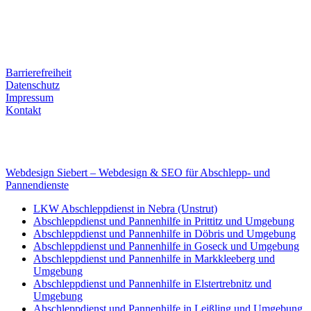
Kontaktdaten
Tel. Nr.: +49 (0) 341 600 586 10
Mobile: +49 (0) 170 415 73 72
Rechtliches
Barrierefreiheit
Datenschutz
Impressum
Kontakt
Internet
E-Mail: deha-bergedienst@gmx.de
Internet: www.autoservice-deha.de
Webdesign Siebert – Webdesign & SEO für Abschlepp- und
Pannendienste
LKW Abschleppdienst in Nebra (Unstrut)
Abschleppdienst und Pannenhilfe in Prittitz und Umgebung
Abschleppdienst und Pannenhilfe in Döbris und Umgebung
Abschleppdienst und Pannenhilfe in Goseck und Umgebung
Abschleppdienst und Pannenhilfe in Markkleeberg und
Umgebung
Abschleppdienst und Pannenhilfe in Elstertrebnitz und
Umgebung
Abschleppdienst und Pannenhilfe in Leißling und Umgebung