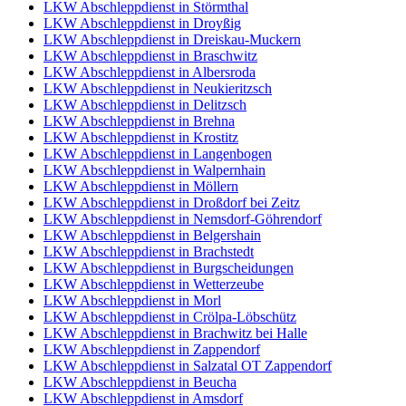
LKW Abschleppdienst in Störmthal
LKW Abschleppdienst in Droyßig
LKW Abschleppdienst in Dreiskau-Muckern
LKW Abschleppdienst in Braschwitz
LKW Abschleppdienst in Albersroda
LKW Abschleppdienst in Neukieritzsch
LKW Abschleppdienst in Delitzsch
LKW Abschleppdienst in Brehna
LKW Abschleppdienst in Krostitz
LKW Abschleppdienst in Langenbogen
LKW Abschleppdienst in Walpernhain
LKW Abschleppdienst in Möllern
LKW Abschleppdienst in Droßdorf bei Zeitz
LKW Abschleppdienst in Nemsdorf-Göhrendorf
LKW Abschleppdienst in Belgershain
LKW Abschleppdienst in Brachstedt
LKW Abschleppdienst in Burgscheidungen
LKW Abschleppdienst in Wetterzeube
LKW Abschleppdienst in Morl
LKW Abschleppdienst in Crölpa-Löbschütz
LKW Abschleppdienst in Brachwitz bei Halle
LKW Abschleppdienst in Zappendorf
LKW Abschleppdienst in Salzatal OT Zappendorf
LKW Abschleppdienst in Beucha
LKW Abschleppdienst in Amsdorf