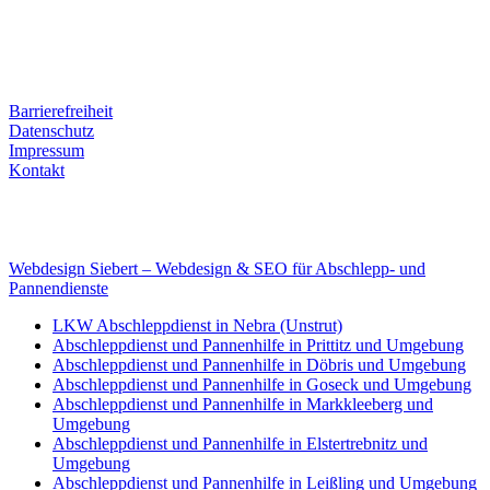
Kontaktdaten
Tel. Nr.: +49 (0) 341 600 586 10
Mobile: +49 (0) 170 415 73 72
Rechtliches
Barrierefreiheit
Datenschutz
Impressum
Kontakt
Internet
E-Mail: deha-bergedienst@gmx.de
Internet: www.autoservice-deha.de
Webdesign Siebert – Webdesign & SEO für Abschlepp- und
Pannendienste
LKW Abschleppdienst in Nebra (Unstrut)
Abschleppdienst und Pannenhilfe in Prittitz und Umgebung
Abschleppdienst und Pannenhilfe in Döbris und Umgebung
Abschleppdienst und Pannenhilfe in Goseck und Umgebung
Abschleppdienst und Pannenhilfe in Markkleeberg und
Umgebung
Abschleppdienst und Pannenhilfe in Elstertrebnitz und
Umgebung
Abschleppdienst und Pannenhilfe in Leißling und Umgebung