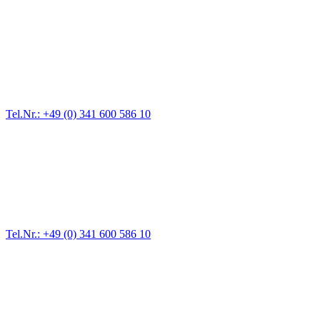
Abschlepp- und Bergungsdienst
Für jede Gewichtsklasse steht das passende Einsatzfahrzeug bereit,
vom Kleinkraftrad über PKW bis zu LKW und Reisebussen. Auch
Zufahrten und Parkhäuser sind für uns kein Problem.
Tel.Nr.: +49 (0) 341 600 586 10
Pannendienst für LKW + PKW
Ein Reifen ist platt, der Wagen springt nicht an – Pannen gibt es
immer wieder. Kleine Pannen beheben wir gleich vor Ort und
größere Reparaturen übernehmen wir in unserer Werkstatt.
Tel.Nr.: +49 (0) 341 600 586 10
Werkstatt für LKW + PKW
Egal ob Motor oder Bremsen - unsere langjährige Erfahrung und
modernste Prüftechnik machen uns zu Experten in allen Bereichen