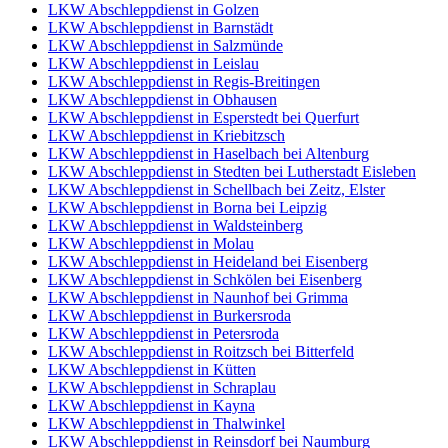
LKW Abschleppdienst in Golzen
LKW Abschleppdienst in Barnstädt
LKW Abschleppdienst in Salzmünde
LKW Abschleppdienst in Leislau
LKW Abschleppdienst in Regis-Breitingen
LKW Abschleppdienst in Obhausen
LKW Abschleppdienst in Esperstedt bei Querfurt
LKW Abschleppdienst in Kriebitzsch
LKW Abschleppdienst in Haselbach bei Altenburg
LKW Abschleppdienst in Stedten bei Lutherstadt Eisleben
LKW Abschleppdienst in Schellbach bei Zeitz, Elster
LKW Abschleppdienst in Borna bei Leipzig
LKW Abschleppdienst in Waldsteinberg
LKW Abschleppdienst in Molau
LKW Abschleppdienst in Heideland bei Eisenberg
LKW Abschleppdienst in Schkölen bei Eisenberg
LKW Abschleppdienst in Naunhof bei Grimma
LKW Abschleppdienst in Burkersroda
LKW Abschleppdienst in Petersroda
LKW Abschleppdienst in Roitzsch bei Bitterfeld
LKW Abschleppdienst in Kütten
LKW Abschleppdienst in Schraplau
LKW Abschleppdienst in Kayna
LKW Abschleppdienst in Thalwinkel
LKW Abschleppdienst in Reinsdorf bei Naumburg