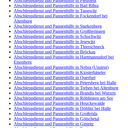
Abschleppdienst und Pannenhilfe in Fienstedt
Abschleppdienst und Pannenhilfe in Bad Bibra
Abschleppdienst und Pannenhilfe in Taugwitz
Abschleppdienst und Pannenhilfe in Fockendorf bei
Altenburg
Abschleppdienst und Pannenhilfe in Starkenberg
Abschleppdienst und Pannenhilfe in Großheringen
Abschleppdienst und Pannenhilfe in Schochwitz
Abschleppdienst und Pannenhilfe in Jesewitz
Abschleppdienst und Pannenhilfe in Thierschneck
Abschleppdienst und Pannenhilfe in Bröckau
Abschleppdienst und Pannenhilfe in Hartmannsdorf bei
Eisenberg
Abschleppdienst und Pannenhilfe in Nebra (Unstrut)
Abschleppdienst und Pannenhilfe in Klosterhäseler
Abschleppdienst und Pannenhilfe in Querfurt
Abschleppdienst und Pannenhilfe in Petersberg bei Halle
Abschleppdienst und Pannenhilfe in Treben bei Altenburg
Abschleppdienst und Pannenhilfe in Brandis bei Wurzen
Abschleppdienst und Pannenhilfe in Röblingen am See
Abschleppdienst und Pannenhilfe in Heuckewalde
Abschleppdienst und Pannenhilfe in Döblitz bei Halle
Abschleppdienst und Pannenhilfe in Großröda
Abschleppdienst und Pannenhilfe in Götschetal
Abschleppdienst und Pannenhilfe in Gimritz