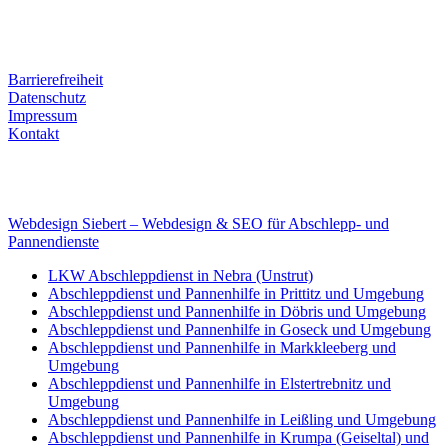
Tel. Nr.: +49 (0) 341 600 586 10
Mobile: +49 (0) 170 415 73 72
Rechtliches
Barrierefreiheit
Datenschutz
Impressum
Kontakt
Internet
E-Mail: deha-bergedienst@gmx.de
Internet: www.autoservice-deha.de
Webdesign Siebert – Webdesign & SEO für Abschlepp- und
Pannendienste
LKW Abschleppdienst in Nebra (Unstrut)
Abschleppdienst und Pannenhilfe in Prittitz und Umgebung
Abschleppdienst und Pannenhilfe in Döbris und Umgebung
Abschleppdienst und Pannenhilfe in Goseck und Umgebung
Abschleppdienst und Pannenhilfe in Markkleeberg und
Umgebung
Abschleppdienst und Pannenhilfe in Elstertrebnitz und
Umgebung
Abschleppdienst und Pannenhilfe in Leißling und Umgebung
Abschleppdienst und Pannenhilfe in Krumpa (Geiseltal) und