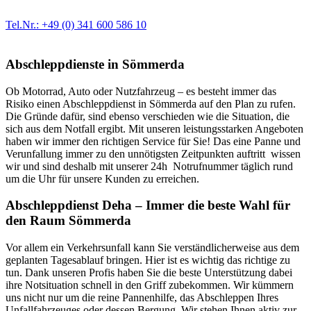
Ersatzteil in Erstausrüster-Qualität.
Tel.Nr.: +49 (0) 341 600 586 10
Abschleppdienste in Sömmerda
Ob Motorrad, Auto oder Nutzfahrzeug – es besteht immer das
Risiko einen Abschleppdienst in Sömmerda auf den Plan zu rufen.
Die Gründe dafür, sind ebenso verschieden wie die Situation, die
sich aus dem Notfall ergibt. Mit unseren leistungsstarken Angeboten
haben wir immer den richtigen Service für Sie! Das eine Panne und
Verunfallung immer zu den unnötigsten Zeitpunkten auftritt wissen
wir und sind deshalb mit unserer 24h Notrufnummer täglich rund
um die Uhr für unsere Kunden zu erreichen.
Abschleppdienst Deha – Immer die beste Wahl für
den Raum Sömmerda
Vor allem ein Verkehrsunfall kann Sie verständlicherweise aus dem
geplanten Tagesablauf bringen. Hier ist es wichtig das richtige zu
tun. Dank unseren Profis haben Sie die beste Unterstützung dabei
ihre Notsituation schnell in den Griff zubekommen. Wir kümmern
uns nicht nur um die reine Pannenhilfe, das Abschleppen Ihres
Unfallfahrzeuges oder dessen Bergung. Wir stehen Ihnen aktiv zur