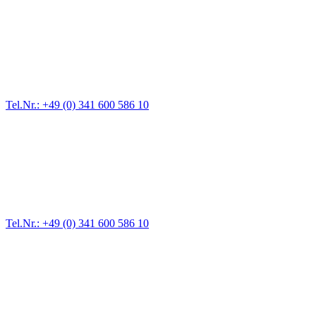
Abschlepp- und Bergungsdienst
Für jede Gewichtsklasse steht das passende Einsatzfahrzeug bereit,
vom Kleinkraftrad über PKW bis zu LKW und Reisebussen. Auch
Zufahrten und Parkhäuser sind für uns kein Problem.
Tel.Nr.: +49 (0) 341 600 586 10
Pannendienst für LKW + PKW
Ein Reifen ist platt, der Wagen springt nicht an – Pannen gibt es
immer wieder. Kleine Pannen beheben wir gleich vor Ort und
größere Reparaturen übernehmen wir in unserer Werkstatt.
Tel.Nr.: +49 (0) 341 600 586 10
Werkstatt für LKW + PKW
Egal ob Motor oder Bremsen - unsere langjährige Erfahrung und
modernste Prüftechnik machen uns zu Experten in allen Bereichen
der Fahrzeugmechanik. Selbstverständlich erhalten Sie jedes