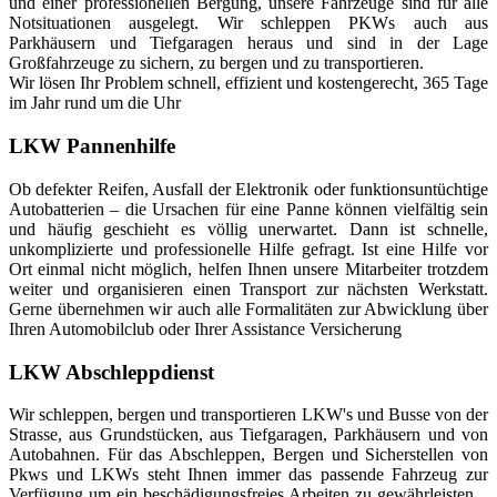
und einer professionellen Bergung, unsere Fahrzeuge sind für alle
Notsituationen ausgelegt. Wir schleppen PKWs auch aus
Parkhäusern und Tiefgaragen heraus und sind in der Lage
Großfahrzeuge zu sichern, zu bergen und zu transportieren.
Wir lösen Ihr Problem schnell, effizient und kostengerecht, 365 Tage
im Jahr rund um die Uhr
LKW Pannenhilfe
Ob defekter Reifen, Ausfall der Elektronik oder funktionsuntüchtige
Autobatterien – die Ursachen für eine Panne können vielfältig sein
und häufig geschieht es völlig unerwartet. Dann ist schnelle,
unkomplizierte und professionelle Hilfe gefragt. Ist eine Hilfe vor
Ort einmal nicht möglich, helfen Ihnen unsere Mitarbeiter trotzdem
weiter und organisieren einen Transport zur nächsten Werkstatt.
Gerne übernehmen wir auch alle Formalitäten zur Abwicklung über
Ihren Automobilclub oder Ihrer Assistance Versicherung
LKW Abschleppdienst
Wir schleppen, bergen und transportieren LKW's und Busse von der
Strasse, aus Grundstücken, aus Tiefgaragen, Parkhäusern und von
Autobahnen. Für das Abschleppen, Bergen und Sicherstellen von
Pkws und LKWs steht Ihnen immer das passende Fahrzeug zur
Verfügung um ein beschädigungsfreies Arbeiten zu gewährleisten. .