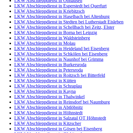
LKW Abschleppdienst in Obhausen
LKW Abschleppdienst in Esperstedt bei Querfurt
LKW Abschleppdienst in Kriebitzsch
LKW Abschleppdienst in Haselbach bei Altenburg
LKW Abschleppdienst in Stedten bei Lutherstadt Eisleben
LKW Abschleppdienst in Schellbach bei Zeitz, Elster
LKW Abschleppdienst in Borna bei Leipzig
LKW Abschleppdienst in Waldsteinberg
LKW Abschleppdienst in Molau
LKW Abschleppdienst in Heideland bei Eisenberg
LKW Abschleppdienst in Schkölen bei Eisenberg
LKW Abschleppdienst in Naunhof bei Grimma
LKW Abschleppdienst in Burkersroda
LKW Abschleppdienst in Petersroda
LKW Abschleppdienst in Roitzsch bei Bitterfeld
LKW Abschleppdienst in Kütten
LKW Abschleppdienst in Schraplau
LKW Abschleppdienst in Kayna
LKW Abschleppdienst in Thalwinkel
LKW Abschleppdienst in Reinsdorf bei Naumburg
LKW Abschleppdienst in Abtlöbnitz
LKW Abschleppdienst in Höhnstedt
LKW Abschleppdienst in Salzatal OT Höhnstedt
LKW Abschleppdienst in Kitzscher
LKW Abschleppdienst in Gösen bei Eisenberg