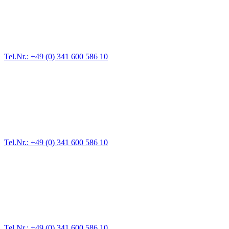
Für jede Gewichtsklasse steht das passende Einsatzfahrzeug bereit,
vom Kleinkraftrad über PKW bis zu LKW und Reisebussen. Auch
Zufahrten und Parkhäuser sind für uns kein Problem.
Tel.Nr.: +49 (0) 341 600 586 10
Pannendienst für LKW + PKW
Ein Reifen ist platt, der Wagen springt nicht an – Pannen gibt es
immer wieder. Kleine Pannen beheben wir gleich vor Ort und
größere Reparaturen übernehmen wir in unserer Werkstatt.
Tel.Nr.: +49 (0) 341 600 586 10
Werkstatt für LKW + PKW
Egal ob Motor oder Bremsen - unsere langjährige Erfahrung und
modernste Prüftechnik machen uns zu Experten in allen Bereichen
der Fahrzeugmechanik. Selbstverständlich erhalten Sie jedes
Ersatzteil in Erstausrüster-Qualität.
Tel.Nr.: +49 (0) 341 600 586 10