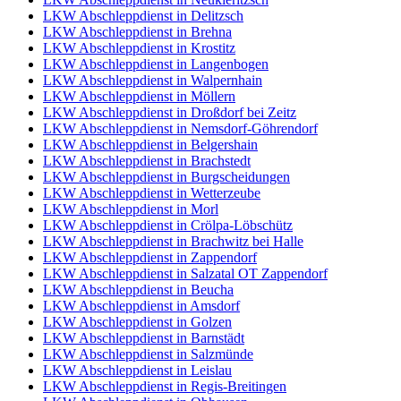
LKW Abschleppdienst in Delitzsch
LKW Abschleppdienst in Brehna
LKW Abschleppdienst in Krostitz
LKW Abschleppdienst in Langenbogen
LKW Abschleppdienst in Walpernhain
LKW Abschleppdienst in Möllern
LKW Abschleppdienst in Droßdorf bei Zeitz
LKW Abschleppdienst in Nemsdorf-Göhrendorf
LKW Abschleppdienst in Belgershain
LKW Abschleppdienst in Brachstedt
LKW Abschleppdienst in Burgscheidungen
LKW Abschleppdienst in Wetterzeube
LKW Abschleppdienst in Morl
LKW Abschleppdienst in Crölpa-Löbschütz
LKW Abschleppdienst in Brachwitz bei Halle
LKW Abschleppdienst in Zappendorf
LKW Abschleppdienst in Salzatal OT Zappendorf
LKW Abschleppdienst in Beucha
LKW Abschleppdienst in Amsdorf
LKW Abschleppdienst in Golzen
LKW Abschleppdienst in Barnstädt
LKW Abschleppdienst in Salzmünde
LKW Abschleppdienst in Leislau
LKW Abschleppdienst in Regis-Breitingen