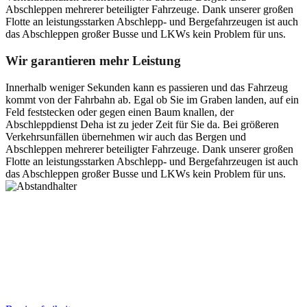
Abschleppen mehrerer beteiligter Fahrzeuge. Dank unserer großen
Flotte an leistungsstarken Abschlepp- und Bergefahrzeugen ist auch
das Abschleppen großer Busse und LKWs kein Problem für uns.
Wir garantieren mehr Leistung
Innerhalb weniger Sekunden kann es passieren und das Fahrzeug
kommt von der Fahrbahn ab. Egal ob Sie im Graben landen, auf ein
Feld feststecken oder gegen einen Baum knallen, der
Abschleppdienst Deha ist zu jeder Zeit für Sie da. Bei größeren
Verkehrsunfällen übernehmen wir auch das Bergen und
Abschleppen mehrerer beteiligter Fahrzeuge. Dank unserer großen
Flotte an leistungsstarken Abschlepp- und Bergefahrzeugen ist auch
das Abschleppen großer Busse und LKWs kein Problem für uns.
Postanschrift
Ernst-Thälmann-Str. 61
06679 Hohenmölsen
Kontaktdaten
Tel. Nr.: +49 (0) 341 600 586 10
Mobile: +49 (0) 170 415 73 72
Rechtliches