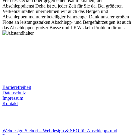
Feld feststecken oder gegen einen Baum knallen, der
Abschleppdienst Deha ist zu jeder Zeit für Sie da. Bei größeren
Verkehrsunfällen übernehmen wir auch das Bergen und
Abschleppen mehrerer beteiligter Fahrzeuge. Dank unserer großen
Flotte an leistungsstarken Abschlepp- und Bergefahrzeugen ist auch
das Abschleppen großer Busse und LKWs kein Problem für uns.
Postanschrift
Ernst-Thälmann-Str. 61
06679 Hohenmölsen
Kontaktdaten
Tel. Nr.: +49 (0) 341 600 586 10
Mobile: +49 (0) 170 415 73 72
Rechtliches
Barrierefreiheit
Datenschutz
Impressum
Kontakt
Internet
E-Mail: deha-bergedienst@gmx.de
Internet: www.autoservice-deha.de
Webdesign Siebert – Webdesign & SEO für Abschlepp- und