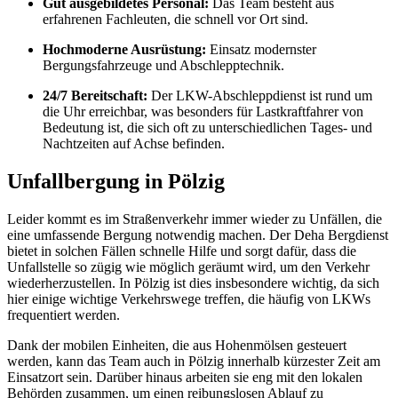
Gut ausgebildetes Personal:
Das Team besteht aus
erfahrenen Fachleuten, die schnell vor Ort sind.
Hochmoderne Ausrüstung:
Einsatz modernster
Bergungsfahrzeuge und Abschlepptechnik.
24/7 Bereitschaft:
Der LKW-Abschleppdienst ist rund um
die Uhr erreichbar, was besonders für Lastkraftfahrer von
Bedeutung ist, die sich oft zu unterschiedlichen Tages- und
Nachtzeiten auf Achse befinden.
Unfallbergung in Pölzig
Leider kommt es im Straßenverkehr immer wieder zu Unfällen, die
eine umfassende Bergung notwendig machen. Der Deha Bergdienst
bietet in solchen Fällen schnelle Hilfe und sorgt dafür, dass die
Unfallstelle so zügig wie möglich geräumt wird, um den Verkehr
wiederherzustellen. In Pölzig ist dies insbesondere wichtig, da sich
hier einige wichtige Verkehrswege treffen, die häufig von LKWs
frequentiert werden.
Dank der mobilen Einheiten, die aus Hohenmölsen gesteuert
werden, kann das Team auch in Pölzig innerhalb kürzester Zeit am
Einsatzort sein. Darüber hinaus arbeiten sie eng mit den lokalen
Behörden zusammen, um einen reibungslosen Ablauf zu