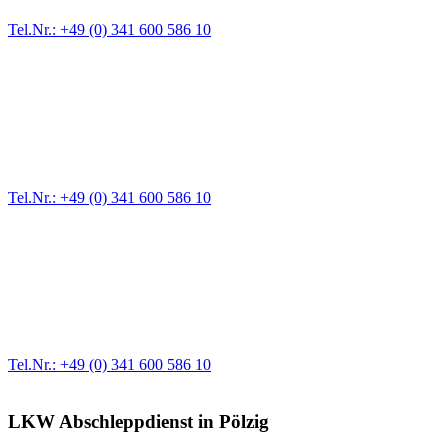
Tel.Nr.: +49 (0) 341 600 586 10
Pannendienst für LKW + PKW
Ein Reifen ist platt, der Wagen springt nicht an – Pannen gibt es
immer wieder. Kleine Pannen beheben wir gleich vor Ort und
größere Reparaturen übernehmen wir in unserer Werkstatt.
Tel.Nr.: +49 (0) 341 600 586 10
Werkstatt für LKW + PKW
Egal ob Motor oder Bremsen - unsere langjährige Erfahrung und
modernste Prüftechnik machen uns zu Experten in allen Bereichen
der Fahrzeugmechanik. Selbstverständlich erhalten Sie jedes
Ersatzteil in Erstausrüster-Qualität.
Tel.Nr.: +49 (0) 341 600 586 10
LKW Abschleppdienst in Pölzig