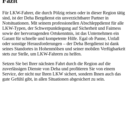
Fazit
Für LKW-Fahrer, die durch Pölzig reisen oder in dieser Region tätig
sind, ist der Deha Bergdienst ein unverzichtbarer Partner in
Notsituationen. Mit seinem professionellen Abschleppdienst für alle
LKW-Typen, der Schwerpunktlegung auf Sicherheit und Fairness
sowie der hervorragenden Ortskenntnis, ist das Unternehmen ein
Garant für schnelle und kompetente Hilfe. Egal ob Panne, Unfall
oder sonstige Herausforderungen – der Deha Bergdienst ist dank
seines Standortes in Hohenmölsen und seiner mobilen Verfügbarkeit
stets zur Stelle, um LKW-Fahrern zu helfen.
Setzen Sie bei Ihrer nächsten Fahrt durch die Region auf die
zuverlässigen Dienste von Deha und profitieren Sie von einem
Service, der nicht nur Ihren LKW sichert, sondern Ihnen auch das
gute Gefühl gibt, in allen Situationen abgesichert zu sein.
Abschlepp- und Bergungsdienst
Für jede Gewichtsklasse steht das passende Einsatzfahrzeug bereit,
vom Kleinkraftrad über PKW bis zu LKW und Reisebussen. Auch
Zufahrten und Parkhäuser sind für uns kein Problem.