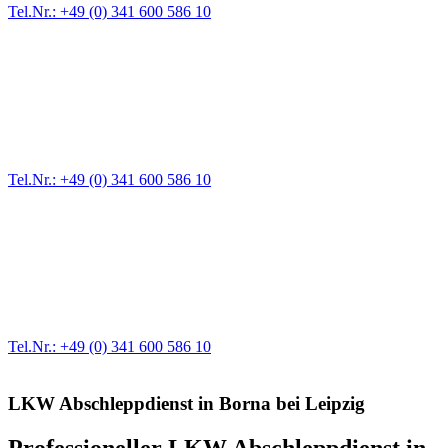
Tel.Nr.: +49 (0) 341 600 586 10
Pannendienst für LKW + PKW
Ein Reifen ist platt, der Wagen springt nicht an – Pannen gibt es
immer wieder. Kleine Pannen beheben wir gleich vor Ort und
größere Reparaturen übernehmen wir in unserer Werkstatt.
Tel.Nr.: +49 (0) 341 600 586 10
Werkstatt für LKW + PKW
Egal ob Motor oder Bremsen - unsere langjährige Erfahrung und
modernste Prüftechnik machen uns zu Experten in allen Bereichen
der Fahrzeugmechanik. Selbstverständlich erhalten Sie jedes
Ersatzteil in Erstausrüster-Qualität.
Tel.Nr.: +49 (0) 341 600 586 10
LKW Abschleppdienst in Borna bei Leipzig
Professioneller LKW Abschleppdienst in