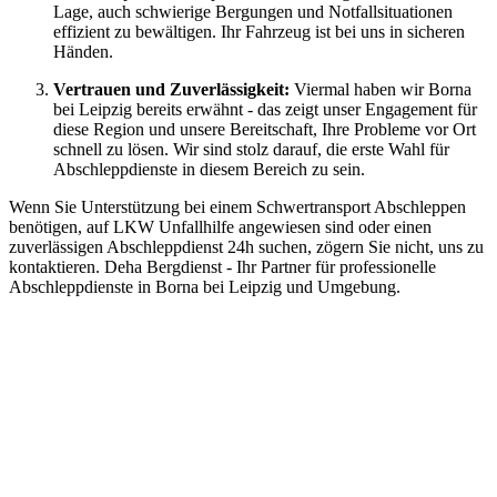
Lage, auch schwierige Bergungen und Notfallsituationen
effizient zu bewältigen. Ihr Fahrzeug ist bei uns in sicheren
Händen.
Vertrauen und Zuverlässigkeit:
Viermal haben wir Borna
bei Leipzig bereits erwähnt - das zeigt unser Engagement für
diese Region und unsere Bereitschaft, Ihre Probleme vor Ort
schnell zu lösen. Wir sind stolz darauf, die erste Wahl für
Abschleppdienste in diesem Bereich zu sein.
Wenn Sie Unterstützung bei einem Schwertransport Abschleppen
benötigen, auf LKW Unfallhilfe angewiesen sind oder einen
zuverlässigen Abschleppdienst 24h suchen, zögern Sie nicht, uns zu
kontaktieren. Deha Bergdienst - Ihr Partner für professionelle
Abschleppdienste in Borna bei Leipzig und Umgebung.
Abschlepp- und Bergungsdienst
Für jede Gewichtsklasse steht das passende Einsatzfahrzeug bereit,
vom Kleinkraftrad über PKW bis zu LKW und Reisebussen. Auch
Zufahrten und Parkhäuser sind für uns kein Problem.