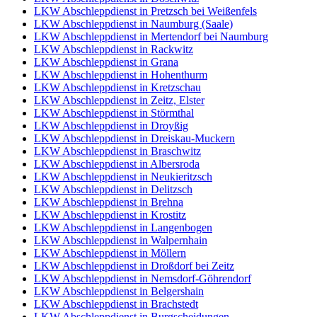
LKW Abschleppdienst in Pretzsch bei Weißenfels
LKW Abschleppdienst in Naumburg (Saale)
LKW Abschleppdienst in Mertendorf bei Naumburg
LKW Abschleppdienst in Rackwitz
LKW Abschleppdienst in Grana
LKW Abschleppdienst in Hohenthurm
LKW Abschleppdienst in Kretzschau
LKW Abschleppdienst in Zeitz, Elster
LKW Abschleppdienst in Störmthal
LKW Abschleppdienst in Droyßig
LKW Abschleppdienst in Dreiskau-Muckern
LKW Abschleppdienst in Braschwitz
LKW Abschleppdienst in Albersroda
LKW Abschleppdienst in Neukieritzsch
LKW Abschleppdienst in Delitzsch
LKW Abschleppdienst in Brehna
LKW Abschleppdienst in Krostitz
LKW Abschleppdienst in Langenbogen
LKW Abschleppdienst in Walpernhain
LKW Abschleppdienst in Möllern
LKW Abschleppdienst in Droßdorf bei Zeitz
LKW Abschleppdienst in Nemsdorf-Göhrendorf
LKW Abschleppdienst in Belgershain
LKW Abschleppdienst in Brachstedt
LKW Abschleppdienst in Burgscheidungen