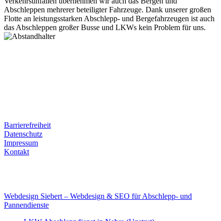
Verkehrsunfällen übernehmen wir auch das Bergen und
Abschleppen mehrerer beteiligter Fahrzeuge. Dank unserer großen
Flotte an leistungsstarken Abschlepp- und Bergefahrzeugen ist auch
das Abschleppen großer Busse und LKWs kein Problem für uns.
Postanschrift
Ernst-Thälmann-Str. 61
06679 Hohenmölsen
Kontaktdaten
Tel. Nr.: +49 (0) 341 600 586 10
Mobile: +49 (0) 170 415 73 72
Rechtliches
Barrierefreiheit
Datenschutz
Impressum
Kontakt
Internet
E-Mail: deha-bergedienst@gmx.de
Internet: www.autoservice-deha.de
Webdesign Siebert – Webdesign & SEO für Abschlepp- und
Pannendienste