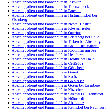
Abschleppdienst und Pannenhilfe in Jesewitz
Abschleppdienst und Pannenhilfe in Thierschneck
Abschleppdienst und Pannenhilfe in Bröckau
Abschleppdienst und Pannenhilfe in Hartmannsdorf bei
Eisenberg
Abschleppdienst und Pannenhilfe in Nebra (Unstrut)
Abschleppdienst und Pannenhilfe in Klosterhäseler
Abschleppdienst und Pannenhilfe in Querfurt
Abschleppdienst und Pannenhilfe in Petersberg bei Halle
Abschleppdienst und Pannenhilfe in Treben bei Altenburg
Abschleppdienst und Pannenhilfe in Brandis bei Wurzen
Abschleppdienst und Pannenhilfe in Röblingen am See
Abschleppdienst und Pannenhilfe in Heuckewalde
Abschleppdienst und Pannenhilfe in Döblitz bei Halle
Abschleppdienst und Pannenhilfe in Großröda
Abschleppdienst und Pannenhilfe in Götschetal
Abschleppdienst und Pannenhilfe in Gimritz
Abschleppdienst und Pannenhilfe in Rositz
Abschleppdienst und Pannenhilfe in Glebitzsch
Abschleppdienst und Pannenhilfe in Gösen bei Eisenberg
Abschleppdienst und Pannenhilfe in Kitzscher
Abschleppdienst und Pannenhilfe in Salzatal OT Höhnstedt
Abschleppdienst und Pannenhilfe in Höhnstedt
Abschleppdienst und Pannenhilfe in Abtlöbnitz
Abschleppdienst und Pannenhilfe in Reinsdorf bei Naumburg