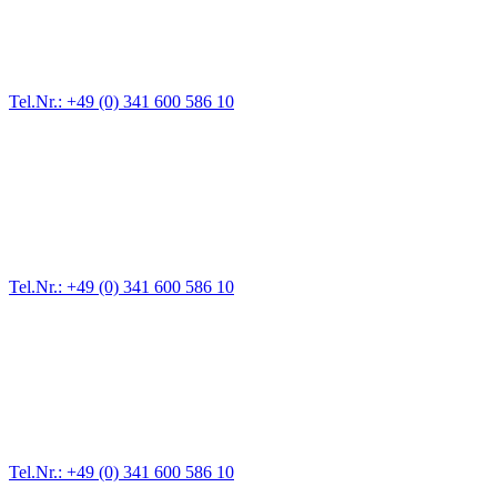
Für jede Gewichtsklasse steht das passende Einsatzfahrzeug bereit,
vom Kleinkraftrad über PKW bis zu LKW und Reisebussen. Auch
Zufahrten und Parkhäuser sind für uns kein Problem.
Tel.Nr.: +49 (0) 341 600 586 10
Pannendienst für LKW + PKW
Ein Reifen ist platt, der Wagen springt nicht an – Pannen gibt es
immer wieder. Kleine Pannen beheben wir gleich vor Ort und
größere Reparaturen übernehmen wir in unserer Werkstatt.
Tel.Nr.: +49 (0) 341 600 586 10
Werkstatt für LKW + PKW
Egal ob Motor oder Bremsen - unsere langjährige Erfahrung und
modernste Prüftechnik machen uns zu Experten in allen Bereichen
der Fahrzeugmechanik. Selbstverständlich erhalten Sie jedes
Ersatzteil in Erstausrüster-Qualität.
Tel.Nr.: +49 (0) 341 600 586 10