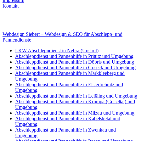
Impressum
Kontakt
Internet
E-Mail: deha-bergedienst@gmx.de
Internet: www.autoservice-deha.de
Webdesign Siebert – Webdesign & SEO für Abschlepp- und
Pannendienste
LKW Abschleppdienst in Nebra (Unstrut)
Abschleppdienst und Pannenhilfe in Prittitz und Umgebung
Abschleppdienst und Pannenhilfe in Döbris und Umgebung
Abschleppdienst und Pannenhilfe in Goseck und Umgebung
Abschleppdienst und Pannenhilfe in Markkleeberg und
Umgebung
Abschleppdienst und Pannenhilfe in Elstertrebnitz und
Umgebung
Abschleppdienst und Pannenhilfe in Leißling und Umgebung
Abschleppdienst und Pannenhilfe in Krumpa (Geiseltal) und
Umgebung
Abschleppdienst und Pannenhilfe in Milzau und Umgebung
Abschleppdienst und Pannenhilfe in Kabelsketal und
Umgebung
Abschleppdienst und Pannenhilfe in Zwenkau und
Umgebung