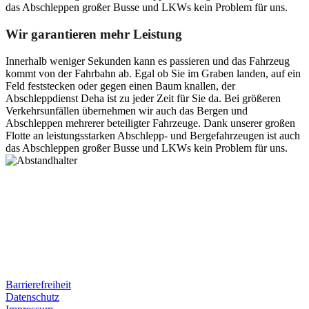
das Abschleppen großer Busse und LKWs kein Problem für uns.
Wir garantieren mehr Leistung
Innerhalb weniger Sekunden kann es passieren und das Fahrzeug
kommt von der Fahrbahn ab. Egal ob Sie im Graben landen, auf ein
Feld feststecken oder gegen einen Baum knallen, der
Abschleppdienst Deha ist zu jeder Zeit für Sie da. Bei größeren
Verkehrsunfällen übernehmen wir auch das Bergen und
Abschleppen mehrerer beteiligter Fahrzeuge. Dank unserer großen
Flotte an leistungsstarken Abschlepp- und Bergefahrzeugen ist auch
das Abschleppen großer Busse und LKWs kein Problem für uns.
Postanschrift
Ernst-Thälmann-Str. 61
06679 Hohenmölsen
Kontaktdaten
Tel. Nr.: +49 (0) 341 600 586 10
Mobile: +49 (0) 170 415 73 72
Rechtliches
Barrierefreiheit
Datenschutz