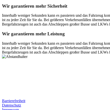
Wir garantieren mehr Sicherheit
Innerhalb weniger Sekunden kann es passieren und das Fahrzeug kom
ist zu jeder Zeit für Sie da. Bei größeren Verkehrsunfällen überneh
Bergefahrzeugen ist auch das Abschleppen großer Busse und LKWs k
Wir garantieren mehr Leistung
Innerhalb weniger Sekunden kann es passieren und das Fahrzeug kom
ist zu jeder Zeit für Sie da. Bei größeren Verkehrsunfällen überneh
Bergefahrzeugen ist auch das Abschleppen großer Busse und LKWs k
Postanschrift
Ernst-Thälmann-Str. 61
06679 Hohenmölsen
Kontaktdaten
Tel. Nr.: +49 (0) 341 600 586 10
Mobile: +49 (0) 170 415 73 72
Rechtliches
Barrierefreiheit
Datenschutz
Impressum