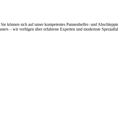
Sie können sich auf unser kompetentes Pannenhelfer- und Abschlepptea
ers – wir verfügen über erfahrene Experten und modernste Spezialfahrz
 vom Kleinkraftrad über PKW bis zu LKW und Reisebussen. Auch Zufahr
mer wieder. Kleine Pannen beheben wir gleich vor Ort und größere Repa