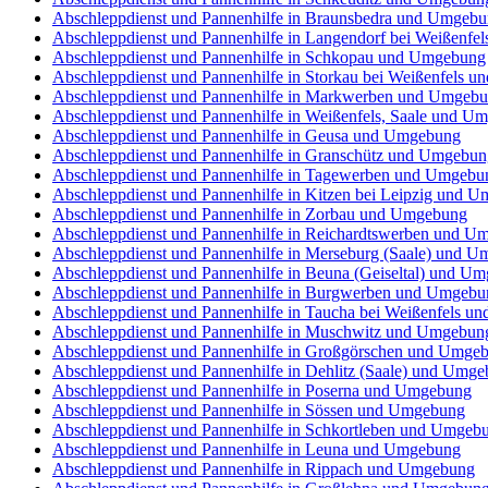
Abschleppdienst und Pannenhilfe in Braunsbedra und Umgeb
Abschleppdienst und Pannenhilfe in Langendorf bei Weißenf
Abschleppdienst und Pannenhilfe in Schkopau und Umgebung
Abschleppdienst und Pannenhilfe in Storkau bei Weißenfels 
Abschleppdienst und Pannenhilfe in Markwerben und Umgeb
Abschleppdienst und Pannenhilfe in Weißenfels, Saale und U
Abschleppdienst und Pannenhilfe in Geusa und Umgebung
Abschleppdienst und Pannenhilfe in Granschütz und Umgebun
Abschleppdienst und Pannenhilfe in Tagewerben und Umgebu
Abschleppdienst und Pannenhilfe in Kitzen bei Leipzig und 
Abschleppdienst und Pannenhilfe in Zorbau und Umgebung
Abschleppdienst und Pannenhilfe in Reichardtswerben und U
Abschleppdienst und Pannenhilfe in Merseburg (Saale) und 
Abschleppdienst und Pannenhilfe in Beuna (Geiseltal) und U
Abschleppdienst und Pannenhilfe in Burgwerben und Umgebu
Abschleppdienst und Pannenhilfe in Taucha bei Weißenfels 
Abschleppdienst und Pannenhilfe in Muschwitz und Umgebun
Abschleppdienst und Pannenhilfe in Großgörschen und Umge
Abschleppdienst und Pannenhilfe in Dehlitz (Saale) und Umg
Abschleppdienst und Pannenhilfe in Poserna und Umgebung
Abschleppdienst und Pannenhilfe in Sössen und Umgebung
Abschleppdienst und Pannenhilfe in Schkortleben und Umgeb
Abschleppdienst und Pannenhilfe in Leuna und Umgebung
Abschleppdienst und Pannenhilfe in Rippach und Umgebung