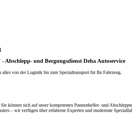
nste Prüftechnik machen uns zu Experten in allen Bereichen der Fahrze
g
- Abschlepp- und Bergungsdienst Deha Autoservice
alles von der Logistik bis zum Spezialtransport für Ihr Fahrzeug.
Sie können sich auf unser kompetentes Pannenhelfer- und Abschlepptea
ers – wir verfügen über erfahrene Experten und modernste Spezialfahrz