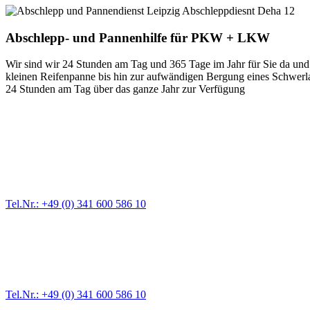
Abschlepp- und Pannenhilfe für PKW + LKW
Wir sind wir 24 Stunden am Tag und 365 Tage im Jahr für Sie da und 
kleinen Reifenpanne bis hin zur aufwändigen Bergung eines Schwerlast
24 Stunden am Tag über das ganze Jahr zur Verfügung
Abschlepp- und Bergungsdienst
Für jede Gewichtsklasse steht das passende Einsatzfahrzeug bereit,
Tel.Nr.: +49 (0) 341 600 586 10
Pannendienst für LKW + PKW
Ein Reifen ist platt, der Wagen springt nicht an – Pannen gibt es im
Tel.Nr.: +49 (0) 341 600 586 10