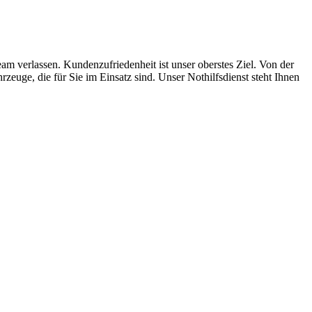
m verlassen. Kundenzufriedenheit ist unser oberstes Ziel. Von der
euge, die für Sie im Einsatz sind. Unser Nothilfsdienst steht Ihnen
ten und Parkhäuser sind für uns kein Problem.
raturen übernehmen wir in unserer Werkstatt.