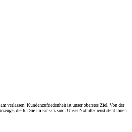
ugmechanik. Selbstverständlich erhalten Sie jedes Ersatzteil in
m verlassen. Kundenzufriedenheit ist unser oberstes Ziel. Von der
euge, die für Sie im Einsatz sind. Unser Nothilfsdienst steht Ihnen