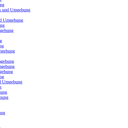
ung
els und Umgebung
und Umgebung
ung
mgebung
g
ng
Umgebung
mgebung
Umgebung
mgebung
ng
und Umgebung
g
bung
ebung
ung