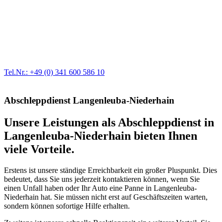
Werkstatt für LKW + PKW
Egal ob Motor oder Bremsen - unsere langjährige Erfahrung und
modernste Prüftechnik machen uns zu Experten in allen Bereichen
der Fahrzeugmechanik. Selbstverständlich erhalten Sie jedes
Ersatzteil in Erstausrüster-Qualität.
Tel.Nr.: +49 (0) 341 600 586 10
Abschleppdienst Langenleuba-Niederhain
Unsere Leistungen als Abschleppdienst in
Langenleuba-Niederhain bieten Ihnen
viele Vorteile.
Erstens ist unsere ständige Erreichbarkeit ein großer Pluspunkt. Dies
bedeutet, dass Sie uns jederzeit kontaktieren können, wenn Sie
einen Unfall haben oder Ihr Auto eine Panne in Langenleuba-
Niederhain hat. Sie müssen nicht erst auf Geschäftszeiten warten,
sondern können sofortige Hilfe erhalten.