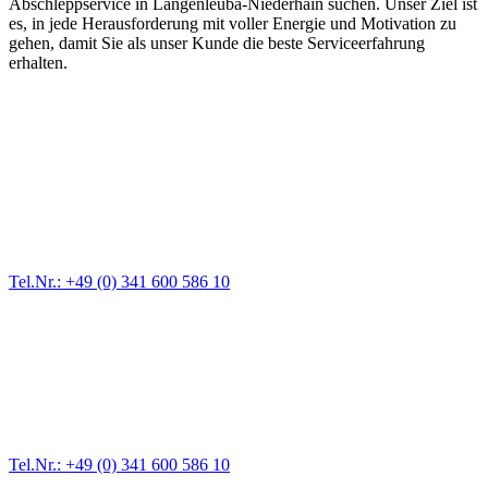
Abschleppservice in Langenleuba-Niederhain suchen. Unser Ziel ist
es, in jede Herausforderung mit voller Energie und Motivation zu
gehen, damit Sie als unser Kunde die beste Serviceerfahrung
erhalten.
Abschlepp- und Bergungsdienst
Für jede Gewichtsklasse steht das passende Einsatzfahrzeug bereit,
vom Kleinkraftrad über PKW bis zu LKW und Reisebussen. Auch
Zufahrten und Parkhäuser sind für uns kein Problem.
Tel.Nr.: +49 (0) 341 600 586 10
Pannendienst für LKW + PKW
Ein Reifen ist platt, der Wagen springt nicht an – Pannen gibt es
immer wieder. Kleine Pannen beheben wir gleich vor Ort und
größere Reparaturen übernehmen wir in unserer Werkstatt.
Tel.Nr.: +49 (0) 341 600 586 10