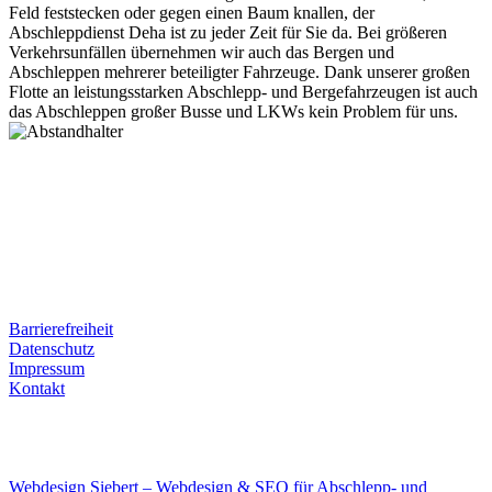
Feld feststecken oder gegen einen Baum knallen, der
Abschleppdienst Deha ist zu jeder Zeit für Sie da. Bei größeren
Verkehrsunfällen übernehmen wir auch das Bergen und
Abschleppen mehrerer beteiligter Fahrzeuge. Dank unserer großen
Flotte an leistungsstarken Abschlepp- und Bergefahrzeugen ist auch
das Abschleppen großer Busse und LKWs kein Problem für uns.
Postanschrift
Ernst-Thälmann-Str. 61
06679 Hohenmölsen
Kontaktdaten
Tel. Nr.: +49 (0) 341 600 586 10
Mobile: +49 (0) 170 415 73 72
Rechtliches
Barrierefreiheit
Datenschutz
Impressum
Kontakt
Internet
E-Mail: deha-bergedienst@gmx.de
Internet: www.autoservice-deha.de
Webdesign Siebert – Webdesign & SEO für Abschlepp- und