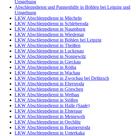
Umgebung
Abschleppdienst und Pannenhilfe in Böhlen bei Leipzig und
Umgebung
LKW Abschleppdienst in Mücheln
LKW Abschleppdienst in Schleberoda
LKW Abschleppdienst in Naumburg
LKW Abschleppdienst in Wiedemar
LKW Abschleppdienst in Böhlen bei Leipzig
LKW Abschleppdienst in Theißen
LKW Abschleppdienst in Luckenau
LKW Abschleppdienst in Nonnewitz
LKW Abschleppdienst in Gieckau
LKW Abschleppdienst in Rötha
LKW Abschleppdienst in Wachau
LKW Abschleppdienst in Zwochau bei Delitzsch
LKW Abschleppdienst in Ebersroda
LKW Abschleppdienst in Görschen
LKW Abschleppdienst in Wethau
LKW Abschleppdienst in Stößen
LKW Abschleppdienst in Halle (Saale)
LKW Abschleppdienst in Elsteraue
LKW Abschleppdienst in Meineweh
LKW Abschleppdienst in Oechlitz
LKW Abschleppdienst in Baumersroda
LKW Abschleppdienst in Unterkaka