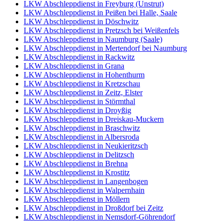
LKW Abschleppdienst in Freyburg (Unstrut)
LKW Abschleppdienst in Peißen bei Halle, Saale
LKW Abschleppdienst in Döschwitz
LKW Abschleppdienst in Pretzsch bei Weißenfels
LKW Abschleppdienst in Naumburg (Saale)
LKW Abschleppdienst in Mertendorf bei Naumburg
LKW Abschleppdienst in Rackwitz
LKW Abschleppdienst in Grana
LKW Abschleppdienst in Hohenthurm
LKW Abschleppdienst in Kretzschau
LKW Abschleppdienst in Zeitz, Elster
LKW Abschleppdienst in Störmthal
LKW Abschleppdienst in Droyßig
LKW Abschleppdienst in Dreiskau-Muckern
LKW Abschleppdienst in Braschwitz
LKW Abschleppdienst in Albersroda
LKW Abschleppdienst in Neukieritzsch
LKW Abschleppdienst in Delitzsch
LKW Abschleppdienst in Brehna
LKW Abschleppdienst in Krostitz
LKW Abschleppdienst in Langenbogen
LKW Abschleppdienst in Walpernhain
LKW Abschleppdienst in Möllern
LKW Abschleppdienst in Droßdorf bei Zeitz
LKW Abschleppdienst in Nemsdorf-Göhrendorf