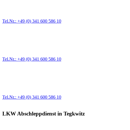
Für jede Gewichtsklasse steht das passende Einsatzfahrzeug bereit,
Tel.Nr.: +49 (0) 341 600 586 10
Pannendienst für LKW + PKW
Ein Reifen ist platt, der Wagen springt nicht an – Pannen gibt es im
Tel.Nr.: +49 (0) 341 600 586 10
Werkstatt für LKW + PKW
Egal ob Motor oder Bremsen - unsere langjährige Erfahrung und moder
Erstausrüster-Qualität.
Tel.Nr.: +49 (0) 341 600 586 10
LKW Abschleppdienst in Tegkwitz
Unser Abschleppdienst kann viel!