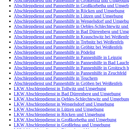
Abschleppdienst und Pannenhilfe in Großlehna und Umgebun
Abschleppdienst und Pannenhilfe in Großkorbetha und Umge
Abschleppdienst und Pannenhilfe in Röcken und Umgebung
Abschleppdienst und Pannenhilfe in Lützen und Umgebung
Abschleppdienst und Pannenhilfe in Wengelsdorf und Umgeb
Abschleppdienst und Pannenhilfe in Oebles-Schlechtewitz u
Abschleppdienst und Pannenhilfe in Bad Dürrenberg und Um
Abschleppdienst und Pannenhilfe in Krauschwitz bei Weißenfe
Abschleppdienst und Pannenhilfe in Trebnitz bei Weißenfels
Abschleppdienst und Pannenhilfe in Gröbitz bei Weißenfels
Abschleppdienst und Pannenhilfe in Pödelist
Abschleppdienst und Pannenhilfe in Pannenhilfe in Leipzig
Abschleppdienst und Pannenhilfe in Pannenhilfe in Bad Lauchs
Abschleppdienst und Pannenhilfe in Pannenhilfe in Groitzsch 
Abschleppdienst und Pannenhilfe in Pannenhilfe in Zeuchfeld
Abschleppdienst und Pannenhilfe in Teuchern
Abschleppdienst und Pannenhilfe in Gröben bei Weißenfels
LKW Abschleppdienst in Tollwitz und Umgebung
LKW Abschleppdienst in Bad Dürrenberg und Umgebung
LKW Abschleppdienst in Oebles-Schlechtewitz und Umgebun
LKW Abschleppdienst in Wengelsdorf und Umgebung
LKW Abschleppdienst in Lützen und Umgebung
LKW Abschleppdienst in Röcken und Umgebung
LKW Abschleppdienst in Großkorbetha und Umgebung
LKW Abschleppdienst in Großlehna und Umgebung