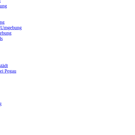
g
bung
ung
nd Umgebung
gebung
ls
tädt
bei Pegau
g