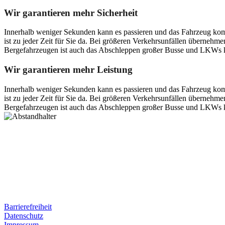
Wir garantieren mehr Sicherheit
Innerhalb weniger Sekunden kann es passieren und das Fahrzeug kom
ist zu jeder Zeit für Sie da. Bei größeren Verkehrsunfällen überneh
Bergefahrzeugen ist auch das Abschleppen großer Busse und LKWs k
Wir garantieren mehr Leistung
Innerhalb weniger Sekunden kann es passieren und das Fahrzeug kom
ist zu jeder Zeit für Sie da. Bei größeren Verkehrsunfällen überneh
Bergefahrzeugen ist auch das Abschleppen großer Busse und LKWs k
Postanschrift
Ernst-Thälmann-Str. 61
06679 Hohenmölsen
Kontaktdaten
Tel. Nr.: +49 (0) 341 600 586 10
Mobile: +49 (0) 170 415 73 72
Rechtliches
Barrierefreiheit
Datenschutz
Impressum