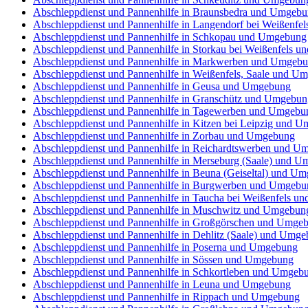
Abschleppdienst und Pannenhilfe in Braunsbedra und Umgeb
Abschleppdienst und Pannenhilfe in Langendorf bei Weißenf
Abschleppdienst und Pannenhilfe in Schkopau und Umgebung
Abschleppdienst und Pannenhilfe in Storkau bei Weißenfels 
Abschleppdienst und Pannenhilfe in Markwerben und Umgeb
Abschleppdienst und Pannenhilfe in Weißenfels, Saale und U
Abschleppdienst und Pannenhilfe in Geusa und Umgebung
Abschleppdienst und Pannenhilfe in Granschütz und Umgebun
Abschleppdienst und Pannenhilfe in Tagewerben und Umgebu
Abschleppdienst und Pannenhilfe in Kitzen bei Leipzig und 
Abschleppdienst und Pannenhilfe in Zorbau und Umgebung
Abschleppdienst und Pannenhilfe in Reichardtswerben und U
Abschleppdienst und Pannenhilfe in Merseburg (Saale) und 
Abschleppdienst und Pannenhilfe in Beuna (Geiseltal) und U
Abschleppdienst und Pannenhilfe in Burgwerben und Umgebu
Abschleppdienst und Pannenhilfe in Taucha bei Weißenfels 
Abschleppdienst und Pannenhilfe in Muschwitz und Umgebun
Abschleppdienst und Pannenhilfe in Großgörschen und Umge
Abschleppdienst und Pannenhilfe in Dehlitz (Saale) und Umg
Abschleppdienst und Pannenhilfe in Poserna und Umgebung
Abschleppdienst und Pannenhilfe in Sössen und Umgebung
Abschleppdienst und Pannenhilfe in Schkortleben und Umgeb
Abschleppdienst und Pannenhilfe in Leuna und Umgebung
Abschleppdienst und Pannenhilfe in Rippach und Umgebung