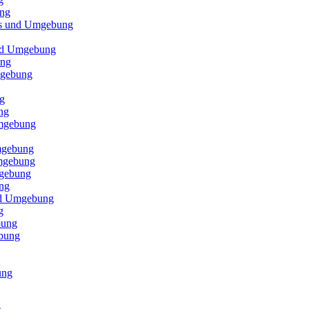
ung
els und Umgebung
und Umgebung
ung
mgebung
g
ng
Umgebung
mgebung
Umgebung
mgebung
ng
und Umgebung
g
bung
ebung
ung