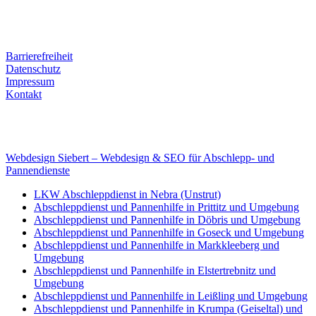
Tel. Nr.: +49 (0) 341 600 586 10
Mobile: +49 (0) 170 415 73 72
Rechtliches
Barrierefreiheit
Datenschutz
Impressum
Kontakt
Internet
E-Mail: deha-bergedienst@gmx.de
Internet: www.autoservice-deha.de
Webdesign Siebert – Webdesign & SEO für Abschlepp- und
Pannendienste
LKW Abschleppdienst in Nebra (Unstrut)
Abschleppdienst und Pannenhilfe in Prittitz und Umgebung
Abschleppdienst und Pannenhilfe in Döbris und Umgebung
Abschleppdienst und Pannenhilfe in Goseck und Umgebung
Abschleppdienst und Pannenhilfe in Markkleeberg und
Umgebung
Abschleppdienst und Pannenhilfe in Elstertrebnitz und
Umgebung
Abschleppdienst und Pannenhilfe in Leißling und Umgebung
Abschleppdienst und Pannenhilfe in Krumpa (Geiseltal) und