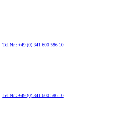
Abschlepp- und Bergungsdienst
Für jede Gewichtsklasse steht das passende Einsatzfahrzeug bereit,
vom Kleinkraftrad über PKW bis zu LKW und Reisebussen. Auch
Zufahrten und Parkhäuser sind für uns kein Problem.
Tel.Nr.: +49 (0) 341 600 586 10
Pannendienst für LKW + PKW
Ein Reifen ist platt, der Wagen springt nicht an – Pannen gibt es
immer wieder. Kleine Pannen beheben wir gleich vor Ort und
größere Reparaturen übernehmen wir in unserer Werkstatt.
Tel.Nr.: +49 (0) 341 600 586 10
Werkstatt für LKW + PKW
Egal ob Motor oder Bremsen - unsere langjährige Erfahrung und
modernste Prüftechnik machen uns zu Experten in allen Bereichen
der Fahrzeugmechanik. Selbstverständlich erhalten Sie jedes