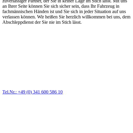
zuverlässiger Partner, der Sie in keiner Lage im Stich lässt. Mit uns
an Ihrer Seite können Sie sich sicher sein, dass Ihr Fahrzeug in
fachmännischen Händen ist und Sie sich in jeder Situation auf uns
verlassen können. Wir heißen Sie herzlich willkommen bei uns, dem
Abschleppdienst der Sie nie im Stich lässt.
Abschlepp- und Bergungsdienst
Für jede Gewichtsklasse steht das passende Einsatzfahrzeug bereit,
vom Kleinkraftrad über PKW bis zu LKW und Reisebussen. Auch
Zufahrten und Parkhäuser sind für uns kein Problem.
Tel.Nr.: +49 (0) 341 600 586 10
Pannendienst für LKW + PKW
Ein Reifen ist platt, der Wagen springt nicht an – Pannen gibt es
immer wieder. Kleine Pannen beheben wir gleich vor Ort und
größere Reparaturen übernehmen wir in unserer Werkstatt.