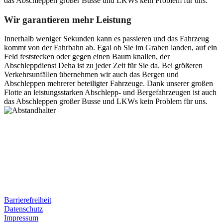
das Abschleppen großer Busse und LKWs kein Problem für uns.
Wir garantieren mehr Leistung
Innerhalb weniger Sekunden kann es passieren und das Fahrzeug
kommt von der Fahrbahn ab. Egal ob Sie im Graben landen, auf ein
Feld feststecken oder gegen einen Baum knallen, der
Abschleppdienst Deha ist zu jeder Zeit für Sie da. Bei größeren
Verkehrsunfällen übernehmen wir auch das Bergen und
Abschleppen mehrerer beteiligter Fahrzeuge. Dank unserer großen
Flotte an leistungsstarken Abschlepp- und Bergefahrzeugen ist auch
das Abschleppen großer Busse und LKWs kein Problem für uns.
Postanschrift
Ernst-Thälmann-Str. 61
06679 Hohenmölsen
Kontaktdaten
Tel. Nr.: +49 (0) 341 600 586 10
Mobile: +49 (0) 170 415 73 72
Rechtliches
Barrierefreiheit
Datenschutz
Impressum