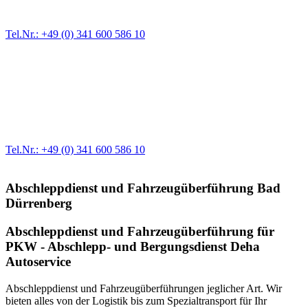
größere Reparaturen übernehmen wir in unserer Werkstatt.
Tel.Nr.: +49 (0) 341 600 586 10
Werkstatt für LKW + PKW
Egal ob Motor oder Bremsen - unsere langjährige Erfahrung und
modernste Prüftechnik machen uns zu Experten in allen Bereichen
der Fahrzeugmechanik. Selbstverständlich erhalten Sie jedes
Ersatzteil in Erstausrüster-Qualität.
Tel.Nr.: +49 (0) 341 600 586 10
Abschleppdienst und Fahrzeugüberführung Bad
Dürrenberg
Abschleppdienst und Fahrzeugüberführung für
PKW - Abschlepp- und Bergungsdienst Deha
Autoservice
Abschleppdienst und Fahrzeugüberführungen jeglicher Art. Wir
bieten alles von der Logistik bis zum Spezialtransport für Ihr