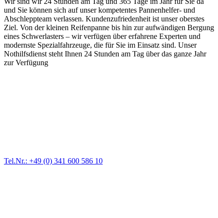
Wir sind wir 24 Stunden am Tag und 365 Tage im Jahr für Sie da
und Sie können sich auf unser kompetentes Pannenhelfer- und
Abschleppteam verlassen. Kundenzufriedenheit ist unser oberstes
Ziel. Von der kleinen Reifenpanne bis hin zur aufwändigen Bergung
eines Schwerlasters – wir verfügen über erfahrene Experten und
modernste Spezialfahrzeuge, die für Sie im Einsatz sind. Unser
Nothilfsdienst steht Ihnen 24 Stunden am Tag über das ganze Jahr
zur Verfügung
Abschlepp- und Bergungsdienst
Für jede Gewichtsklasse steht das passende Einsatzfahrzeug bereit,
vom Kleinkraftrad über PKW bis zu LKW und Reisebussen. Auch
Zufahrten und Parkhäuser sind für uns kein Problem.
Tel.Nr.: +49 (0) 341 600 586 10
Pannendienst für LKW + PKW
Ein Reifen ist platt, der Wagen springt nicht an – Pannen gibt es
immer wieder. Kleine Pannen beheben wir gleich vor Ort und