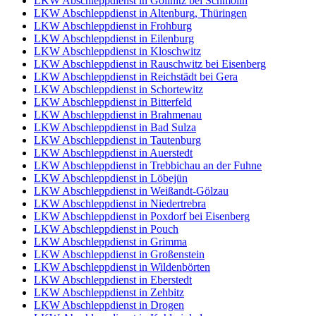
LKW Abschleppdienst in Göllnitz bei Schmölln
LKW Abschleppdienst in Altenburg, Thüringen
LKW Abschleppdienst in Frohburg
LKW Abschleppdienst in Eilenburg
LKW Abschleppdienst in Kloschwitz
LKW Abschleppdienst in Rauschwitz bei Eisenberg
LKW Abschleppdienst in Reichstädt bei Gera
LKW Abschleppdienst in Schortewitz
LKW Abschleppdienst in Bitterfeld
LKW Abschleppdienst in Brahmenau
LKW Abschleppdienst in Bad Sulza
LKW Abschleppdienst in Tautenburg
LKW Abschleppdienst in Auerstedt
LKW Abschleppdienst in Trebbichau an der Fuhne
LKW Abschleppdienst in Löbejün
LKW Abschleppdienst in Weißandt-Gölzau
LKW Abschleppdienst in Niedertrebra
LKW Abschleppdienst in Poxdorf bei Eisenberg
LKW Abschleppdienst in Pouch
LKW Abschleppdienst in Grimma
LKW Abschleppdienst in Großenstein
LKW Abschleppdienst in Wildenbörten
LKW Abschleppdienst in Eberstedt
LKW Abschleppdienst in Zehbitz
LKW Abschleppdienst in Drogen