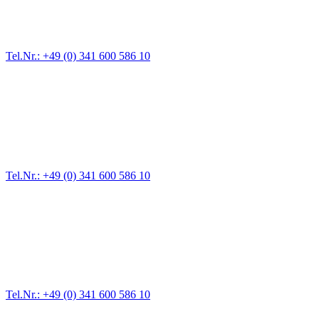
Für jede Gewichtsklasse steht das passende Einsatzfahrzeug bereit,
vom Kleinkraftrad über PKW bis zu LKW und Reisebussen. Auch
Zufahrten und Parkhäuser sind für uns kein Problem.
Tel.Nr.: +49 (0) 341 600 586 10
Pannendienst für LKW + PKW
Ein Reifen ist platt, der Wagen springt nicht an – Pannen gibt es
immer wieder. Kleine Pannen beheben wir gleich vor Ort und
größere Reparaturen übernehmen wir in unserer Werkstatt.
Tel.Nr.: +49 (0) 341 600 586 10
Werkstatt für LKW + PKW
Egal ob Motor oder Bremsen - unsere langjährige Erfahrung und
modernste Prüftechnik machen uns zu Experten in allen Bereichen
der Fahrzeugmechanik. Selbstverständlich erhalten Sie jedes
Ersatzteil in Erstausrüster-Qualität.
Tel.Nr.: +49 (0) 341 600 586 10