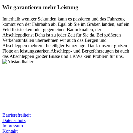
Wir garantieren mehr Leistung
Innerhalb weniger Sekunden kann es passieren und das Fahrzeug
kommt von der Fahrbahn ab. Egal ob Sie im Graben landen, auf ein
Feld feststecken oder gegen einen Baum knallen, der
Abschleppdienst Deha ist zu jeder Zeit für Sie da. Bei größeren
Verkehrsunfällen übernehmen wir auch das Bergen und
Abschleppen mehrerer beteiligter Fahrzeuge. Dank unserer großen
Flotte an leistungsstarken Abschlepp- und Bergefahrzeugen ist auch
das Abschleppen großer Busse und LKWs kein Problem für uns.
Postanschrift
Ernst-Thälmann-Str. 61
06679 Hohenmölsen
Kontaktdaten
Tel. Nr.: +49 (0) 341 600 586 10
Mobile: +49 (0) 170 415 73 72
Rechtliches
Barrierefreiheit
Datenschutz
Impressum
Kontakt