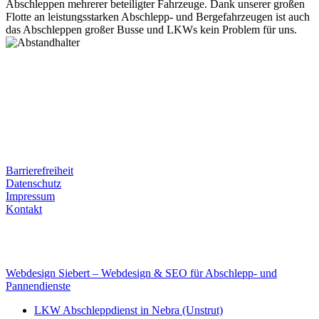
Abschleppen mehrerer beteiligter Fahrzeuge. Dank unserer großen
Flotte an leistungsstarken Abschlepp- und Bergefahrzeugen ist auch
das Abschleppen großer Busse und LKWs kein Problem für uns.
Postanschrift
Ernst-Thälmann-Str. 61
06679 Hohenmölsen
Kontaktdaten
Tel. Nr.: +49 (0) 341 600 586 10
Mobile: +49 (0) 170 415 73 72
Rechtliches
Barrierefreiheit
Datenschutz
Impressum
Kontakt
Internet
E-Mail: deha-bergedienst@gmx.de
Internet: www.autoservice-deha.de
Webdesign Siebert – Webdesign & SEO für Abschlepp- und
Pannendienste
LKW Abschleppdienst in Nebra (Unstrut)