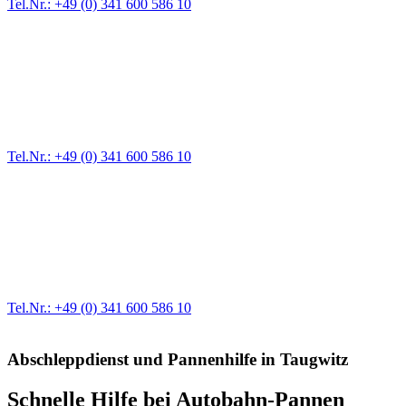
Tel.Nr.: +49 (0) 341 600 586 10
Pannendienst für LKW + PKW
Ein Reifen ist platt, der Wagen springt nicht an – Pannen gibt es
immer wieder. Kleine Pannen beheben wir gleich vor Ort und
größere Reparaturen übernehmen wir in unserer Werkstatt.
Tel.Nr.: +49 (0) 341 600 586 10
Werkstatt für LKW + PKW
Egal ob Motor oder Bremsen - unsere langjährige Erfahrung und
modernste Prüftechnik machen uns zu Experten in allen Bereichen
der Fahrzeugmechanik. Selbstverständlich erhalten Sie jedes
Ersatzteil in Erstausrüster-Qualität.
Tel.Nr.: +49 (0) 341 600 586 10
Abschleppdienst und Pannenhilfe in Taugwitz
Schnelle Hilfe bei Autobahn-Pannen