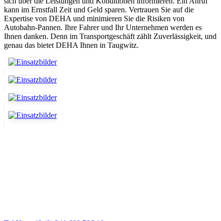
sich über die Leistungen und Konditionen informieren. Ein Anruf
kann im Ernstfall Zeit und Geld sparen. Vertrauen Sie auf die
Expertise von DEHA und minimieren Sie die Risiken von
Autobahn-Pannen. Ihre Fahrer und Ihr Unternehmen werden es
Ihnen danken. Denn im Transportgeschäft zählt Zuverlässigkeit, und
genau das bietet DEHA Ihnen in Taugwitz.
Abschlepp- und Bergungsdienst
Für jede Gewichtsklasse steht das passende Einsatzfahrzeug bereit,
vom Kleinkraftrad über PKW bis zu LKW und Reisebussen. Auch
Zufahrten und Parkhäuser sind für uns kein Problem.