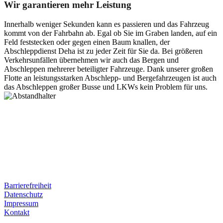
Wir garantieren mehr Leistung
Innerhalb weniger Sekunden kann es passieren und das Fahrzeug
kommt von der Fahrbahn ab. Egal ob Sie im Graben landen, auf ein
Feld feststecken oder gegen einen Baum knallen, der
Abschleppdienst Deha ist zu jeder Zeit für Sie da. Bei größeren
Verkehrsunfällen übernehmen wir auch das Bergen und
Abschleppen mehrerer beteiligter Fahrzeuge. Dank unserer großen
Flotte an leistungsstarken Abschlepp- und Bergefahrzeugen ist auch
das Abschleppen großer Busse und LKWs kein Problem für uns.
Postanschrift
Ernst-Thälmann-Str. 61
06679 Hohenmölsen
Kontaktdaten
Tel. Nr.: +49 (0) 341 600 586 10
Mobile: +49 (0) 170 415 73 72
Rechtliches
Barrierefreiheit
Datenschutz
Impressum
Kontakt
Internet