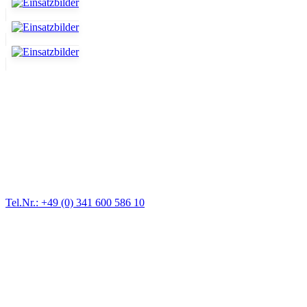
Abschlepp- und Bergungsdienst
Für jede Gewichtsklasse steht das passende Einsatzfahrzeug bereit,
vom Kleinkraftrad über PKW bis zu LKW und Reisebussen. Auch
Zufahrten und Parkhäuser sind für uns kein Problem.
Tel.Nr.: +49 (0) 341 600 586 10
Pannendienst für LKW + PKW
Ein Reifen ist platt, der Wagen springt nicht an – Pannen gibt es
immer wieder. Kleine Pannen beheben wir gleich vor Ort und
größere Reparaturen übernehmen wir in unserer Werkstatt.