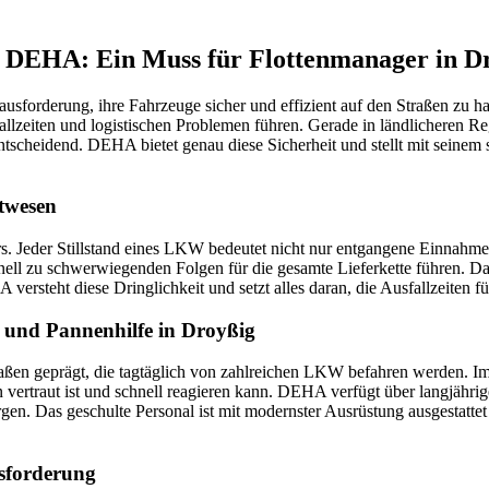
h DEHA: Ein Muss für Flottenmanager in D
usforderung, ihre Fahrzeuge sicher und effizient auf den Straßen zu ha
llzeiten und logistischen Problemen führen. Gerade in ländlicheren Re
entscheidend. DEHA bietet genau diese Sicherheit und stellt mit seine
rtwesen
ers. Jeder Stillstand eines LKW bedeutet nicht nur entgangene Einnahm
ll zu schwerwiegenden Folgen für die gesamte Lieferkette führen. Dahe
ersteht diese Dringlichkeit und setzt alles daran, die Ausfallzeiten f
t und Pannenhilfe in Droyßig
n geprägt, die tagtäglich von zahlreichen LKW befahren werden. Im Fal
n vertraut ist und schnell reagieren kann. DEHA verfügt über langjähr
gen. Das geschulte Personal ist mit modernster Ausrüstung ausgestatte
sforderung