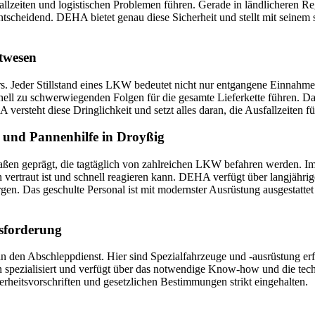
llzeiten und logistischen Problemen führen. Gerade in ländlicheren Re
entscheidend. DEHA bietet genau diese Sicherheit und stellt mit seine
rtwesen
ers. Jeder Stillstand eines LKW bedeutet nicht nur entgangene Einnahm
ll zu schwerwiegenden Folgen für die gesamte Lieferkette führen. Dahe
ersteht diese Dringlichkeit und setzt alles daran, die Ausfallzeiten f
t und Pannenhilfe in Droyßig
n geprägt, die tagtäglich von zahlreichen LKW befahren werden. Im Fal
n vertraut ist und schnell reagieren kann. DEHA verfügt über langjähr
gen. Das geschulte Personal ist mit modernster Ausrüstung ausgestatte
sforderung
an den Abschleppdienst. Hier sind Spezialfahrzeuge und -ausrüstung er
n spezialisiert und verfügt über das notwendige Know-how und die t
erheitsvorschriften und gesetzlichen Bestimmungen strikt eingehalten.