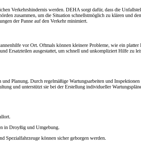
en Verkehrshindernis werden. DEHA sorgt dafür, dass die Unfallstelle
örden zusammen, um die Situation schnellstmöglich zu klären und den 
ngen der Panne auf den Verkehr minimiert.
nenhilfe vor Ort. Oftmals können kleinere Probleme, wie ein platter R
 Ersatzteilen ausgestattet, um schnell und unkompliziert Hilfe zu l
ion und Planung. Durch regelmäßige Wartungsarbeiten und Inspektione
tung und unterstützt sie bei der Erstellung individueller Wartungsplän
llort.
en in Droyßig und Umgebung.
 Spezialfahrzeuge können sicher geborgen werden.