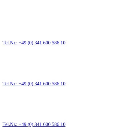
Abschlepp- und Bergungsdienst
Für jede Gewichtsklasse steht das passende Einsatzfahrzeug bereit,
Tel.Nr.: +49 (0) 341 600 586 10
Pannendienst für LKW + PKW
Ein Reifen ist platt, der Wagen springt nicht an – Pannen gibt es im
Tel.Nr.: +49 (0) 341 600 586 10
Werkstatt für LKW + PKW
Egal ob Motor oder Bremsen - unsere langjährige Erfahrung und moder
Erstausrüster-Qualität.
Tel.Nr.: +49 (0) 341 600 586 10