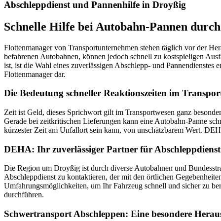
Abschleppdienst und Pannenhilfe in Droyßig
Schnelle Hilfe bei Autobahn-Pannen durc
Flottenmanager von Transportunternehmen stehen täglich vor der Hera
befahrenen Autobahnen, können jedoch schnell zu kostspieligen Ausfa
ist, ist die Wahl eines zuverlässigen Abschlepp- und Pannendienstes 
Flottenmanager dar.
Die Bedeutung schneller Reaktionszeiten im Transpo
Zeit ist Geld, dieses Sprichwort gilt im Transportwesen ganz besond
Gerade bei zeitkritischen Lieferungen kann eine Autobahn-Panne schne
kürzester Zeit am Unfallort sein kann, von unschätzbarem Wert. DEHA v
DEHA: Ihr zuverlässiger Partner für Abschleppdiens
Die Region um Droyßig ist durch diverse Autobahnen und Bundesstraße
Abschleppdienst zu kontaktieren, der mit den örtlichen Gegebenheite
Umfahrungsmöglichkeiten, um Ihr Fahrzeug schnell und sicher zu ber
durchführen.
Schwertransport Abschleppen: Eine besondere Herau