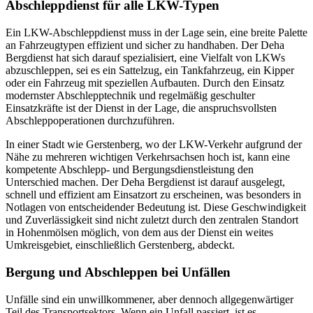
Abschleppdienst für alle LKW-Typen
Ein LKW-Abschleppdienst muss in der Lage sein, eine breite Palette
an Fahrzeugtypen effizient und sicher zu handhaben. Der Deha
Bergdienst hat sich darauf spezialisiert, eine Vielfalt von LKWs
abzuschleppen, sei es ein Sattelzug, ein Tankfahrzeug, ein Kipper
oder ein Fahrzeug mit speziellen Aufbauten. Durch den Einsatz
modernster Abschlepptechnik und regelmäßig geschulter
Einsatzkräfte ist der Dienst in der Lage, die anspruchsvollsten
Abschleppoperationen durchzuführen.
In einer Stadt wie Gerstenberg, wo der LKW-Verkehr aufgrund der
Nähe zu mehreren wichtigen Verkehrsachsen hoch ist, kann eine
kompetente Abschlepp- und Bergungsdienstleistung den
Unterschied machen. Der Deha Bergdienst ist darauf ausgelegt,
schnell und effizient am Einsatzort zu erscheinen, was besonders in
Notlagen von entscheidender Bedeutung ist. Diese Geschwindigkeit
und Zuverlässigkeit sind nicht zuletzt durch den zentralen Standort
in Hohenmölsen möglich, von dem aus der Dienst ein weites
Umkreisgebiet, einschließlich Gerstenberg, abdeckt.
Bergung und Abschleppen bei Unfällen
Unfälle sind ein unwillkommener, aber dennoch allgegenwärtiger
Teil des Transportsektors. Wenn ein Unfall passiert, ist es