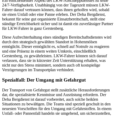
Ein entscheidender Aspekt des LKW-Abschleppdienstes ist seine
24/7-Verfügbarkeit. Unabhängig von der Tageszeit müssen LKW-
Fahrer darauf vertrauen können, dass ihnen geholfen wird, sobald
sie einen Unfall oder eine Panne erleben. Der Deha Bergdienst,
bekannt für seine gut organisierte Einsatzbereitschaft, stellt eine
ständige Erreichbarkeit sicher und ist damit ein zuverlässiger Partner
für LKW-Fahrer in ganz Gerstenberg.
Diese Aufrechterhaltung eines ständigen Bereitschaftsdienstes wird
durch den strategisch gewählten Standort in Hohenmölsen
ermöglicht. Dieser ermöglicht es, schnell auf Notrufe zu reagieren
und eine Präsenz in einem weiten Umkreis, einschließlich
Gerstenberg, zu gewährleisten. LKW-Fahrer können sich darauf
verlassen, dass sie in kürzester Zeit Unterstützung erhalten, was
nicht nur den Stress minimiert, sondern auch oft kostspielige
Verzögerungen im Transportplan verhindert.
Spezialfall: Der Umgang mit Gefahrgut
Der Transport von Gefahrgut stellt zusätzliche Herausforderungen
dar, die spezialisierte Kenntnisse und Ausrüstung erfordern. Der
Deha Bergdienst ist darauf vorbereitet, auch solche heiklen
Situationen zu bewältigen. Die Teams sind speziell geschult in den
neuesten Vorschriften für den Umgang mit Gefahrstoffen. In einem
Unfall- oder Pannenfall handeln sie umgehend, um sicherzustellen,