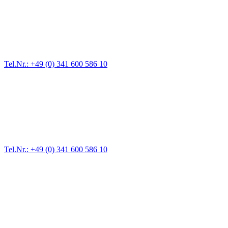
Abschlepp- und Bergungsdienst
Für jede Gewichtsklasse steht das passende Einsatzfahrzeug bereit,
vom Kleinkraftrad über PKW bis zu LKW und Reisebussen. Auch
Zufahrten und Parkhäuser sind für uns kein Problem.
Tel.Nr.: +49 (0) 341 600 586 10
Pannendienst für LKW + PKW
Ein Reifen ist platt, der Wagen springt nicht an – Pannen gibt es
immer wieder. Kleine Pannen beheben wir gleich vor Ort und
größere Reparaturen übernehmen wir in unserer Werkstatt.
Tel.Nr.: +49 (0) 341 600 586 10
Werkstatt für LKW + PKW
Egal ob Motor oder Bremsen - unsere langjährige Erfahrung und
modernste Prüftechnik machen uns zu Experten in allen Bereichen
der Fahrzeugmechanik. Selbstverständlich erhalten Sie jedes
Ersatzteil in Erstausrüster-Qualität.