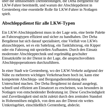
über die umfassenden Dienstleistungen, die Deha Bergdienst für
LKW-Fahrer bereitstellt, und warum der Abschleppdienst in
Gerstenberg eine essentielle Rolle für LKW-Fahrer in Notlagen
spielt.
Abschleppdienst für alle LKW-Typen
Ein LKW-Abschleppdienst muss in der Lage sein, eine breite Palette
an Fahrzeugtypen effizient und sicher zu handhaben. Der Deha
Bergdienst hat sich darauf spezialisiert, eine Vielfalt von LKWs
abzuschleppen, sei es ein Sattelzug, ein Tankfahrzeug, ein Kipper
oder ein Fahrzeug mit speziellen Aufbauten. Durch den Einsatz
modernster Abschlepptechnik und regelmäßig geschulter
Einsatzkräfte ist der Dienst in der Lage, die anspruchsvollsten
Abschleppoperationen durchzuführen.
In einer Stadt wie Gerstenberg, wo der LKW-Verkehr aufgrund der
Nähe zu mehreren wichtigen Verkehrsachsen hoch ist, kann eine
kompetente Abschlepp- und Bergungsdienstleistung den
Unterschied machen. Der Deha Bergdienst ist darauf ausgelegt,
schnell und effizient am Einsatzort zu erscheinen, was besonders in
Notlagen von entscheidender Bedeutung ist. Diese Geschwindigkeit
und Zuverlässigkeit sind nicht zuletzt durch den zentralen Standort
in Hohenmölsen möglich, von dem aus der Dienst ein weites
Umkreisgebiet, einschließlich Gerstenberg, abdeckt.