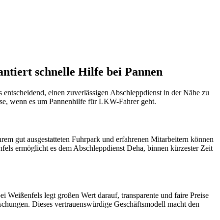
ugmechanik. Selbstverständlich erhalten Sie jedes Ersatzteil in
tiert schnelle Hilfe bei Pannen
es entscheidend, einen zuverlässigen Abschleppdienst in der Nähe zu
esse, wenn es um Pannenhilfe für LKW-Fahrer geht.
ihrem gut ausgestatteten Fuhrpark und erfahrenen Mitarbeitern können
enfels ermöglicht es dem Abschleppdienst Deha, binnen kürzester Zeit
 Weißenfels legt großen Wert darauf, transparente und faire Preise
raschungen. Dieses vertrauenswürdige Geschäftsmodell macht den