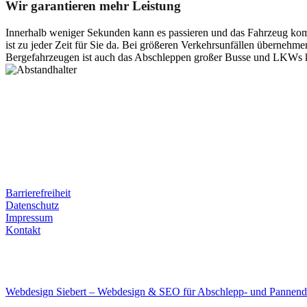
Wir garantieren mehr Leistung
Innerhalb weniger Sekunden kann es passieren und das Fahrzeug kom
ist zu jeder Zeit für Sie da. Bei größeren Verkehrsunfällen überneh
Bergefahrzeugen ist auch das Abschleppen großer Busse und LKWs k
Postanschrift
Ernst-Thälmann-Str. 61
06679 Hohenmölsen
Kontaktdaten
Tel. Nr.: +49 (0) 341 600 586 10
Mobile: +49 (0) 170 415 73 72
Rechtliches
Barrierefreiheit
Datenschutz
Impressum
Kontakt
Internet
E-Mail: deha-bergedienst@gmx.de
Internet: www.autoservice-deha.de
Webdesign Siebert – Webdesign & SEO für Abschlepp- und Pannend