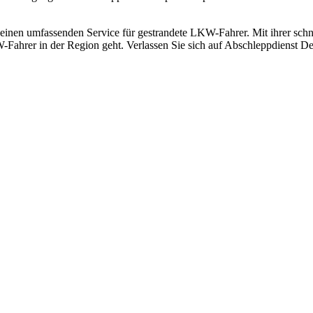
einen umfassenden Service für gestrandete LKW-Fahrer. Mit ihrer schn
-Fahrer in der Region geht. Verlassen Sie sich auf Abschleppdienst Deh
 vom Kleinkraftrad über PKW bis zu LKW und Reisebussen. Auch Zufahr
mer wieder. Kleine Pannen beheben wir gleich vor Ort und größere Repa