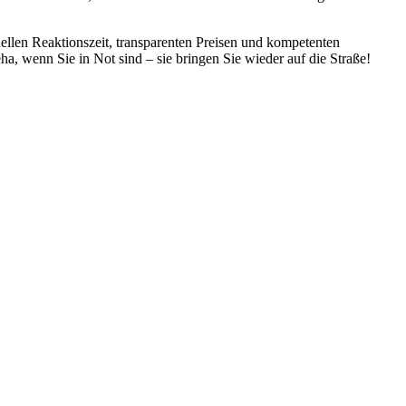
ellen Reaktionszeit, transparenten Preisen und kompetenten
a, wenn Sie in Not sind – sie bringen Sie wieder auf die Straße!
ten und Parkhäuser sind für uns kein Problem.
raturen übernehmen wir in unserer Werkstatt.