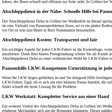
haben, der Ihnen schnell und effizient zur Seite steht. In Gröben b
Abschleppdienst in der Nähe: Schnelle Hilfe bei Pann
Der Abschleppdienst Deha in Gröben bei Weißenfels ist darauf spezial
sie eine Vielzahl von Pannenproblemen lösen, sei es ein platter Reif
vor Ort zu sein und Ihnen in Ihrer Notsituation beizustehen.
Abschleppdienst Kosten: Transparent und fair
Ein wichtiger Aspekt für jeden LKW-Fahrer ist die Kostenfrage, wenn
anzubieten. Dank ihrer klaren Preisgestaltung wissen Sie als Kunde
Abschleppdienst Deha zu einer verlässlichen Wahl für LKW-Fahrer i
Pannenhilfe LKW: Kompetente Unterstützung in jeder
Wenn Ihr LKW liegen geblieben ist und Sie dringend Hilfe benötigen,
LKW-Fahrer. Egal, ob es sich um eine kleinere Panne handelt, die so
findet schnell die beste Lösung für Ihr Problem.
LKW Werkstatt: Kompletter Service aus einer Hand
Ein weiterer Vorteil des Abschleppdienstes Deha in Gröben bei Weiße
erfahrene Mechaniker sich um die Reparatur kümmern. Dieser nahtlos