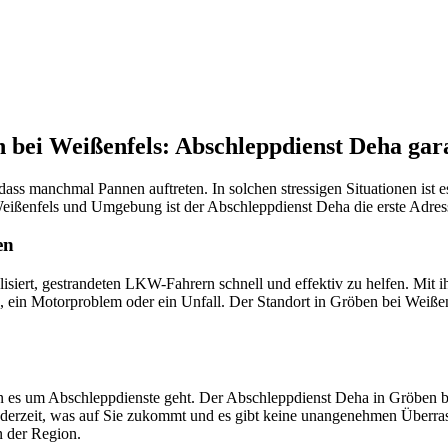
nste Prüftechnik machen uns zu Experten in allen Bereichen der Fahrze
bei Weißenfels: Abschleppdienst Deha garan
dass manchmal Pannen auftreten. In solchen stressigen Situationen ist 
ei Weißenfels und Umgebung ist der Abschleppdienst Deha die erste Adr
en
isiert, gestrandeten LKW-Fahrern schnell und effektiv zu helfen. Mit 
en, ein Motorproblem oder ein Unfall. Der Standort in Gröben bei Weiß
 es um Abschleppdienste geht. Der Abschleppdienst Deha in Gröben bei
 jederzeit, was auf Sie zukommt und es gibt keine unangenehmen Über
n der Region.