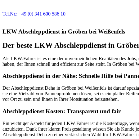
Egal ob Motor oder Bremsen - unsere langjährige Erfahrung und moder
Erstausrüster-Qualität.
Tel.Nr.: +49 (0) 341 600 586 10
LKW Abschleppdienst in Gröben bei Weißenfels
Der beste LKW Abschleppdienst in Gröben 
Als LKW-Fahrer ist es eine der unvermeidlichen Realitäten des Jobs, 
haben, der Ihnen schnell und effizient zur Seite steht. In Gröben b
Abschleppdienst in der Nähe: Schnelle Hilfe bei Pann
Der Abschleppdienst Deha in Gröben bei Weißenfels ist darauf spezial
sie eine Vielzahl von Pannenproblemen lösen, sei es ein platter Reif
vor Ort zu sein und Ihnen in Ihrer Notsituation beizustehen.
Abschleppdienst Kosten: Transparent und fair
Ein wichtiger Aspekt für jeden LKW-Fahrer ist die Kostenfrage, wenn
anzubieten. Dank ihrer klaren Preisgestaltung wissen Sie als Kunde
Abschleppdienst Deha zu einer verlässlichen Wahl für LKW-Fahrer i