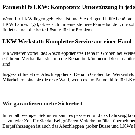
Pannenhilfe LKW: Kompetente Unterstützung in jeder
Wenn Ihr LKW liegen geblieben ist und Sie dringend Hilfe benötigen,
LKW-Fahrer. Egal, ob es sich um eine kleinere Panne handelt, die so
findet schnell die beste Lösung für Ihr Problem.
LKW Werkstatt: Kompletter Service aus einer Hand
Ein weiterer Vorteil des Abschleppdienstes Deha in Gröben bei Weiße
erfahrene Mechaniker sich um die Reparatur kümmern. Dieser nahtlos
sind.
Insgesamt bietet der Abschleppdienst Deha in Gröben bei Weißenfels 
Mitarbeitern sind sie die erste Wahl, wenn es um Pannenhilfe für LKW
Unser Abschleppdienst kann viel!
Wir garantieren mehr Sicherheit
Innerhalb weniger Sekunden kann es passieren und das Fahrzeug kom
ist zu jeder Zeit für Sie da. Bei größeren Verkehrsunfällen überneh
Bergefahrzeugen ist auch das Abschleppen großer Busse und LKWs k