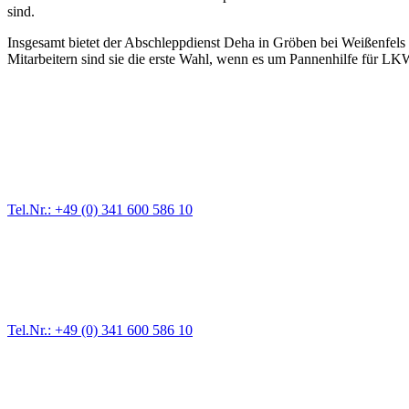
sind.
Insgesamt bietet der Abschleppdienst Deha in Gröben bei Weißenfels 
Mitarbeitern sind sie die erste Wahl, wenn es um Pannenhilfe für LKW
Abschlepp- und Bergungsdienst
Für jede Gewichtsklasse steht das passende Einsatzfahrzeug bereit,
Tel.Nr.: +49 (0) 341 600 586 10
Pannendienst für LKW + PKW
Ein Reifen ist platt, der Wagen springt nicht an – Pannen gibt es im
Tel.Nr.: +49 (0) 341 600 586 10
Werkstatt für LKW + PKW