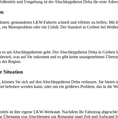
ei Weißenfels und Umgebung ist der Abschleppdienst Deha die erste Adr
en
isiert, gestrandeten LKW-Fahrern schnell und effektiv zu helfen. Mit 
en, ein Motorproblem oder ein Unfall. Der Standort in Gröben bei Weiß
 es um Abschleppdienste geht. Der Abschleppdienst Deha in Gröben bei
 jederzeit, was auf Sie zukommt und es gibt keine unangenehmen Über
n der Region.
 Situation
 können Sie sich auf den Abschleppdienst Deha verlassen. Sie bieten 
fort behoben werden kann, oder um ein größeres Problem, das in die W
nfels ist ihre eigene LKW-Werkstatt. Nachdem Ihr Fahrzeug abgeschlep
e Übergang von Abschleppen zur Reparatur spart Zeit und Aufwand für 