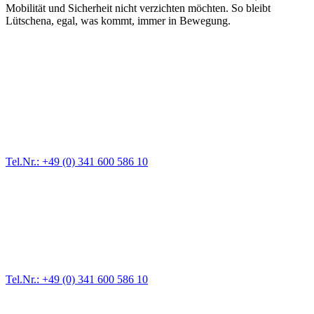
Mobilität und Sicherheit nicht verzichten möchten. So bleibt
Lütschena, egal, was kommt, immer in Bewegung.
Abschlepp- und Bergungsdienst
Für jede Gewichtsklasse steht das passende Einsatzfahrzeug bereit,
vom Kleinkraftrad über PKW bis zu LKW und Reisebussen. Auch
Zufahrten und Parkhäuser sind für uns kein Problem.
Tel.Nr.: +49 (0) 341 600 586 10
Pannendienst für LKW + PKW
Ein Reifen ist platt, der Wagen springt nicht an – Pannen gibt es
immer wieder. Kleine Pannen beheben wir gleich vor Ort und
größere Reparaturen übernehmen wir in unserer Werkstatt.
Tel.Nr.: +49 (0) 341 600 586 10