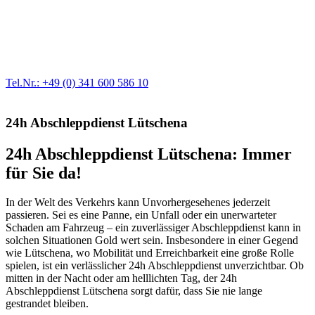
Werkstatt für LKW + PKW
Egal ob Motor oder Bremsen - unsere langjährige Erfahrung und
modernste Prüftechnik machen uns zu Experten in allen Bereichen
der Fahrzeugmechanik. Selbstverständlich erhalten Sie jedes
Ersatzteil in Erstausrüster-Qualität.
Tel.Nr.: +49 (0) 341 600 586 10
24h Abschleppdienst Lütschena
24h Abschleppdienst Lütschena: Immer
für Sie da!
In der Welt des Verkehrs kann Unvorhergesehenes jederzeit
passieren. Sei es eine Panne, ein Unfall oder ein unerwarteter
Schaden am Fahrzeug – ein zuverlässiger Abschleppdienst kann in
solchen Situationen Gold wert sein. Insbesondere in einer Gegend
wie Lütschena, wo Mobilität und Erreichbarkeit eine große Rolle
spielen, ist ein verlässlicher 24h Abschleppdienst unverzichtbar. Ob
mitten in der Nacht oder am helllichten Tag, der 24h
Abschleppdienst Lütschena sorgt dafür, dass Sie nie lange
gestrandet bleiben.