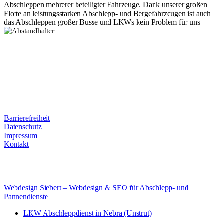
Abschleppen mehrerer beteiligter Fahrzeuge. Dank unserer großen
Flotte an leistungsstarken Abschlepp- und Bergefahrzeugen ist auch
das Abschleppen großer Busse und LKWs kein Problem für uns.
Postanschrift
Ernst-Thälmann-Str. 61
06679 Hohenmölsen
Kontaktdaten
Tel. Nr.: +49 (0) 341 600 586 10
Mobile: +49 (0) 170 415 73 72
Rechtliches
Barrierefreiheit
Datenschutz
Impressum
Kontakt
Internet
E-Mail: deha-bergedienst@gmx.de
Internet: www.autoservice-deha.de
Webdesign Siebert – Webdesign & SEO für Abschlepp- und
Pannendienste
LKW Abschleppdienst in Nebra (Unstrut)