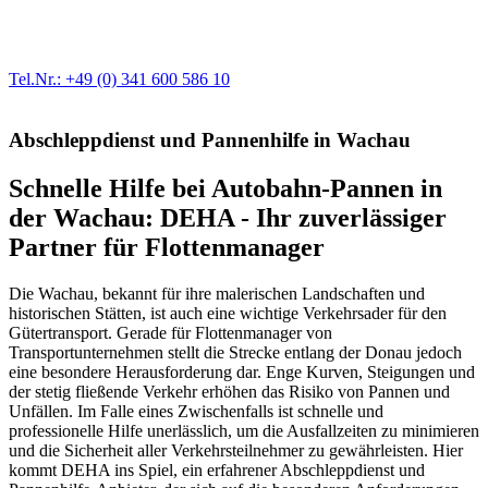
Egal ob Motor oder Bremsen - unsere langjährige Erfahrung und
modernste Prüftechnik machen uns zu Experten in allen Bereichen
der Fahrzeugmechanik. Selbstverständlich erhalten Sie jedes
Ersatzteil in Erstausrüster-Qualität.
Tel.Nr.: +49 (0) 341 600 586 10
Abschleppdienst und Pannenhilfe in Wachau
Schnelle Hilfe bei Autobahn-Pannen in
der Wachau: DEHA - Ihr zuverlässiger
Partner für Flottenmanager
Die Wachau, bekannt für ihre malerischen Landschaften und
historischen Stätten, ist auch eine wichtige Verkehrsader für den
Gütertransport. Gerade für Flottenmanager von
Transportunternehmen stellt die Strecke entlang der Donau jedoch
eine besondere Herausforderung dar. Enge Kurven, Steigungen und
der stetig fließende Verkehr erhöhen das Risiko von Pannen und
Unfällen. Im Falle eines Zwischenfalls ist schnelle und
professionelle Hilfe unerlässlich, um die Ausfallzeiten zu minimieren
und die Sicherheit aller Verkehrsteilnehmer zu gewährleisten. Hier
kommt DEHA ins Spiel, ein erfahrener Abschleppdienst und