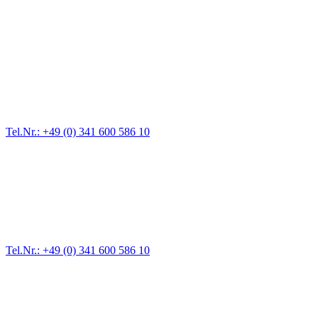
Abschlepp- und Bergungsdienst
Für jede Gewichtsklasse steht das passende Einsatzfahrzeug bereit,
vom Kleinkraftrad über PKW bis zu LKW und Reisebussen. Auch
Zufahrten und Parkhäuser sind für uns kein Problem.
Tel.Nr.: +49 (0) 341 600 586 10
Pannendienst für LKW + PKW
Ein Reifen ist platt, der Wagen springt nicht an – Pannen gibt es
immer wieder. Kleine Pannen beheben wir gleich vor Ort und
größere Reparaturen übernehmen wir in unserer Werkstatt.
Tel.Nr.: +49 (0) 341 600 586 10
Werkstatt für LKW + PKW