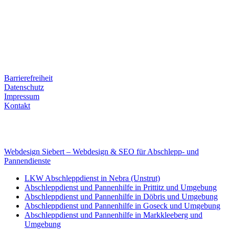
Ernst-Thälmann-Str. 61
06679 Hohenmölsen
Kontaktdaten
Tel. Nr.: +49 (0) 341 600 586 10
Mobile: +49 (0) 170 415 73 72
Rechtliches
Barrierefreiheit
Datenschutz
Impressum
Kontakt
Internet
E-Mail: deha-bergedienst@gmx.de
Internet: www.autoservice-deha.de
Webdesign Siebert – Webdesign & SEO für Abschlepp- und
Pannendienste
LKW Abschleppdienst in Nebra (Unstrut)
Abschleppdienst und Pannenhilfe in Prittitz und Umgebung
Abschleppdienst und Pannenhilfe in Döbris und Umgebung
Abschleppdienst und Pannenhilfe in Goseck und Umgebung
Abschleppdienst und Pannenhilfe in Markkleeberg und
Umgebung