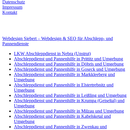
Datenschutz
Impressum
Kontakt
Internet
E-Mail: deha-bergedienst@gmx.de
Internet: www.autoservice-deha.de
Webdesign Siebert – Webdesign & SEO für Abschlepp- und
Pannendienste
LKW Abschleppdienst in Nebra (Unstrut)
Abschleppdienst und Pannenhilfe in Prittitz und Umgebung
Abschleppdienst und Pannenhilfe in Döbris und Umgebung
Abschleppdienst und Pannenhilfe in Goseck und Umgebung
Abschleppdienst und Pannenhilfe in Markkleeberg und
Umgebung
Abschleppdienst und Pannenhilfe in Elstertrebnitz und
Umgebung
Abschleppdienst und Pannenhilfe in Leißling und Umgebung
Abschleppdienst und Pannenhilfe in Krumpa (Geiseltal) und
Umgebung
Abschleppdienst und Pannenhilfe in Milzau und Umgebung
Abschleppdienst und Pannenhilfe in Kabelsketal und
Umgebung
Abschleppdienst und Pannenhilfe in Zwenkau und