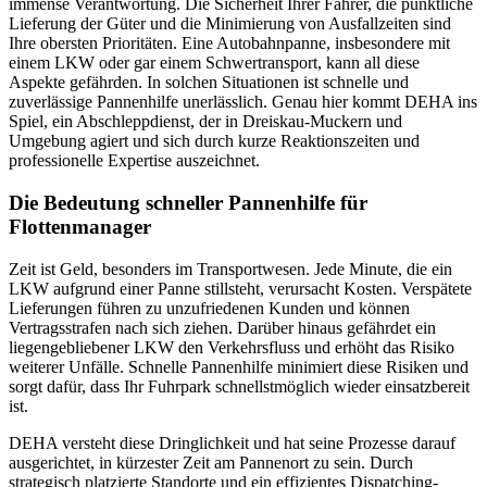
immense Verantwortung. Die Sicherheit Ihrer Fahrer, die pünktliche
Lieferung der Güter und die Minimierung von Ausfallzeiten sind
Ihre obersten Prioritäten. Eine Autobahnpanne, insbesondere mit
einem LKW oder gar einem Schwertransport, kann all diese
Aspekte gefährden. In solchen Situationen ist schnelle und
zuverlässige Pannenhilfe unerlässlich. Genau hier kommt DEHA ins
Spiel, ein Abschleppdienst, der in Dreiskau-Muckern und
Umgebung agiert und sich durch kurze Reaktionszeiten und
professionelle Expertise auszeichnet.
Die Bedeutung schneller Pannenhilfe für
Flottenmanager
Zeit ist Geld, besonders im Transportwesen. Jede Minute, die ein
LKW aufgrund einer Panne stillsteht, verursacht Kosten. Verspätete
Lieferungen führen zu unzufriedenen Kunden und können
Vertragsstrafen nach sich ziehen. Darüber hinaus gefährdet ein
liegengebliebener LKW den Verkehrsfluss und erhöht das Risiko
weiterer Unfälle. Schnelle Pannenhilfe minimiert diese Risiken und
sorgt dafür, dass Ihr Fuhrpark schnellstmöglich wieder einsatzbereit
ist.
DEHA versteht diese Dringlichkeit und hat seine Prozesse darauf
ausgerichtet, in kürzester Zeit am Pannenort zu sein. Durch
strategisch platzierte Standorte und ein effizientes Dispatching-