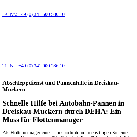
größere Reparaturen übernehmen wir in unserer Werkstatt.
Tel.Nr.: +49 (0) 341 600 586 10
Werkstatt für LKW + PKW
Egal ob Motor oder Bremsen - unsere langjährige Erfahrung und
modernste Prüftechnik machen uns zu Experten in allen Bereichen
der Fahrzeugmechanik. Selbstverständlich erhalten Sie jedes
Ersatzteil in Erstausrüster-Qualität.
Tel.Nr.: +49 (0) 341 600 586 10
Abschleppdienst und Pannenhilfe in Dreiskau-
Muckern
Schnelle Hilfe bei Autobahn-Pannen in
Dreiskau-Muckern durch DEHA: Ein
Muss für Flottenmanager
Als Flottenmanager eines Transportunternehmens tragen Sie eine