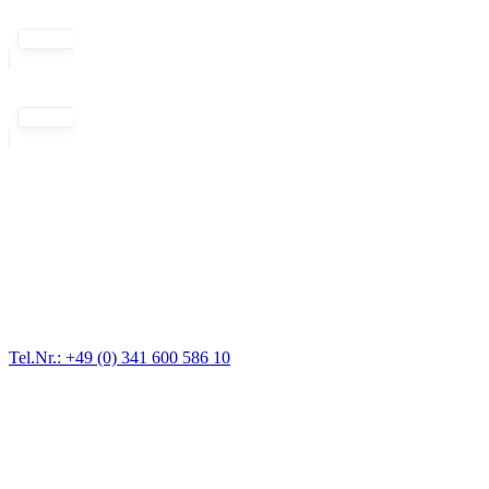
Abschlepp- und Bergungsdienst
Für jede Gewichtsklasse steht das passende Einsatzfahrzeug bereit,
vom Kleinkraftrad über PKW bis zu LKW und Reisebussen. Auch
Zufahrten und Parkhäuser sind für uns kein Problem.
Tel.Nr.: +49 (0) 341 600 586 10
Pannendienst für LKW + PKW
Ein Reifen ist platt, der Wagen springt nicht an – Pannen gibt es
immer wieder. Kleine Pannen beheben wir gleich vor Ort und