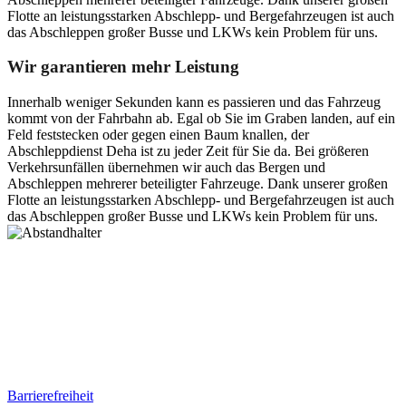
Flotte an leistungsstarken Abschlepp- und Bergefahrzeugen ist auch
das Abschleppen großer Busse und LKWs kein Problem für uns.
Wir garantieren mehr Leistung
Innerhalb weniger Sekunden kann es passieren und das Fahrzeug
kommt von der Fahrbahn ab. Egal ob Sie im Graben landen, auf ein
Feld feststecken oder gegen einen Baum knallen, der
Abschleppdienst Deha ist zu jeder Zeit für Sie da. Bei größeren
Verkehrsunfällen übernehmen wir auch das Bergen und
Abschleppen mehrerer beteiligter Fahrzeuge. Dank unserer großen
Flotte an leistungsstarken Abschlepp- und Bergefahrzeugen ist auch
das Abschleppen großer Busse und LKWs kein Problem für uns.
Postanschrift
Ernst-Thälmann-Str. 61
06679 Hohenmölsen
Kontaktdaten
Tel. Nr.: +49 (0) 341 600 586 10
Mobile: +49 (0) 170 415 73 72
Rechtliches
Barrierefreiheit