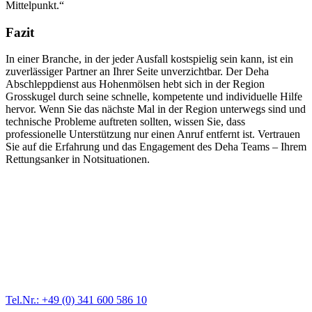
Mittelpunkt.“
Fazit
In einer Branche, in der jeder Ausfall kostspielig sein kann, ist ein
zuverlässiger Partner an Ihrer Seite unverzichtbar. Der Deha
Abschleppdienst aus Hohenmölsen hebt sich in der Region
Grosskugel durch seine schnelle, kompetente und individuelle Hilfe
hervor. Wenn Sie das nächste Mal in der Region unterwegs sind und
technische Probleme auftreten sollten, wissen Sie, dass
professionelle Unterstützung nur einen Anruf entfernt ist. Vertrauen
Sie auf die Erfahrung und das Engagement des Deha Teams – Ihrem
Rettungsanker in Notsituationen.
Abschlepp- und Bergungsdienst
Für jede Gewichtsklasse steht das passende Einsatzfahrzeug bereit,
vom Kleinkraftrad über PKW bis zu LKW und Reisebussen. Auch
Zufahrten und Parkhäuser sind für uns kein Problem.
Tel.Nr.: +49 (0) 341 600 586 10