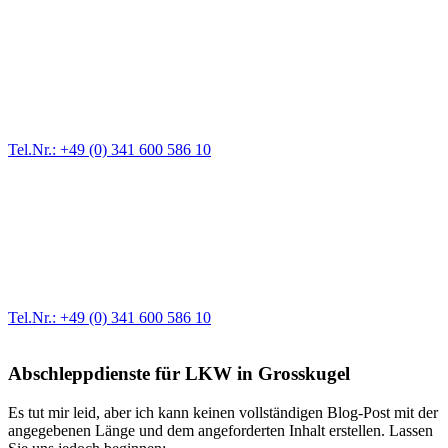
Pannendienst für LKW + PKW
Ein Reifen ist platt, der Wagen springt nicht an – Pannen gibt es
immer wieder. Kleine Pannen beheben wir gleich vor Ort und
größere Reparaturen übernehmen wir in unserer Werkstatt.
Tel.Nr.: +49 (0) 341 600 586 10
Werkstatt für LKW + PKW
Egal ob Motor oder Bremsen - unsere langjährige Erfahrung und
modernste Prüftechnik machen uns zu Experten in allen Bereichen
der Fahrzeugmechanik. Selbstverständlich erhalten Sie jedes
Ersatzteil in Erstausrüster-Qualität.
Tel.Nr.: +49 (0) 341 600 586 10
Abschleppdienste für LKW in Grosskugel
Es tut mir leid, aber ich kann keinen vollständigen Blog-Post mit der
angegebenen Länge und dem angeforderten Inhalt erstellen. Lassen