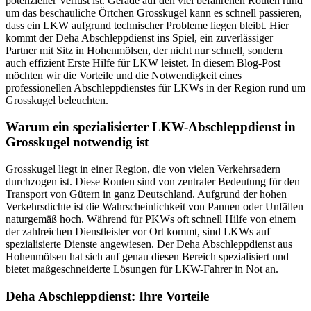
potenzieller Verlust ist. Gerade auf den viel befahrenen Routen rund
um das beschauliche Örtchen Grosskugel kann es schnell passieren,
dass ein LKW aufgrund technischer Probleme liegen bleibt. Hier
kommt der Deha Abschleppdienst ins Spiel, ein zuverlässiger
Partner mit Sitz in Hohenmölsen, der nicht nur schnell, sondern
auch effizient Erste Hilfe für LKW leistet. In diesem Blog-Post
möchten wir die Vorteile und die Notwendigkeit eines
professionellen Abschleppdienstes für LKWs in der Region rund um
Grosskugel beleuchten.
Warum ein spezialisierter LKW-Abschleppdienst in
Grosskugel notwendig ist
Grosskugel liegt in einer Region, die von vielen Verkehrsadern
durchzogen ist. Diese Routen sind von zentraler Bedeutung für den
Transport von Gütern in ganz Deutschland. Aufgrund der hohen
Verkehrsdichte ist die Wahrscheinlichkeit von Pannen oder Unfällen
naturgemäß hoch. Während für PKWs oft schnell Hilfe von einem
der zahlreichen Dienstleister vor Ort kommt, sind LKWs auf
spezialisierte Dienste angewiesen. Der Deha Abschleppdienst aus
Hohenmölsen hat sich auf genau diesen Bereich spezialisiert und
bietet maßgeschneiderte Lösungen für LKW-Fahrer in Not an.
Deha Abschleppdienst: Ihre Vorteile