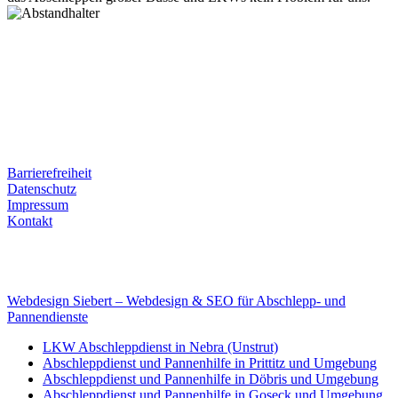
Postanschrift
Ernst-Thälmann-Str. 61
06679 Hohenmölsen
Kontaktdaten
Tel. Nr.: +49 (0) 341 600 586 10
Mobile: +49 (0) 170 415 73 72
Rechtliches
Barrierefreiheit
Datenschutz
Impressum
Kontakt
Internet
E-Mail: deha-bergedienst@gmx.de
Internet: www.autoservice-deha.de
Webdesign Siebert – Webdesign & SEO für Abschlepp- und
Pannendienste
LKW Abschleppdienst in Nebra (Unstrut)
Abschleppdienst und Pannenhilfe in Prittitz und Umgebung
Abschleppdienst und Pannenhilfe in Döbris und Umgebung
Abschleppdienst und Pannenhilfe in Goseck und Umgebung