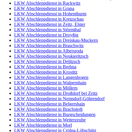
LKW Abschleppdienst in Rackwitz
LKW Abschleppdienst in Grana
LKW Abschleppdienst in Hohenthurm
LKW Abschleppdienst in Kretzschau
LKW Abschleppdienst in Zeitz, Elster
LKW Abschleppdienst in Störmthal
LKW Abschleppdienst in Droyßig
LKW Abschleppdienst in Dreiskau-Muckern
LKW Abschleppdienst in Braschwitz
LKW Abschleppdienst in Albersroda
LKW Abschleppdienst in Neukieritzsch
LKW Abschleppdienst in Delitzsch
LKW Abschleppdienst in Brehna
LKW Abschleppdienst in Krostitz
LKW Abschleppdienst in Langenbogen
LKW Abschleppdienst in Walpernhain
LKW Abschleppdienst in Möllern
LKW Abschleppdienst in Droßdorf bei Zeitz
LKW Abschleppdienst in Nemsdorf-Göhrendorf
LKW Abschleppdienst in Belgershain
LKW Abschleppdienst in Brachstedt
LKW Abschleppdienst in Burgscheidungen
LKW Abschleppdienst in Wetterzeube
LKW Abschleppdienst in Morl
LKW Abschleppdienst in Crölpa-Löbschütz