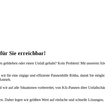
nste Prüftechnik machen uns zu Experten in allen Bereichen der Fahrze
für Sie erreichbar!
egen geblieben oder einen Unfall gehabt? Kein Problem! Mit unserem Ab
 für eine zügige und effiziente Pannenhilfe Rötha, damit Sie möglichst
Antrieb.
 wir auf alle Situationen vorbereitet, von Kfz-Pannen über Unfallschä
nen. Daher legen wir größten Wert auf einfache und schnelle Lösungen