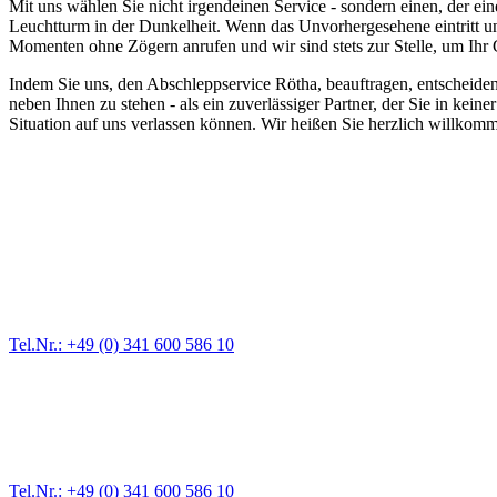
Mit uns wählen Sie nicht irgendeinen Service - sondern einen, der ein
Leuchtturm in der Dunkelheit. Wenn das Unvorhergesehene eintritt un
Momenten ohne Zögern anrufen und wir sind stets zur Stelle, um Ihr
Indem Sie uns, den Abschleppservice Rötha, beauftragen, entscheiden S
neben Ihnen zu stehen - als ein zuverlässiger Partner, der Sie in keine
Situation auf uns verlassen können. Wir heißen Sie herzlich willkomm
Abschlepp- und Bergungsdienst
Für jede Gewichtsklasse steht das passende Einsatzfahrzeug bereit,
Tel.Nr.: +49 (0) 341 600 586 10
Pannendienst für LKW + PKW
Ein Reifen ist platt, der Wagen springt nicht an – Pannen gibt es im
Tel.Nr.: +49 (0) 341 600 586 10