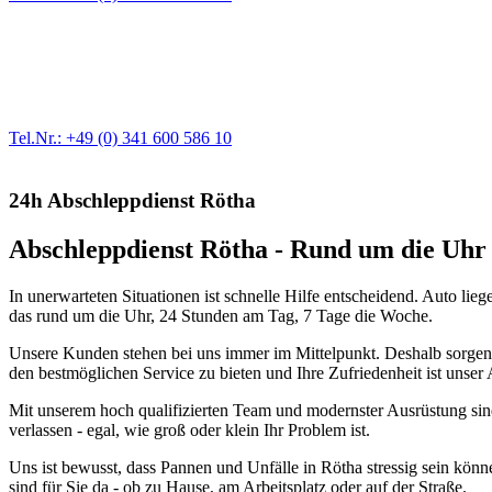
Werkstatt für LKW + PKW
Egal ob Motor oder Bremsen - unsere langjährige Erfahrung und moder
Erstausrüster-Qualität.
Tel.Nr.: +49 (0) 341 600 586 10
24h Abschleppdienst Rötha
Abschleppdienst Rötha - Rund um die Uhr 
In unerwarteten Situationen ist schnelle Hilfe entscheidend. Auto li
das rund um die Uhr, 24 Stunden am Tag, 7 Tage die Woche.
Unsere Kunden stehen bei uns immer im Mittelpunkt. Deshalb sorgen wir
den bestmöglichen Service zu bieten und Ihre Zufriedenheit ist unser 
Mit unserem hoch qualifizierten Team und modernster Ausrüstung sind
verlassen - egal, wie groß oder klein Ihr Problem ist.
Uns ist bewusst, dass Pannen und Unfälle in Rötha stressig sein kön
sind für Sie da - ob zu Hause, am Arbeitsplatz oder auf der Straße.