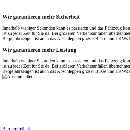
Unser Abschleppdienst kann viel!
Wir garantieren mehr Sicherheit
Innerhalb weniger Sekunden kann es passieren und das Fahrzeug kom
ist zu jeder Zeit für Sie da. Bei größeren Verkehrsunfällen überneh
Bergefahrzeugen ist auch das Abschleppen großer Busse und LKWs k
Wir garantieren mehr Leistung
Innerhalb weniger Sekunden kann es passieren und das Fahrzeug kom
ist zu jeder Zeit für Sie da. Bei größeren Verkehrsunfällen überneh
Bergefahrzeugen ist auch das Abschleppen großer Busse und LKWs k
Postanschrift
Ernst-Thälmann-Str. 61
06679 Hohenmölsen
Kontaktdaten
Tel. Nr.: +49 (0) 341 600 586 10
Mobile: +49 (0) 170 415 73 72
Rechtliches
Barrierefreiheit