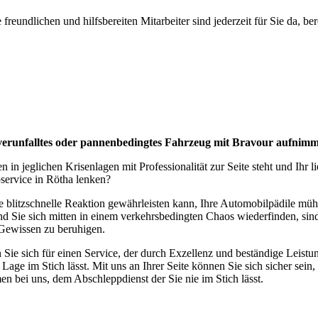
eundlichen und hilfsbereiten Mitarbeiter sind jederzeit für Sie da, be
 verunfalltes oder pannenbedingtes Fahrzeug mit Bravour aufnimm
n in jeglichen Krisenlagen mit Professionalität zur Seite steht und Ih
service in Rötha lenken?
e blitzschnelle Reaktion gewährleisten kann, Ihre Automobilpädile mühe
d Sie sich mitten in einem verkehrsbedingten Chaos wiederfinden, sind
 Gewissen zu beruhigen.
ie sich für einen Service, der durch Exzellenz und beständige Leistunge
r Lage im Stich lässt. Mit uns an Ihrer Seite können Sie sich sicher sei
en bei uns, dem Abschleppdienst der Sie nie im Stich lässt.