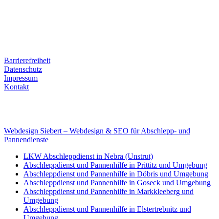
06679 Hohenmölsen
Kontaktdaten
Tel. Nr.: +49 (0) 341 600 586 10
Mobile: +49 (0) 170 415 73 72
Rechtliches
Barrierefreiheit
Datenschutz
Impressum
Kontakt
Internet
E-Mail: deha-bergedienst@gmx.de
Internet: www.autoservice-deha.de
Webdesign Siebert – Webdesign & SEO für Abschlepp- und
Pannendienste
LKW Abschleppdienst in Nebra (Unstrut)
Abschleppdienst und Pannenhilfe in Prittitz und Umgebung
Abschleppdienst und Pannenhilfe in Döbris und Umgebung
Abschleppdienst und Pannenhilfe in Goseck und Umgebung
Abschleppdienst und Pannenhilfe in Markkleeberg und
Umgebung
Abschleppdienst und Pannenhilfe in Elstertrebnitz und
Umgebung