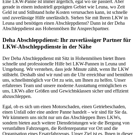
Eine LKW-Panne ist immer ärgerlich, egal wo sie passiert. Aber
gerade in einem industriell geprägten Gebiet wie Leuna, wo Zeit
Geld ist und Stillstand hohe Kosten verursachen kann, ist schnelle
und zuverlässige Hilfe unerlässlich. Stehen Sie mit Ihrem LKW in
Leuna und benötigen einen Abschleppdienst? Dann ist der Deha
Abschleppdienst aus Hohenmölsen Ihr Ansprechpartner.
Deha Abschleppdienst: Ihr zuverlässiger Partner für
LKW-Abschleppdienste in der Nähe
Der Deha Abschleppdienst mit Sitz in Hohenmölsen bietet Ihnen
schnelle und professionelle Hilfe bei LKW-Pannen in Leuna und
Umgebung. Wir verstehen, dass jede Minute zählt, wenn Ihr LKW
stillsteht. Deshalb sind wir rund um die Uhr erreichbar und bemühen
uns, schnellstmöglich vor Ort zu sein, um Ihnen zu helfen. Unser
erfahrenes Team und unsere moderne Ausstattung ermöglichen es
uns, LKWs aller Größen und Gewichtsklassen sicher und effizient
abzuschleppen.
Egal, ob es sich um einen Motorschaden, einen Getriebeschaden,
einen Unfall oder eine andere Panne handelt – wir sind für Sie da.
Wir kümmern uns nicht nur um das Abschleppen Ihres LKWs,
sondern bieten auch weitere Dienstleistungen wie die Bergung von
verunfallten Fahrzeugen, die Reifenreparatur vor Ort und die
Organisation eines Ersatzfahrzeugs. Unser Ziel ist es, Ihnen in dieser