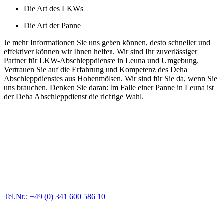
Die Art des LKWs
Die Art der Panne
Je mehr Informationen Sie uns geben können, desto schneller und
effektiver können wir Ihnen helfen. Wir sind Ihr zuverlässiger
Partner für LKW-Abschleppdienste in Leuna und Umgebung.
Vertrauen Sie auf die Erfahrung und Kompetenz des Deha
Abschleppdienstes aus Hohenmölsen. Wir sind für Sie da, wenn Sie
uns brauchen. Denken Sie daran: Im Falle einer Panne in Leuna ist
der Deha Abschleppdienst die richtige Wahl.
Abschlepp- und Bergungsdienst
Für jede Gewichtsklasse steht das passende Einsatzfahrzeug bereit,
vom Kleinkraftrad über PKW bis zu LKW und Reisebussen. Auch
Zufahrten und Parkhäuser sind für uns kein Problem.
Tel.Nr.: +49 (0) 341 600 586 10