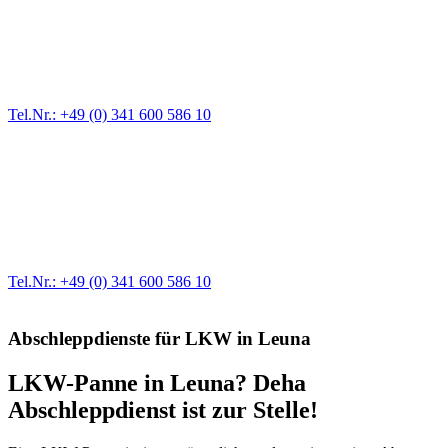
Pannendienst für LKW + PKW
Ein Reifen ist platt, der Wagen springt nicht an – Pannen gibt es
immer wieder. Kleine Pannen beheben wir gleich vor Ort und
größere Reparaturen übernehmen wir in unserer Werkstatt.
Tel.Nr.: +49 (0) 341 600 586 10
Werkstatt für LKW + PKW
Egal ob Motor oder Bremsen - unsere langjährige Erfahrung und
modernste Prüftechnik machen uns zu Experten in allen Bereichen
der Fahrzeugmechanik. Selbstverständlich erhalten Sie jedes
Ersatzteil in Erstausrüster-Qualität.
Tel.Nr.: +49 (0) 341 600 586 10
Abschleppdienste für LKW in Leuna
LKW-Panne in Leuna? Deha
Abschleppdienst ist zur Stelle!