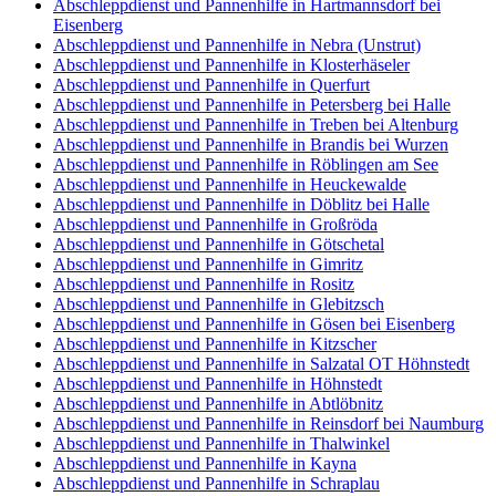
Abschleppdienst und Pannenhilfe in Hartmannsdorf bei
Eisenberg
Abschleppdienst und Pannenhilfe in Nebra (Unstrut)
Abschleppdienst und Pannenhilfe in Klosterhäseler
Abschleppdienst und Pannenhilfe in Querfurt
Abschleppdienst und Pannenhilfe in Petersberg bei Halle
Abschleppdienst und Pannenhilfe in Treben bei Altenburg
Abschleppdienst und Pannenhilfe in Brandis bei Wurzen
Abschleppdienst und Pannenhilfe in Röblingen am See
Abschleppdienst und Pannenhilfe in Heuckewalde
Abschleppdienst und Pannenhilfe in Döblitz bei Halle
Abschleppdienst und Pannenhilfe in Großröda
Abschleppdienst und Pannenhilfe in Götschetal
Abschleppdienst und Pannenhilfe in Gimritz
Abschleppdienst und Pannenhilfe in Rositz
Abschleppdienst und Pannenhilfe in Glebitzsch
Abschleppdienst und Pannenhilfe in Gösen bei Eisenberg
Abschleppdienst und Pannenhilfe in Kitzscher
Abschleppdienst und Pannenhilfe in Salzatal OT Höhnstedt
Abschleppdienst und Pannenhilfe in Höhnstedt
Abschleppdienst und Pannenhilfe in Abtlöbnitz
Abschleppdienst und Pannenhilfe in Reinsdorf bei Naumburg
Abschleppdienst und Pannenhilfe in Thalwinkel
Abschleppdienst und Pannenhilfe in Kayna
Abschleppdienst und Pannenhilfe in Schraplau