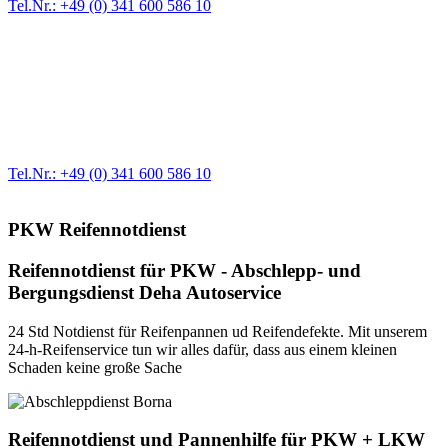
Tel.Nr.: +49 (0) 341 600 586 10
Werkstatt für LKW + PKW
Egal ob Motor oder Bremsen - unsere langjährige Erfahrung und
modernste Prüftechnik machen uns zu Experten in allen Bereichen
der Fahrzeugmechanik. Selbstverständlich erhalten Sie jedes
Ersatzteil in Erstausrüster-Qualität.
Tel.Nr.: +49 (0) 341 600 586 10
PKW Reifennotdienst
Reifennotdienst für PKW - Abschlepp- und
Bergungsdienst Deha Autoservice
24 Std Notdienst für Reifenpannen ud Reifendefekte. Mit unserem
24-h-
Reifenservice tun wir alles dafür, dass aus einem kleinen
Schaden keine große Sache
Reifennotdienst und Pannenhilfe für PKW + LKW