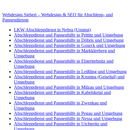
E-Mail: deha-bergedienst@gmx.de
Internet: www.autoservice-deha.de
Webdesign Siebert – Webdesign & SEO für Abschlepp- und
Pannendienste
LKW Abschleppdienst in Nebra (Unstrut)
Abschleppdienst und Pannenhilfe in Prittitz und Umgebung
Abschleppdienst und Pannenhilfe in Döbris und Umgebung
Abschleppdienst und Pannenhilfe in Goseck und Umgebung
Abschleppdienst und Pannenhilfe in Markkleeberg und
Umgebung
Abschleppdienst und Pannenhilfe in Elstertrebnitz und
Umgebung
Abschleppdienst und Pannenhilfe in Leißling und Umgebung
Abschleppdienst und Pannenhilfe in Krumpa (Geiseltal) und
Umgebung
Abschleppdienst und Pannenhilfe in Milzau und Umgebung
Abschleppdienst und Pannenhilfe in Kabelsketal und
Umgebung
Abschleppdienst und Pannenhilfe in Zwenkau und
Umgebung
Abschleppdienst und Pannenhilfe in Pegau und Umgebung
Abschleppdienst und Pannenhilfe in Nessa und Umgebung
Abschleppdienst und Pannenhilfe in Uichteritz und
Umgebung