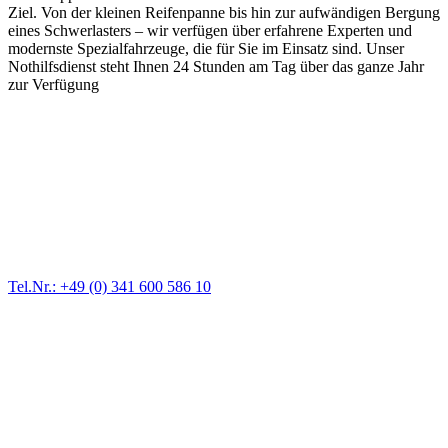
Ziel. Von der kleinen Reifenpanne bis hin zur aufwändigen Bergung
eines Schwerlasters – wir verfügen über erfahrene Experten und
modernste Spezialfahrzeuge, die für Sie im Einsatz sind. Unser
Nothilfsdienst steht Ihnen 24 Stunden am Tag über das ganze Jahr
zur Verfügung
Abschlepp- und Bergungsdienst
Für jede Gewichtsklasse steht das passende Einsatzfahrzeug bereit,
vom Kleinkraftrad über PKW bis zu LKW und Reisebussen. Auch
Zufahrten und Parkhäuser sind für uns kein Problem.
Tel.Nr.: +49 (0) 341 600 586 10
Pannendienst für LKW + PKW
Ein Reifen ist platt, der Wagen springt nicht an – Pannen gibt es
immer wieder. Kleine Pannen beheben wir gleich vor Ort und
größere Reparaturen übernehmen wir in unserer Werkstatt.