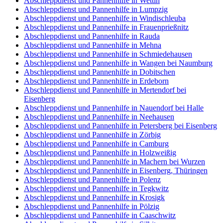
Abschleppdienst und Pannenhilfe in Wettin
Abschleppdienst und Pannenhilfe in Lumpzig
Abschleppdienst und Pannenhilfe in Windischleuba
Abschleppdienst und Pannenhilfe in Frauenprießnitz
Abschleppdienst und Pannenhilfe in Rauda
Abschleppdienst und Pannenhilfe in Mehna
Abschleppdienst und Pannenhilfe in Schmiedehausen
Abschleppdienst und Pannenhilfe in Wangen bei Naumburg
Abschleppdienst und Pannenhilfe in Dobitschen
Abschleppdienst und Pannenhilfe in Erdeborn
Abschleppdienst und Pannenhilfe in Mertendorf bei
Eisenberg
Abschleppdienst und Pannenhilfe in Nauendorf bei Halle
Abschleppdienst und Pannenhilfe in Neehausen
Abschleppdienst und Pannenhilfe in Petersberg bei Eisenberg
Abschleppdienst und Pannenhilfe in Zörbig
Abschleppdienst und Pannenhilfe in Camburg
Abschleppdienst und Pannenhilfe in Holzweißig
Abschleppdienst und Pannenhilfe in Machern bei Wurzen
Abschleppdienst und Pannenhilfe in Eisenberg, Thüringen
Abschleppdienst und Pannenhilfe in Polenz
Abschleppdienst und Pannenhilfe in Tegkwitz
Abschleppdienst und Pannenhilfe in Krosigk
Abschleppdienst und Pannenhilfe in Pölzig
Abschleppdienst und Pannenhilfe in Caaschwitz