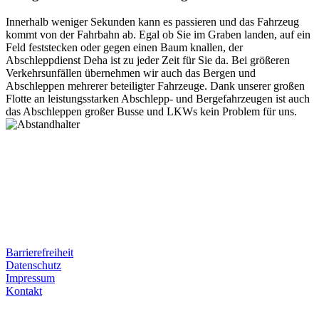
Innerhalb weniger Sekunden kann es passieren und das Fahrzeug
kommt von der Fahrbahn ab. Egal ob Sie im Graben landen, auf ein
Feld feststecken oder gegen einen Baum knallen, der
Abschleppdienst Deha ist zu jeder Zeit für Sie da. Bei größeren
Verkehrsunfällen übernehmen wir auch das Bergen und
Abschleppen mehrerer beteiligter Fahrzeuge. Dank unserer großen
Flotte an leistungsstarken Abschlepp- und Bergefahrzeugen ist auch
das Abschleppen großer Busse und LKWs kein Problem für uns.
Postanschrift
Ernst-Thälmann-Str. 61
06679 Hohenmölsen
Kontaktdaten
Tel. Nr.: +49 (0) 341 600 586 10
Mobile: +49 (0) 170 415 73 72
Rechtliches
Barrierefreiheit
Datenschutz
Impressum
Kontakt
Internet