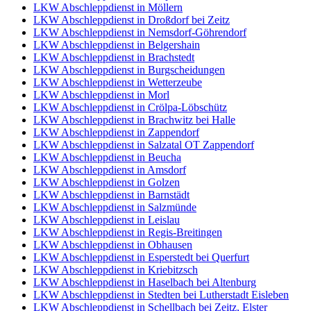
LKW Abschleppdienst in Möllern
LKW Abschleppdienst in Droßdorf bei Zeitz
LKW Abschleppdienst in Nemsdorf-Göhrendorf
LKW Abschleppdienst in Belgershain
LKW Abschleppdienst in Brachstedt
LKW Abschleppdienst in Burgscheidungen
LKW Abschleppdienst in Wetterzeube
LKW Abschleppdienst in Morl
LKW Abschleppdienst in Crölpa-Löbschütz
LKW Abschleppdienst in Brachwitz bei Halle
LKW Abschleppdienst in Zappendorf
LKW Abschleppdienst in Salzatal OT Zappendorf
LKW Abschleppdienst in Beucha
LKW Abschleppdienst in Amsdorf
LKW Abschleppdienst in Golzen
LKW Abschleppdienst in Barnstädt
LKW Abschleppdienst in Salzmünde
LKW Abschleppdienst in Leislau
LKW Abschleppdienst in Regis-Breitingen
LKW Abschleppdienst in Obhausen
LKW Abschleppdienst in Esperstedt bei Querfurt
LKW Abschleppdienst in Kriebitzsch
LKW Abschleppdienst in Haselbach bei Altenburg
LKW Abschleppdienst in Stedten bei Lutherstadt Eisleben
LKW Abschleppdienst in Schellbach bei Zeitz, Elster