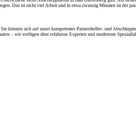
gen. Das ist nicht viel Arbeit und in etwa zwanzig Minuten ist der p
Sie können sich auf unser kompetentes Pannenhelfer- und Abschlepptea
ers – wir verfügen über erfahrene Experten und modernste Spezialfahrz
 vom Kleinkraftrad über PKW bis zu LKW und Reisebussen. Auch Zufahr