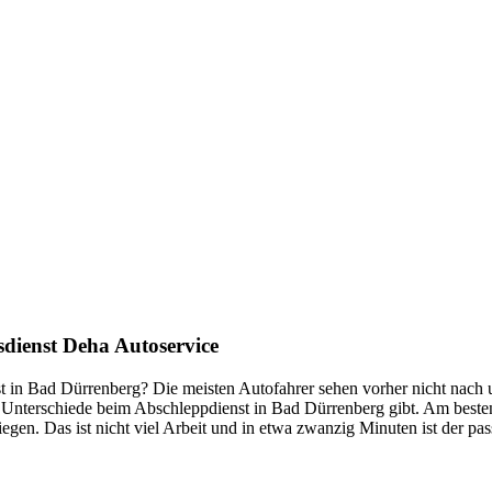
mer wieder. Kleine Pannen beheben wir gleich vor Ort und größere Repa
nste Prüftechnik machen uns zu Experten in allen Bereichen der Fahrze
dienst Deha Autoservice
 in Bad Dürrenberg? Die meisten Autofahrer sehen vorher nicht nach un
iche Unterschiede beim Abschleppdienst in Bad Dürrenberg gibt. Am beste
gen. Das ist nicht viel Arbeit und in etwa zwanzig Minuten ist der p