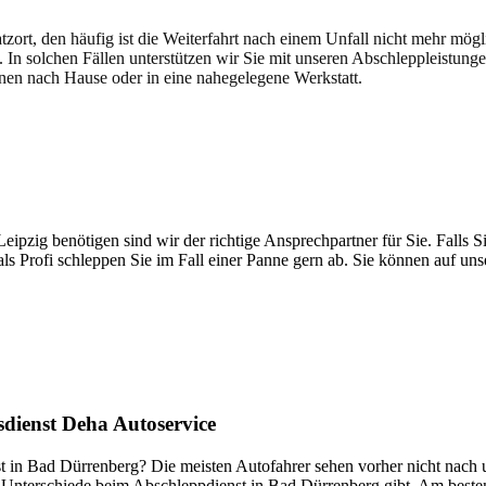
atzort, den häufig ist die Weiterfahrt nach einem Unfall nicht mehr mög
. In solchen Fällen unterstützen wir Sie mit unseren Abschleppleistung
nen nach Hause oder in eine nahegelegene Werkstatt.
t brauchen
pzig benötigen sind wir der richtige Ansprechpartner für Sie. Falls Si
ls Profi schleppen Sie im Fall einer Panne gern ab. Sie können auf un
dienst Deha Autoservice
 in Bad Dürrenberg? Die meisten Autofahrer sehen vorher nicht nach un
iche Unterschiede beim Abschleppdienst in Bad Dürrenberg gibt. Am beste