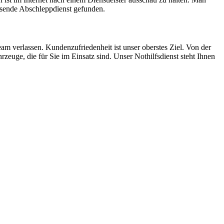
assende Abschleppdienst gefunden.
m verlassen. Kundenzufriedenheit ist unser oberstes Ziel. Von der
euge, die für Sie im Einsatz sind. Unser Nothilfsdienst steht Ihnen
ten und Parkhäuser sind für uns kein Problem.