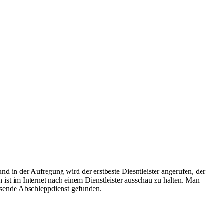
raturen übernehmen wir in unserer Werkstatt.
ugmechanik. Selbstverständlich erhalten Sie jedes Ersatzteil in
d in der Aufregung wird der erstbeste Diesntleister angerufen, der
n ist im Internet nach einem Dienstleister ausschau zu halten. Man
assende Abschleppdienst gefunden.