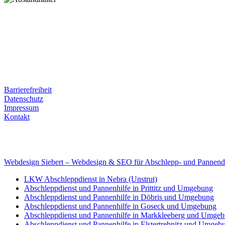
Postanschrift
Ernst-Thälmann-Str. 61
06679 Hohenmölsen
Kontaktdaten
Tel. Nr.: +49 (0) 341 600 586 10
Mobile: +49 (0) 170 415 73 72
Rechtliches
Barrierefreiheit
Datenschutz
Impressum
Kontakt
Internet
E-Mail: deha-bergedienst@gmx.de
Internet: www.autoservice-deha.de
Webdesign Siebert – Webdesign & SEO für Abschlepp- und Pannend
LKW Abschleppdienst in Nebra (Unstrut)
Abschleppdienst und Pannenhilfe in Prittitz und Umgebung
Abschleppdienst und Pannenhilfe in Döbris und Umgebung
Abschleppdienst und Pannenhilfe in Goseck und Umgebung
Abschleppdienst und Pannenhilfe in Markkleeberg und Umge
Abschleppdienst und Pannenhilfe in Elstertrebnitz und Umgeb