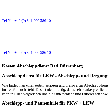
Pannendienst für LKW + PKW
Ein Reifen ist platt, der Wagen springt nicht an – Pannen gibt es im
Tel.Nr.: +49 (0) 341 600 586 10
Werkstatt für LKW + PKW
Egal ob Motor oder Bremsen - unsere langjährige Erfahrung und moder
Erstausrüster-Qualität.
Tel.Nr.: +49 (0) 341 600 586 10
Kosten Abschleppdienst Bad Dürrenberg
Abschleppdienst für LKW - Abschlepp- und Bergungs
Wie findet man einen guten, seriösen und preiswerten Abschleppdienst
im Telefonbuch steht. Das ist nicht richtig, da es sehr starke preisl
kann in Ruhe vergleichen und die Unterschiede und Differenzen abwie
Abschlepp- und Pannenhilfe für PKW + LKW