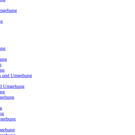
 Umgebung
ng
ung
bung
g
ung
els und Umgebung
und Umgebung
ung
mgebung
g
ng
Umgebung
mgebung