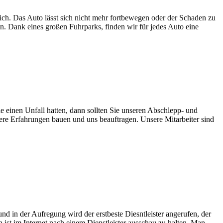
lich. Das Auto lässt sich nicht mehr fortbewegen oder der Schaden zu
en. Dank eines großen Fuhrparks, finden wir für jedes Auto eine
e einen Unfall hatten, dann sollten Sie unseren Abschlepp- und
sere Erfahrungen bauen und uns beauftragen. Unsere Mitarbeiter sind
d in der Aufregung wird der erstbeste Diesntleister angerufen, der
n ist im Internet nach einem Dienstleister ausschau zu halten. Man