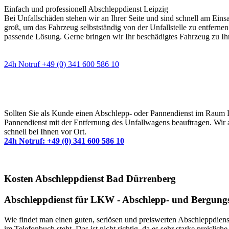
Einfach und professionell Abschleppdienst Leipzig
Bei Unfallschäden stehen wir an Ihrer Seite und sind schnell am Eins
groß, um das Fahrzeug selbstständig von der Unfallstelle zu entfernen
passende Lösung. Gerne bringen wir Ihr beschädigtes Fahrzeug zu Ih
24h Notruf +49 (0) 341 600 586 10
Wann immer Sie einen Abschlepp- oder Pannendiens
Sollten Sie als Kunde einen Abschlepp- oder Pannendienst im Raum Lei
Pannendienst mit der Entfernung des Unfallwagens beauftragen. Wir a
schnell bei Ihnen vor Ort.
24h Notruf: +49 (0) 341 600 586 10
Kosten Abschleppdienst Bad Dürrenberg
Abschleppdienst für LKW - Abschlepp- und Bergungs
Wie findet man einen guten, seriösen und preiswerten Abschleppdienst
im Telefonbuch steht. Das ist nicht richtig, da es sehr starke preisl