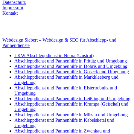
Datenschutz
Impressum
Kontakt
Internet
E-Mail: deha-bergedienst@gmx.de
Internet: www.autoservice-deha.de
Webdesign Siebert – Webdesign & SEO für Abschlepp- und
Pannendienste
LKW Abschleppdienst in Nebra (Unstrut)
Abschleppdienst und Pannenhilfe in Prittitz und Umgebung
Abschleppdienst und Pannenhilfe in Döbris und Umgebung
Abschleppdienst und Pannenhilfe in Goseck und Umgebung
Abschleppdienst und Pannenhilfe in Markkleeberg und
Umgebung
Abschleppdienst und Pannenhilfe in Elstertrebnitz und
Umgebung
Abschleppdienst und Pannenhilfe in Leißling und Umgebung
Abschleppdienst und Pannenhilfe in Krumpa (Geiseltal) und
Umgebung
Abschleppdienst und Pannenhilfe in Milzau und Umgebung
Abschleppdienst und Pannenhilfe in Kabelsketal und
Umgebung
Abschleppdienst und Pannenhilfe in Zwenkau und