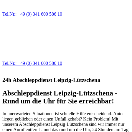
größere Reparaturen übernehmen wir in unserer Werkstatt.
Tel.Nr.: +49 (0) 341 600 586 10
Werkstatt für LKW + PKW
Egal ob Motor oder Bremsen - unsere langjährige Erfahrung und
modernste Prüftechnik machen uns zu Experten in allen Bereichen
der Fahrzeugmechanik. Selbstverständlich erhalten Sie jedes
Ersatzteil in Erstausrüster-Qualität.
Tel.Nr.: +49 (0) 341 600 586 10
24h Abschleppdienst Leipzig-Lützschena
Abschleppdienst Leipzig-Lützschena -
Rund um die Uhr für Sie erreichbar!
In unerwarteten Situationen ist schnelle Hilfe entscheidend. Auto
liegen geblieben oder einen Unfall gehabt? Kein Problem! Mit
unserem Abschleppdienst Leipzig-Lützschena sind wir immer nur
einen Anruf entfernt - und das rund um die Uhr, 24 Stunden am Tag,