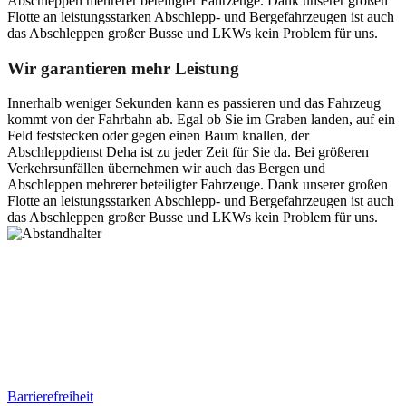
Abschleppen mehrerer beteiligter Fahrzeuge. Dank unserer großen
Flotte an leistungsstarken Abschlepp- und Bergefahrzeugen ist auch
das Abschleppen großer Busse und LKWs kein Problem für uns.
Wir garantieren mehr Leistung
Innerhalb weniger Sekunden kann es passieren und das Fahrzeug
kommt von der Fahrbahn ab. Egal ob Sie im Graben landen, auf ein
Feld feststecken oder gegen einen Baum knallen, der
Abschleppdienst Deha ist zu jeder Zeit für Sie da. Bei größeren
Verkehrsunfällen übernehmen wir auch das Bergen und
Abschleppen mehrerer beteiligter Fahrzeuge. Dank unserer großen
Flotte an leistungsstarken Abschlepp- und Bergefahrzeugen ist auch
das Abschleppen großer Busse und LKWs kein Problem für uns.
Postanschrift
Ernst-Thälmann-Str. 61
06679 Hohenmölsen
Kontaktdaten
Tel. Nr.: +49 (0) 341 600 586 10
Mobile: +49 (0) 170 415 73 72
Rechtliches
Barrierefreiheit