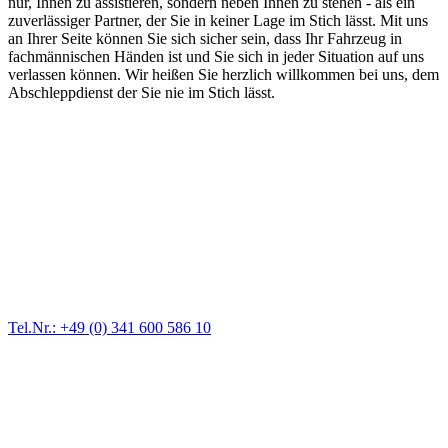
nur, Ihnen zu assistieren, sondern neben Ihnen zu stehen - als ein
zuverlässiger Partner, der Sie in keiner Lage im Stich lässt. Mit uns
an Ihrer Seite können Sie sich sicher sein, dass Ihr Fahrzeug in
fachmännischen Händen ist und Sie sich in jeder Situation auf uns
verlassen können. Wir heißen Sie herzlich willkommen bei uns, dem
Abschleppdienst der Sie nie im Stich lässt.
Abschlepp- und Bergungsdienst
Für jede Gewichtsklasse steht das passende Einsatzfahrzeug bereit,
vom Kleinkraftrad über PKW bis zu LKW und Reisebussen. Auch
Zufahrten und Parkhäuser sind für uns kein Problem.
Tel.Nr.: +49 (0) 341 600 586 10
Pannendienst für LKW + PKW
Ein Reifen ist platt, der Wagen springt nicht an – Pannen gibt es
immer wieder. Kleine Pannen beheben wir gleich vor Ort und