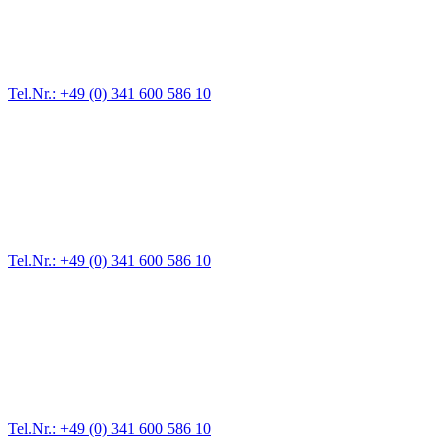
Für jede Gewichtsklasse steht das passende Einsatzfahrzeug bereit,
vom Kleinkraftrad über PKW bis zu LKW und Reisebussen. Auch
Zufahrten und Parkhäuser sind für uns kein Problem.
Tel.Nr.: +49 (0) 341 600 586 10
Pannendienst für LKW + PKW
Ein Reifen ist platt, der Wagen springt nicht an – Pannen gibt es
immer wieder. Kleine Pannen beheben wir gleich vor Ort und
größere Reparaturen übernehmen wir in unserer Werkstatt.
Tel.Nr.: +49 (0) 341 600 586 10
Werkstatt für LKW + PKW
Egal ob Motor oder Bremsen - unsere langjährige Erfahrung und
modernste Prüftechnik machen uns zu Experten in allen Bereichen
der Fahrzeugmechanik. Selbstverständlich erhalten Sie jedes
Ersatzteil in Erstausrüster-Qualität.
Tel.Nr.: +49 (0) 341 600 586 10