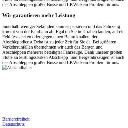
das Abschleppen großer Busse und LKWs kein Problem für uns.
Wir garantieren mehr Leistung
Innerhalb weniger Sekunden kann es passieren und das Fahrzeug
kommt von der Fahrbahn ab. Egal ob Sie im Graben landen, auf ein
Feld feststecken oder gegen einen Baum knallen, der
Abschleppdienst Deha ist zu jeder Zeit für Sie da. Bei größeren
Verkehrsunfällen übernehmen wir auch das Bergen und
Abschleppen mehrerer beteiligter Fahrzeuge. Dank unserer großen
Flotte an leistungsstarken Abschlepp- und Bergefahrzeugen ist auch
das Abschleppen großer Busse und LKWs kein Problem für uns.
Postanschrift
Ernst-Thälmann-Str. 61
06679 Hohenmölsen
Kontaktdaten
Tel. Nr.: +49 (0) 341 600 586 10
Mobile: +49 (0) 170 415 73 72
Rechtliches
Barrierefreiheit
Datenschutz