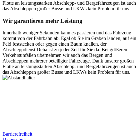
Flotte an leistungsstarken Abschlepp- und Bergefahrzeugen ist auch
das Abschleppen großer Busse und LKWs kein Problem für uns.
Wir garantieren mehr Leistung
Innerhalb weniger Sekunden kann es passieren und das Fahrzeug
kommt von der Fahrbahn ab. Egal ob Sie im Graben landen, auf ein
Feld feststecken oder gegen einen Baum knallen, der
Abschleppdienst Deha ist zu jeder Zeit für Sie da. Bei größeren
Verkehrsunfällen übernehmen wir auch das Bergen und
Abschleppen mehrerer beteiligter Fahrzeuge. Dank unserer großen
Flotte an leistungsstarken Abschlepp- und Bergefahrzeugen ist auch
das Abschleppen großer Busse und LKWs kein Problem für uns.
Postanschrift
Ernst-Thälmann-Str. 61
06679 Hohenmölsen
Kontaktdaten
Tel. Nr.: +49 (0) 341 600 586 10
Mobile: +49 (0) 170 415 73 72
Rechtliches
Barrierefreiheit
Datenschutz