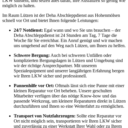
LKW stillsteht, und setzen alles daran, Ihre Ausfallzeit so gering wie
möglich zu halten.
Im Raum Lützen ist der Deha Abschleppdienst aus Hohenmölsen
schnell vor Ort und bietet Ihnen folgende Leistungen:
24/7 Notdienst:
Egal wann und wo Sie uns brauchen – der
Deha Abschleppdienst ist 24 Stunden am Tag, 7 Tage die
Woche für Sie erreichbar. Ein Anruf genügt und wir machen
uns umgehend auf den Weg nach Lützen, um Ihnen zu helfen.
Schwere Bergung:
Auch bei schweren Unfällen oder
komplizierten Bergungslagen in Lützen und Umgebung sind
wir der richtige Ansprechpartner. Mit unserem
Spezialequipment und unserer langjährigen Erfahrung bergen
wir Ihren LKW sicher und professionell.
Pannenhilfe vor Ort:
Oftmals lässt sich eine Panne mit einer
kleinen Reparatur vor Ort beheben. Unsere geschulten
Mitarbeiter verfügen über das nötige Know-how und das
passende Werkzeug, um kleinere Reparaturen direkt in Lützen
durchzuführen und Ihnen so eine Weiterfahrt zu ermöglichen.
Transport von Nutzfahrzeugen:
Sollte eine Reparatur vor
Ort nicht möglich sein, transportieren wir Ihren LKW sicher
und zuverlässig zu einer Werkstatt Ihrer Wahl oder zu Ihrem