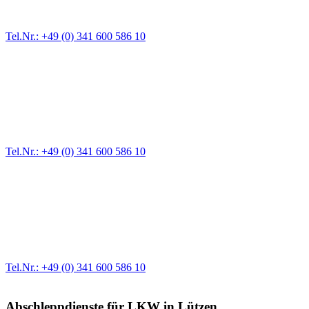
Zufahrten und Parkhäuser sind für uns kein Problem.
Tel.Nr.: +49 (0) 341 600 586 10
Pannendienst für LKW + PKW
Ein Reifen ist platt, der Wagen springt nicht an – Pannen gibt es
immer wieder. Kleine Pannen beheben wir gleich vor Ort und
größere Reparaturen übernehmen wir in unserer Werkstatt.
Tel.Nr.: +49 (0) 341 600 586 10
Werkstatt für LKW + PKW
Egal ob Motor oder Bremsen - unsere langjährige Erfahrung und
modernste Prüftechnik machen uns zu Experten in allen Bereichen
der Fahrzeugmechanik. Selbstverständlich erhalten Sie jedes
Ersatzteil in Erstausrüster-Qualität.
Tel.Nr.: +49 (0) 341 600 586 10
Abschleppdienste für LKW in Lützen