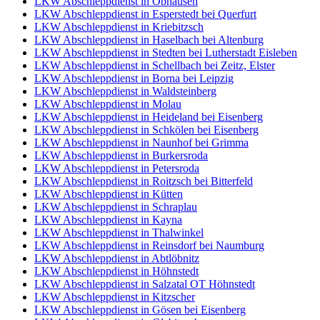
LKW Abschleppdienst in Obhausen
LKW Abschleppdienst in Esperstedt bei Querfurt
LKW Abschleppdienst in Kriebitzsch
LKW Abschleppdienst in Haselbach bei Altenburg
LKW Abschleppdienst in Stedten bei Lutherstadt Eisleben
LKW Abschleppdienst in Schellbach bei Zeitz, Elster
LKW Abschleppdienst in Borna bei Leipzig
LKW Abschleppdienst in Waldsteinberg
LKW Abschleppdienst in Molau
LKW Abschleppdienst in Heideland bei Eisenberg
LKW Abschleppdienst in Schkölen bei Eisenberg
LKW Abschleppdienst in Naunhof bei Grimma
LKW Abschleppdienst in Burkersroda
LKW Abschleppdienst in Petersroda
LKW Abschleppdienst in Roitzsch bei Bitterfeld
LKW Abschleppdienst in Kütten
LKW Abschleppdienst in Schraplau
LKW Abschleppdienst in Kayna
LKW Abschleppdienst in Thalwinkel
LKW Abschleppdienst in Reinsdorf bei Naumburg
LKW Abschleppdienst in Abtlöbnitz
LKW Abschleppdienst in Höhnstedt
LKW Abschleppdienst in Salzatal OT Höhnstedt
LKW Abschleppdienst in Kitzscher
LKW Abschleppdienst in Gösen bei Eisenberg