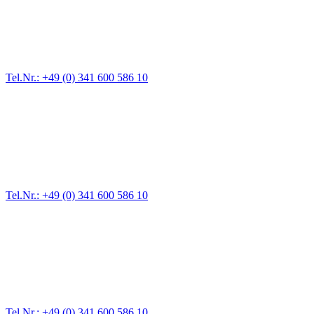
Für jede Gewichtsklasse steht das passende Einsatzfahrzeug bereit,
vom Kleinkraftrad über PKW bis zu LKW und Reisebussen. Auch
Zufahrten und Parkhäuser sind für uns kein Problem.
Tel.Nr.: +49 (0) 341 600 586 10
Pannendienst für LKW + PKW
Ein Reifen ist platt, der Wagen springt nicht an – Pannen gibt es
immer wieder. Kleine Pannen beheben wir gleich vor Ort und
größere Reparaturen übernehmen wir in unserer Werkstatt.
Tel.Nr.: +49 (0) 341 600 586 10
Werkstatt für LKW + PKW
Egal ob Motor oder Bremsen - unsere langjährige Erfahrung und
modernste Prüftechnik machen uns zu Experten in allen Bereichen
der Fahrzeugmechanik. Selbstverständlich erhalten Sie jedes
Ersatzteil in Erstausrüster-Qualität.
Tel.Nr.: +49 (0) 341 600 586 10