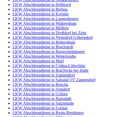
LKW Abschleppdienst in Delitzsch
LKW Abschleppdienst in Brehna
LKW Abschleppdienst in Krostitz
LKW Abschleppdienst in Langenbogen
LKW Abschleppdienst in Walpernhain
LKW Abschleppdienst in Möllern
LKW Abschleppdienst in Droßdorf bei Zeitz
LKW Abschleppdienst in Nemsdorf-Göhrendorf
LKW Abschleppdienst in Belgershain
LKW Abschleppdienst in Brachstedt
LKW Abschleppdienst in Burgscheidungen
LKW Abschleppdienst in Wetterzeube
LKW Abschleppdienst in Morl
LKW Abschleppdienst in Crölpa-Löbschütz
LKW Abschleppdienst in Brachwitz bei Halle
LKW Abschleppdienst in Zappendorf
LKW Abschleppdienst in Salzatal OT Zappendorf
LKW Abschleppdienst in Beucha
LKW Abschleppdienst in Amsdorf
LKW Abschleppdienst in Golzen
LKW Abschleppdienst in Barnstädt
LKW Abschleppdienst in Salzmünde
LKW Abschleppdienst in Leislau
LKW Abschleppdienst in Regis-Breitingen