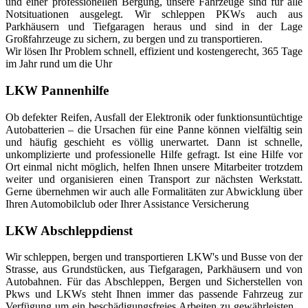
und einer professionellen Bergung, unsere Fahrzeuge sind für alle
Notsituationen ausgelegt. Wir schleppen PKWs auch aus
Parkhäusern und Tiefgaragen heraus und sind in der Lage
Großfahrzeuge zu sichern, zu bergen und zu transportieren.
Wir lösen Ihr Problem schnell, effizient und kostengerecht, 365 Tage
im Jahr rund um die Uhr
LKW Pannenhilfe
Ob defekter Reifen, Ausfall der Elektronik oder funktionsuntüchtige
Autobatterien – die Ursachen für eine Panne können vielfältig sein
und häufig geschieht es völlig unerwartet. Dann ist schnelle,
unkomplizierte und professionelle Hilfe gefragt. Ist eine Hilfe vor
Ort einmal nicht möglich, helfen Ihnen unsere Mitarbeiter trotzdem
weiter und organisieren einen Transport zur nächsten Werkstatt.
Gerne übernehmen wir auch alle Formalitäten zur Abwicklung über
Ihren Automobilclub oder Ihrer Assistance Versicherung
LKW Abschleppdienst
Wir schleppen, bergen und transportieren LKW's und Busse von der
Strasse, aus Grundstücken, aus Tiefgaragen, Parkhäusern und von
Autobahnen. Für das Abschleppen, Bergen und Sicherstellen von
Pkws und LKWs steht Ihnen immer das passende Fahrzeug zur
Verfügung um ein beschädigungsfreies Arbeiten zu gewährleisten. .