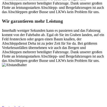
Abschleppen mehrerer beteiligter Fahrzeuge. Dank unserer großen
Flotte an leistungsstarken Abschlepp- und Bergefahrzeugen ist auch
das Abschleppen großer Busse und LKWs kein Problem für uns.
Wir garantieren mehr Leistung
Innerhalb weniger Sekunden kann es passieren und das Fahrzeug
kommt von der Fahrbahn ab. Egal ob Sie im Graben landen, auf ein
Feld feststecken oder gegen einen Baum knallen, der
Abschleppdienst Deha ist zu jeder Zeit für Sie da. Bei größeren
Verkehrsunfällen übernehmen wir auch das Bergen und
Abschleppen mehrerer beteiligter Fahrzeuge. Dank unserer großen
Flotte an leistungsstarken Abschlepp- und Bergefahrzeugen ist auch
das Abschleppen großer Busse und LKWs kein Problem für uns.
Postanschrift
Ernst-Thälmann-Str. 61
06679 Hohenmölsen
Kontaktdaten
Tel. Nr.: +49 (0) 341 600 586 10
Mobile: +49 (0) 170 415 73 72
Rechtliches