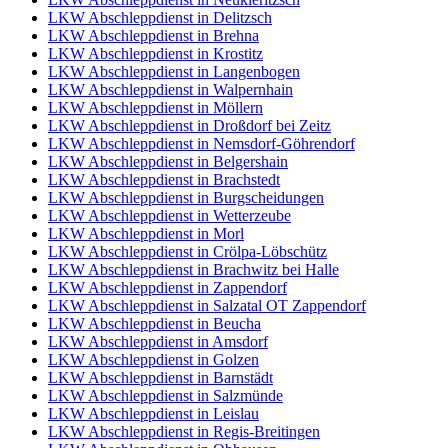
LKW Abschleppdienst in Delitzsch
LKW Abschleppdienst in Brehna
LKW Abschleppdienst in Krostitz
LKW Abschleppdienst in Langenbogen
LKW Abschleppdienst in Walpernhain
LKW Abschleppdienst in Möllern
LKW Abschleppdienst in Droßdorf bei Zeitz
LKW Abschleppdienst in Nemsdorf-Göhrendorf
LKW Abschleppdienst in Belgershain
LKW Abschleppdienst in Brachstedt
LKW Abschleppdienst in Burgscheidungen
LKW Abschleppdienst in Wetterzeube
LKW Abschleppdienst in Morl
LKW Abschleppdienst in Crölpa-Löbschütz
LKW Abschleppdienst in Brachwitz bei Halle
LKW Abschleppdienst in Zappendorf
LKW Abschleppdienst in Salzatal OT Zappendorf
LKW Abschleppdienst in Beucha
LKW Abschleppdienst in Amsdorf
LKW Abschleppdienst in Golzen
LKW Abschleppdienst in Barnstädt
LKW Abschleppdienst in Salzmünde
LKW Abschleppdienst in Leislau
LKW Abschleppdienst in Regis-Breitingen