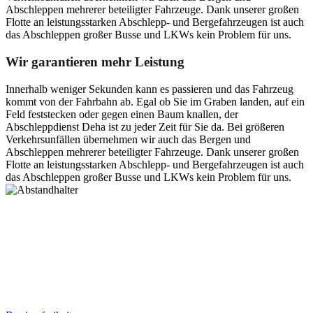
Abschleppen mehrerer beteiligter Fahrzeuge. Dank unserer großen
Flotte an leistungsstarken Abschlepp- und Bergefahrzeugen ist auch
das Abschleppen großer Busse und LKWs kein Problem für uns.
Wir garantieren mehr Leistung
Innerhalb weniger Sekunden kann es passieren und das Fahrzeug
kommt von der Fahrbahn ab. Egal ob Sie im Graben landen, auf ein
Feld feststecken oder gegen einen Baum knallen, der
Abschleppdienst Deha ist zu jeder Zeit für Sie da. Bei größeren
Verkehrsunfällen übernehmen wir auch das Bergen und
Abschleppen mehrerer beteiligter Fahrzeuge. Dank unserer großen
Flotte an leistungsstarken Abschlepp- und Bergefahrzeugen ist auch
das Abschleppen großer Busse und LKWs kein Problem für uns.
Postanschrift
Ernst-Thälmann-Str. 61
06679 Hohenmölsen
Kontaktdaten
Tel. Nr.: +49 (0) 341 600 586 10
Mobile: +49 (0) 170 415 73 72
Rechtliches