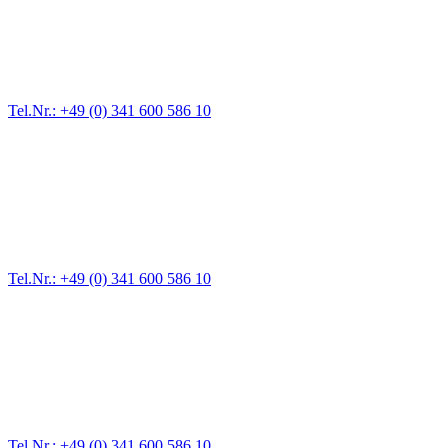
Für jede Gewichtsklasse steht das passende Einsatzfahrzeug bereit,
vom Kleinkraftrad über PKW bis zu LKW und Reisebussen. Auch
Zufahrten und Parkhäuser sind für uns kein Problem.
Tel.Nr.: +49 (0) 341 600 586 10
Pannendienst für LKW + PKW
Ein Reifen ist platt, der Wagen springt nicht an – Pannen gibt es
immer wieder. Kleine Pannen beheben wir gleich vor Ort und
größere Reparaturen übernehmen wir in unserer Werkstatt.
Tel.Nr.: +49 (0) 341 600 586 10
Werkstatt für LKW + PKW
Egal ob Motor oder Bremsen - unsere langjährige Erfahrung und
modernste Prüftechnik machen uns zu Experten in allen Bereichen
der Fahrzeugmechanik. Selbstverständlich erhalten Sie jedes
Ersatzteil in Erstausrüster-Qualität.
Tel.Nr.: +49 (0) 341 600 586 10