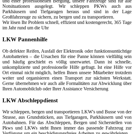
und einer professionellen Bergung, unsere Fahrzeuge sind für alle
Notsituationen ausgelegt. Wir schleppen PKWs auch aus
Parkhäusern und Tiefgaragen heraus und sind in der Lage
Großfahrzeuge zu sichern, zu bergen und zu transportieren.
Wir lösen Ihr Problem schnell, effizient und kostengerecht, 365 Tage
im Jahr rund um die Uhr
LKW Pannenhilfe
Ob defekter Reifen, Ausfall der Elektronik oder funktionsuntüchtige
Autobatterien – die Ursachen für eine Panne können vielfältig sein
und häufig geschieht es völlig unerwartet. Dann ist schnelle,
unkomplizierte und professionelle Hilfe gefragt. Ist eine Hilfe vor
Ort einmal nicht möglich, helfen Ihnen unsere Mitarbeiter trotzdem
weiter und organisieren einen Transport zur nächsten Werkstatt.
Gerne übernehmen wir auch alle Formalitäten zur Abwicklung über
Ihren Automobilclub oder Ihrer Assistance Versicherung
LKW Abschleppdienst
Wir schleppen, bergen und transportieren LKW's und Busse von der
Strasse, aus Grundstücken, aus Tiefgaragen, Parkhäusern und von
Autobahnen. Für das Abschleppen, Bergen und Sicherstellen von
Pkws und LKWs steht Ihnen immer das passende Fahrzeug zur
Verfügung um ein beschädigungsfreies Arbeiten zu gewährleisten. .