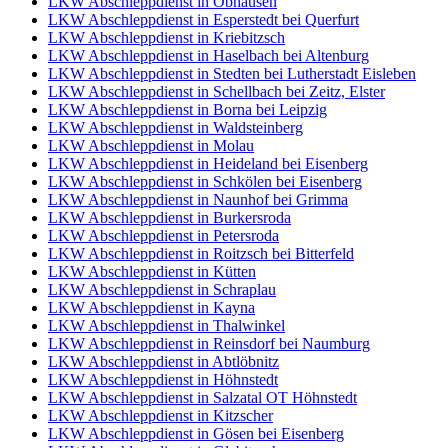
LKW Abschleppdienst in Obhausen
LKW Abschleppdienst in Esperstedt bei Querfurt
LKW Abschleppdienst in Kriebitzsch
LKW Abschleppdienst in Haselbach bei Altenburg
LKW Abschleppdienst in Stedten bei Lutherstadt Eisleben
LKW Abschleppdienst in Schellbach bei Zeitz, Elster
LKW Abschleppdienst in Borna bei Leipzig
LKW Abschleppdienst in Waldsteinberg
LKW Abschleppdienst in Molau
LKW Abschleppdienst in Heideland bei Eisenberg
LKW Abschleppdienst in Schkölen bei Eisenberg
LKW Abschleppdienst in Naunhof bei Grimma
LKW Abschleppdienst in Burkersroda
LKW Abschleppdienst in Petersroda
LKW Abschleppdienst in Roitzsch bei Bitterfeld
LKW Abschleppdienst in Kütten
LKW Abschleppdienst in Schraplau
LKW Abschleppdienst in Kayna
LKW Abschleppdienst in Thalwinkel
LKW Abschleppdienst in Reinsdorf bei Naumburg
LKW Abschleppdienst in Abtlöbnitz
LKW Abschleppdienst in Höhnstedt
LKW Abschleppdienst in Salzatal OT Höhnstedt
LKW Abschleppdienst in Kitzscher
LKW Abschleppdienst in Gösen bei Eisenberg