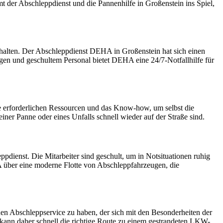
der Abschleppdienst und die Pannenhilfe in Großenstein ins Spiel,
erhalten. Der Abschleppdienst DEHA in Großenstein hat sich einen
ugen und geschultem Personal bietet DEHA eine 24/7-Notfallhilfe für
e erforderlichen Ressourcen und das Know-how, um selbst die
er Panne oder eines Unfalls schnell wieder auf der Straße sind.
ppdienst. Die Mitarbeiter sind geschult, um in Notsituationen ruhig
A über eine moderne Flotte von Abschleppfahrzeugen, die
en Abschleppservice zu haben, der sich mit den Besonderheiten der
kann daher schnell die richtige Route zu einem gestrandeten LKW-