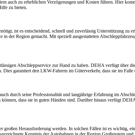
rn auch zu erheblichen Verzögerungen und Kosten führen. Hier kommt 
lfe zu bieten.
tigt, ist es entscheidend, schnell und zuverlässig Unterstützung zu 
ce in der Region gemacht. Mit speziell ausgestatteten Abschleppfahrze
verlässigen Abschleppservice zur Hand zu haben. DEHA verfügt über di
es garantiert den LKW-Fahrern im Güterverkehr, dass sie im Falle ein
auch durch seine Professionalität und langjährige Erfahrung im Abschle
en können, dass sie in guten Händen sind. Darüber hinaus verfügt DEH
 großen Herausforderung werden. In solchen Fällen ist es wichtig, ein
sgezeichnete Kenntnis der Autobahnen in der Region Großenstein und 