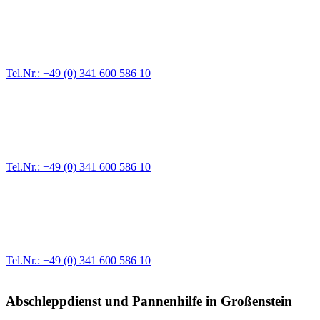
Abschlepp- und Bergungsdienst
Für jede Gewichtsklasse steht das passende Einsatzfahrzeug bereit,
Tel.Nr.: +49 (0) 341 600 586 10
Pannendienst für LKW + PKW
Ein Reifen ist platt, der Wagen springt nicht an – Pannen gibt es im
Tel.Nr.: +49 (0) 341 600 586 10
Werkstatt für LKW + PKW
Egal ob Motor oder Bremsen - unsere langjährige Erfahrung und moder
Erstausrüster-Qualität.
Tel.Nr.: +49 (0) 341 600 586 10
Abschleppdienst und Pannenhilfe in Großenstein