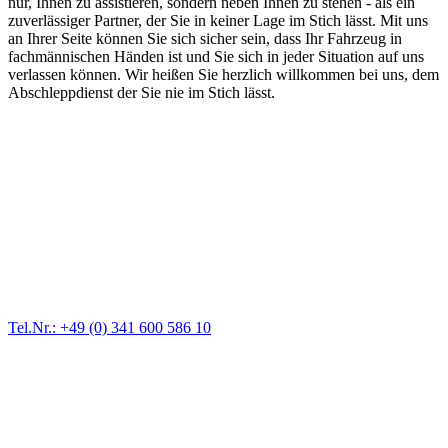
nur, Ihnen zu assistieren, sondern neben Ihnen zu stehen - als ein
zuverlässiger Partner, der Sie in keiner Lage im Stich lässt. Mit uns
an Ihrer Seite können Sie sich sicher sein, dass Ihr Fahrzeug in
fachmännischen Händen ist und Sie sich in jeder Situation auf uns
verlassen können. Wir heißen Sie herzlich willkommen bei uns, dem
Abschleppdienst der Sie nie im Stich lässt.
Abschlepp- und Bergungsdienst
Für jede Gewichtsklasse steht das passende Einsatzfahrzeug bereit,
vom Kleinkraftrad über PKW bis zu LKW und Reisebussen. Auch
Zufahrten und Parkhäuser sind für uns kein Problem.
Tel.Nr.: +49 (0) 341 600 586 10
Pannendienst für LKW + PKW
Ein Reifen ist platt, der Wagen springt nicht an – Pannen gibt es
immer wieder. Kleine Pannen beheben wir gleich vor Ort und