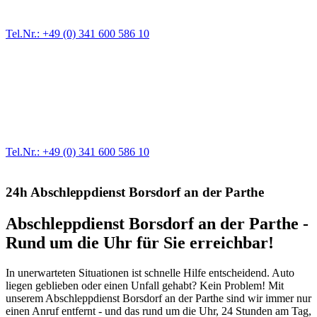
größere Reparaturen übernehmen wir in unserer Werkstatt.
Tel.Nr.: +49 (0) 341 600 586 10
Werkstatt für LKW + PKW
Egal ob Motor oder Bremsen - unsere langjährige Erfahrung und
modernste Prüftechnik machen uns zu Experten in allen Bereichen
der Fahrzeugmechanik. Selbstverständlich erhalten Sie jedes
Ersatzteil in Erstausrüster-Qualität.
Tel.Nr.: +49 (0) 341 600 586 10
24h Abschleppdienst Borsdorf an der Parthe
Abschleppdienst Borsdorf an der Parthe -
Rund um die Uhr für Sie erreichbar!
In unerwarteten Situationen ist schnelle Hilfe entscheidend. Auto
liegen geblieben oder einen Unfall gehabt? Kein Problem! Mit
unserem Abschleppdienst Borsdorf an der Parthe sind wir immer nur
einen Anruf entfernt - und das rund um die Uhr, 24 Stunden am Tag,