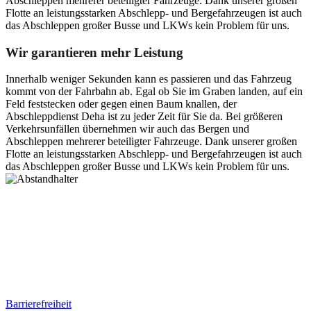
Abschleppen mehrerer beteiligter Fahrzeuge. Dank unserer großen
Flotte an leistungsstarken Abschlepp- und Bergefahrzeugen ist auch
das Abschleppen großer Busse und LKWs kein Problem für uns.
Wir garantieren mehr Leistung
Innerhalb weniger Sekunden kann es passieren und das Fahrzeug
kommt von der Fahrbahn ab. Egal ob Sie im Graben landen, auf ein
Feld feststecken oder gegen einen Baum knallen, der
Abschleppdienst Deha ist zu jeder Zeit für Sie da. Bei größeren
Verkehrsunfällen übernehmen wir auch das Bergen und
Abschleppen mehrerer beteiligter Fahrzeuge. Dank unserer großen
Flotte an leistungsstarken Abschlepp- und Bergefahrzeugen ist auch
das Abschleppen großer Busse und LKWs kein Problem für uns.
Postanschrift
Ernst-Thälmann-Str. 61
06679 Hohenmölsen
Kontaktdaten
Tel. Nr.: +49 (0) 341 600 586 10
Mobile: +49 (0) 170 415 73 72
Rechtliches
Barrierefreiheit