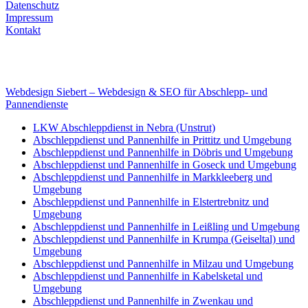
Datenschutz
Impressum
Kontakt
Internet
E-Mail: deha-bergedienst@gmx.de
Internet: www.autoservice-deha.de
Webdesign Siebert – Webdesign & SEO für Abschlepp- und
Pannendienste
LKW Abschleppdienst in Nebra (Unstrut)
Abschleppdienst und Pannenhilfe in Prittitz und Umgebung
Abschleppdienst und Pannenhilfe in Döbris und Umgebung
Abschleppdienst und Pannenhilfe in Goseck und Umgebung
Abschleppdienst und Pannenhilfe in Markkleeberg und
Umgebung
Abschleppdienst und Pannenhilfe in Elstertrebnitz und
Umgebung
Abschleppdienst und Pannenhilfe in Leißling und Umgebung
Abschleppdienst und Pannenhilfe in Krumpa (Geiseltal) und
Umgebung
Abschleppdienst und Pannenhilfe in Milzau und Umgebung
Abschleppdienst und Pannenhilfe in Kabelsketal und
Umgebung
Abschleppdienst und Pannenhilfe in Zwenkau und