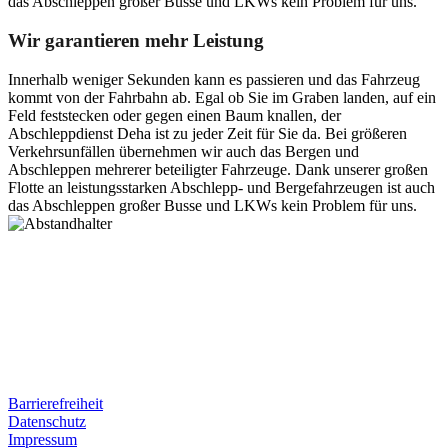
das Abschleppen großer Busse und LKWs kein Problem für uns.
Wir garantieren mehr Leistung
Innerhalb weniger Sekunden kann es passieren und das Fahrzeug
kommt von der Fahrbahn ab. Egal ob Sie im Graben landen, auf ein
Feld feststecken oder gegen einen Baum knallen, der
Abschleppdienst Deha ist zu jeder Zeit für Sie da. Bei größeren
Verkehrsunfällen übernehmen wir auch das Bergen und
Abschleppen mehrerer beteiligter Fahrzeuge. Dank unserer großen
Flotte an leistungsstarken Abschlepp- und Bergefahrzeugen ist auch
das Abschleppen großer Busse und LKWs kein Problem für uns.
Postanschrift
Ernst-Thälmann-Str. 61
06679 Hohenmölsen
Kontaktdaten
Tel. Nr.: +49 (0) 341 600 586 10
Mobile: +49 (0) 170 415 73 72
Rechtliches
Barrierefreiheit
Datenschutz
Impressum