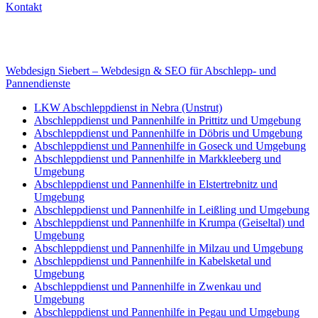
Kontakt
Internet
E-Mail: deha-bergedienst@gmx.de
Internet: www.autoservice-deha.de
Webdesign Siebert – Webdesign & SEO für Abschlepp- und
Pannendienste
LKW Abschleppdienst in Nebra (Unstrut)
Abschleppdienst und Pannenhilfe in Prittitz und Umgebung
Abschleppdienst und Pannenhilfe in Döbris und Umgebung
Abschleppdienst und Pannenhilfe in Goseck und Umgebung
Abschleppdienst und Pannenhilfe in Markkleeberg und
Umgebung
Abschleppdienst und Pannenhilfe in Elstertrebnitz und
Umgebung
Abschleppdienst und Pannenhilfe in Leißling und Umgebung
Abschleppdienst und Pannenhilfe in Krumpa (Geiseltal) und
Umgebung
Abschleppdienst und Pannenhilfe in Milzau und Umgebung
Abschleppdienst und Pannenhilfe in Kabelsketal und
Umgebung
Abschleppdienst und Pannenhilfe in Zwenkau und
Umgebung
Abschleppdienst und Pannenhilfe in Pegau und Umgebung