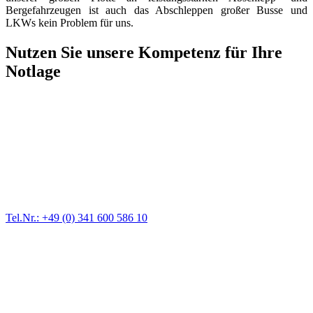
Bergefahrzeugen ist auch das Abschleppen großer Busse und
LKWs kein Problem für uns.
Nutzen Sie unsere Kompetenz für Ihre
Notlage
Abschlepp- und Bergungsdienst
Für jede Gewichtsklasse steht das passende Einsatzfahrzeug bereit,
vom Kleinkraftrad über PKW bis zu LKW und Reisebussen. Auch
Zufahrten und Parkhäuser sind für uns kein Problem.
Tel.Nr.: +49 (0) 341 600 586 10
Pannendienst für LKW + PKW
Ein Reifen ist platt, der Wagen springt nicht an – Pannen gibt es
immer wieder. Kleine Pannen beheben wir gleich vor Ort und
größere Reparaturen übernehmen wir in unserer Werkstatt.