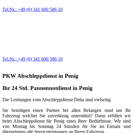
Tel.Nr.: +49 (0) 341 600 586 10
Werkstatt für LKW + PKW
Egal ob Motor oder Bremsen - unsere langjährige Erfahrung und
modernste Prüftechnik machen uns zu Experten in allen Bereichen
der Fahrzeugmechanik. Selbstverständlich erhalten Sie jedes
Ersatzteil in Erstausrüster-Qualität.
Tel.Nr.: +49 (0) 341 600 586 10
PKW Abschleppdienst in Penig
Ihr 24 Std. Pannennotdienst in Penig
Die Leistungen vom Abschleppdienst Deha sind vielseitig
Sie benötigen einen Partner bei allen Belangen rund um Ihr
Fahrzeug welcher Sie zuverlässig unterstützt? Dann erfüllen wir
beim Abschleppdienst für Penig eines Ihrer Bedürfnisse. Wir sind
von Montag bis Sonntag 24 Stunden für Sie im Einsatz und
übernehmen alle Serviceleistungen an Ihrem Fahrzeug.