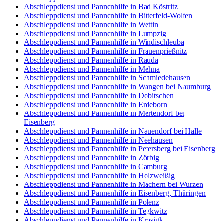
Abschleppdienst und Pannenhilfe in Bad Köstritz
Abschleppdienst und Pannenhilfe in Bitterfeld-Wolfen
Abschleppdienst und Pannenhilfe in Wettin
Abschleppdienst und Pannenhilfe in Lumpzig
Abschleppdienst und Pannenhilfe in Windischleuba
Abschleppdienst und Pannenhilfe in Frauenprießnitz
Abschleppdienst und Pannenhilfe in Rauda
Abschleppdienst und Pannenhilfe in Mehna
Abschleppdienst und Pannenhilfe in Schmiedehausen
Abschleppdienst und Pannenhilfe in Wangen bei Naumburg
Abschleppdienst und Pannenhilfe in Dobitschen
Abschleppdienst und Pannenhilfe in Erdeborn
Abschleppdienst und Pannenhilfe in Mertendorf bei
Eisenberg
Abschleppdienst und Pannenhilfe in Nauendorf bei Halle
Abschleppdienst und Pannenhilfe in Neehausen
Abschleppdienst und Pannenhilfe in Petersberg bei Eisenberg
Abschleppdienst und Pannenhilfe in Zörbig
Abschleppdienst und Pannenhilfe in Camburg
Abschleppdienst und Pannenhilfe in Holzweißig
Abschleppdienst und Pannenhilfe in Machern bei Wurzen
Abschleppdienst und Pannenhilfe in Eisenberg, Thüringen
Abschleppdienst und Pannenhilfe in Polenz
Abschleppdienst und Pannenhilfe in Tegkwitz
Abschleppdienst und Pannenhilfe in Krosigk