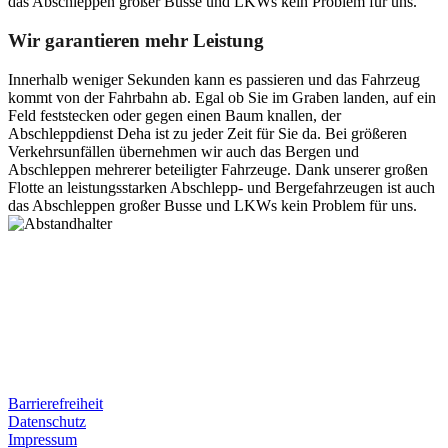
das Abschleppen großer Busse und LKWs kein Problem für uns.
Wir garantieren mehr Leistung
Innerhalb weniger Sekunden kann es passieren und das Fahrzeug
kommt von der Fahrbahn ab. Egal ob Sie im Graben landen, auf ein
Feld feststecken oder gegen einen Baum knallen, der
Abschleppdienst Deha ist zu jeder Zeit für Sie da. Bei größeren
Verkehrsunfällen übernehmen wir auch das Bergen und
Abschleppen mehrerer beteiligter Fahrzeuge. Dank unserer großen
Flotte an leistungsstarken Abschlepp- und Bergefahrzeugen ist auch
das Abschleppen großer Busse und LKWs kein Problem für uns.
Postanschrift
Ernst-Thälmann-Str. 61
06679 Hohenmölsen
Kontaktdaten
Tel. Nr.: +49 (0) 341 600 586 10
Mobile: +49 (0) 170 415 73 72
Rechtliches
Barrierefreiheit
Datenschutz
Impressum