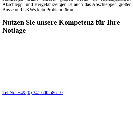
Abschlepp- und Bergefahrzeugen ist auch das Abschleppen großer
Busse und LKWs kein Problem für uns.
Nutzen Sie unsere Kompetenz für Ihre
Notlage
Abschlepp- und Bergungsdienst
Für jede Gewichtsklasse steht das passende Einsatzfahrzeug bereit,
vom Kleinkraftrad über PKW bis zu LKW und Reisebussen. Auch
Zufahrten und Parkhäuser sind für uns kein Problem.
Tel.Nr.: +49 (0) 341 600 586 10
Pannendienst für LKW + PKW
Ein Reifen ist platt, der Wagen springt nicht an – Pannen gibt es
immer wieder. Kleine Pannen beheben wir gleich vor Ort und
größere Reparaturen übernehmen wir in unserer Werkstatt.