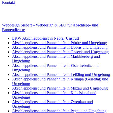
Kontakt
Internet
E-Mail: deha-bergedienst@gmx.de
Internet: www.autoservice-deha.de
Webdesign Siebert – Webdesign & SEO für Abschlepp- und
Pannendienste
LKW Abschleppdienst in Nebra (Unstrut)
Abschleppdienst und Pannenhilfe in Prittitz und Umgebung
Abschleppdienst und Pannenhilfe in Döbris und Umgebung
Abschleppdienst und Pannenhilfe in Goseck und Umgebung
Abschleppdienst und Pannenhilfe in Markkleeberg und
Umgebung
Abschleppdienst und Pannenhilfe in Elstertrebnitz und
Umgebung
Abschleppdienst und Pannenhilfe in Leißling und Umgebung
Abschleppdienst und Pannenhilfe in Krumpa (Geiseltal) und
Umgebung
Abschleppdienst und Pannenhilfe in Milzau und Umgebung
Abschleppdienst und Pannenhilfe in Kabelsketal und
Umgebung
Abschleppdienst und Pannenhilfe in Zwenkau und
Umgebung
Abschleppdienst und Pannenhilfe in Pegau und Umgebung