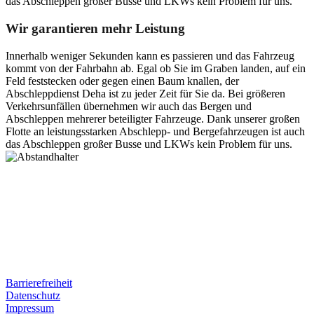
das Abschleppen großer Busse und LKWs kein Problem für uns.
Wir garantieren mehr Leistung
Innerhalb weniger Sekunden kann es passieren und das Fahrzeug
kommt von der Fahrbahn ab. Egal ob Sie im Graben landen, auf ein
Feld feststecken oder gegen einen Baum knallen, der
Abschleppdienst Deha ist zu jeder Zeit für Sie da. Bei größeren
Verkehrsunfällen übernehmen wir auch das Bergen und
Abschleppen mehrerer beteiligter Fahrzeuge. Dank unserer großen
Flotte an leistungsstarken Abschlepp- und Bergefahrzeugen ist auch
das Abschleppen großer Busse und LKWs kein Problem für uns.
Postanschrift
Ernst-Thälmann-Str. 61
06679 Hohenmölsen
Kontaktdaten
Tel. Nr.: +49 (0) 341 600 586 10
Mobile: +49 (0) 170 415 73 72
Rechtliches
Barrierefreiheit
Datenschutz
Impressum