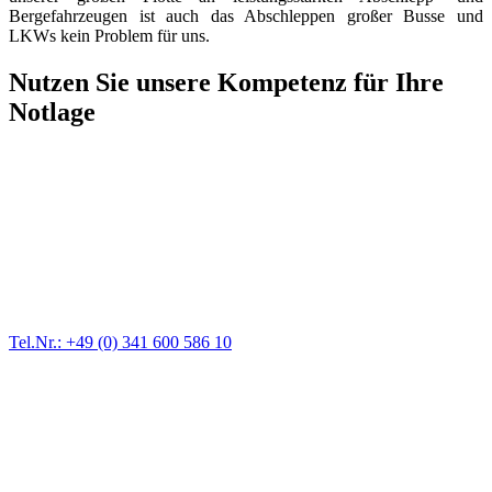
Bergefahrzeugen ist auch das Abschleppen großer Busse und
LKWs kein Problem für uns.
Nutzen Sie unsere Kompetenz für Ihre
Notlage
Abschlepp- und Bergungsdienst
Für jede Gewichtsklasse steht das passende Einsatzfahrzeug bereit,
vom Kleinkraftrad über PKW bis zu LKW und Reisebussen. Auch
Zufahrten und Parkhäuser sind für uns kein Problem.
Tel.Nr.: +49 (0) 341 600 586 10
Pannendienst für LKW + PKW
Ein Reifen ist platt, der Wagen springt nicht an – Pannen gibt es
immer wieder. Kleine Pannen beheben wir gleich vor Ort und
größere Reparaturen übernehmen wir in unserer Werkstatt.