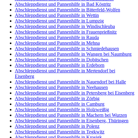
Abschleppdienst und Pannenhilfe in Bad Köstritz
Abschleppdienst und Pannenhilfe in Bitterfeld-Wolfen
Abschleppdienst und Pannenhilfe in Wettin
Abschleppdienst und Pannenhilfe in Lumpzig
Abschleppdienst und Pannenhilfe in Windischleuba
Abschleppdienst und Pannenhilfe in Frauenprießnitz
Abschleppdienst und Pannenhilfe in Rauda
Abschleppdienst und Pannenhilfe in Mehna
Abschleppdienst und Pannenhilfe in Schmiedehausen
Abschleppdienst und Pannenhilfe in Wangen bei Naumburg
Abschleppdienst und Pannenhilfe in Dobitschen
Abschleppdienst und Pannenhilfe in Erdeborn
Abschleppdienst und Pannenhilfe in Mertendorf bei
Eisenberg
Abschleppdienst und Pannenhilfe in Nauendorf bei Halle
Abschleppdienst und Pannenhilfe in Neehausen
Abschleppdienst und Pannenhilfe in Petersberg bei Eisenberg
Abschleppdienst und Pannenhilfe in Zörbig
Abschleppdienst und Pannenhilfe in Camburg
Abschleppdienst und Pannenhilfe in Holzweißig
Abschleppdienst und Pannenhilfe in Machern bei Wurzen
Abschleppdienst und Pannenhilfe in Eisenberg, Thüringen
Abschleppdienst und Pannenhilfe in Polenz
Abschleppdienst und Pannenhilfe in Tegkwitz
Abschleppdienst und Pannenhilfe in Krosigk