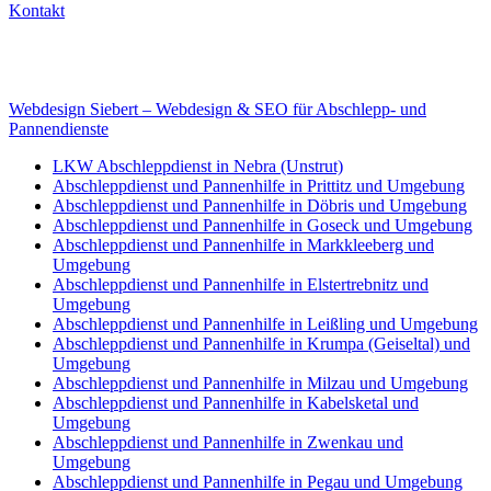
Kontakt
Internet
E-Mail: deha-bergedienst@gmx.de
Internet: www.autoservice-deha.de
Webdesign Siebert – Webdesign & SEO für Abschlepp- und
Pannendienste
LKW Abschleppdienst in Nebra (Unstrut)
Abschleppdienst und Pannenhilfe in Prittitz und Umgebung
Abschleppdienst und Pannenhilfe in Döbris und Umgebung
Abschleppdienst und Pannenhilfe in Goseck und Umgebung
Abschleppdienst und Pannenhilfe in Markkleeberg und
Umgebung
Abschleppdienst und Pannenhilfe in Elstertrebnitz und
Umgebung
Abschleppdienst und Pannenhilfe in Leißling und Umgebung
Abschleppdienst und Pannenhilfe in Krumpa (Geiseltal) und
Umgebung
Abschleppdienst und Pannenhilfe in Milzau und Umgebung
Abschleppdienst und Pannenhilfe in Kabelsketal und
Umgebung
Abschleppdienst und Pannenhilfe in Zwenkau und
Umgebung
Abschleppdienst und Pannenhilfe in Pegau und Umgebung